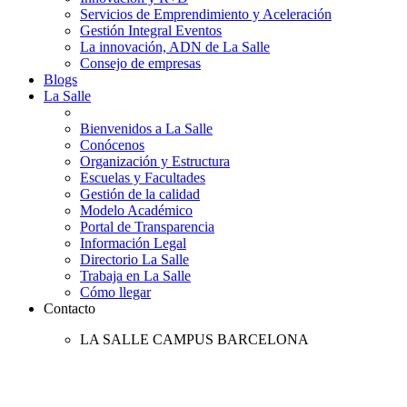
Servicios de Emprendimiento y Aceleración
Gestión Integral Eventos
La innovación, ADN de La Salle
Consejo de empresas
Blogs
La Salle
Bienvenidos a La Salle
Conócenos
Organización y Estructura
Escuelas y Facultades
Gestión de la calidad
Modelo Académico
Portal de Transparencia
Información Legal
Directorio La Salle
Trabaja en La Salle
Cómo llegar
Contacto
LA SALLE CAMPUS BARCELONA