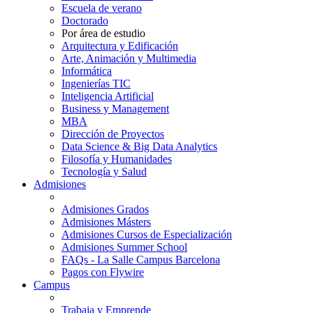
Escuela de verano
Doctorado
Por área de estudio
Arquitectura y Edificación
Arte, Animación y Multimedia
Informática
Ingenierías TIC
Inteligencia Artificial
Business y Management
MBA
Dirección de Proyectos
Data Science & Big Data Analytics
Filosofía y Humanidades
Tecnología y Salud
Admisiones
Admisiones Grados
Admisiones Másters
Admisiones Cursos de Especialización
Admisiones Summer School
FAQs - La Salle Campus Barcelona
Pagos con Flywire
Campus
Trabaja y Emprende