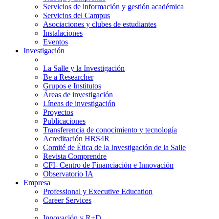
Servicios de información y gestión académica
Servicios del Campus
Asociaciones y clubes de estudiantes
Instalaciones
Eventos
Investigación
La Salle y la Investigación
Be a Researcher
Grupos e Institutos
Áreas de investigación
Líneas de investigación
Proyectos
Publicaciones
Transferencia de conocimiento y tecnología
Acreditación HRS4R
Comité de Ética de la Investigación de la Salle
Revista Comprendre
CFI- Centro de Financiación e Innovación
Observatorio IA
Empresa
Professional y Executive Education
Career Services
Innovación y R+D