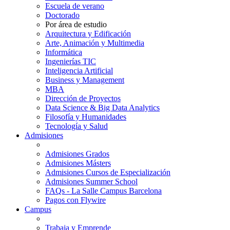
Escuela de verano
Doctorado
Por área de estudio
Arquitectura y Edificación
Arte, Animación y Multimedia
Informática
Ingenierías TIC
Inteligencia Artificial
Business y Management
MBA
Dirección de Proyectos
Data Science & Big Data Analytics
Filosofía y Humanidades
Tecnología y Salud
Admisiones
Admisiones Grados
Admisiones Másters
Admisiones Cursos de Especialización
Admisiones Summer School
FAQs - La Salle Campus Barcelona
Pagos con Flywire
Campus
Trabaja y Emprende