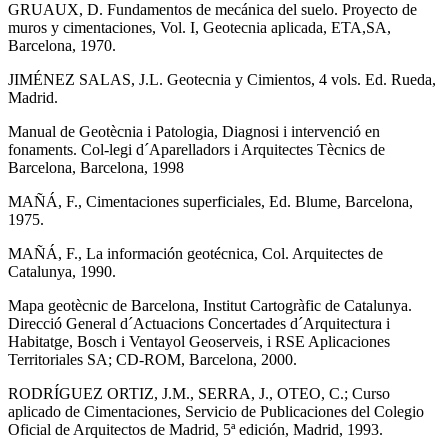
GRUAUX, D. Fundamentos de mecánica del suelo. Proyecto de
muros y cimentaciones, Vol. I, Geotecnia aplicada, ETA,SA,
Barcelona, 1970.
JIMÉNEZ SALAS, J.L. Geotecnia y Cimientos, 4 vols. Ed. Rueda,
Madrid.
Manual de Geotècnia i Patologia, Diagnosi i intervenció en
fonaments. Col-legi d´Aparelladors i Arquitectes Tècnics de
Barcelona, Barcelona, 1998
MAÑÁ, F., Cimentaciones superficiales, Ed. Blume, Barcelona,
1975.
MAÑÁ, F., La información geotécnica, Col. Arquitectes de
Catalunya, 1990.
Mapa geotècnic de Barcelona, Institut Cartogràfic de Catalunya.
Direcció General d´Actuacions Concertades d´Arquitectura i
Habitatge, Bosch i Ventayol Geoserveis, i RSE Aplicaciones
Territoriales SA; CD-ROM, Barcelona, 2000.
RODRÍGUEZ ORTIZ, J.M., SERRA, J., OTEO, C.; Curso
aplicado de Cimentaciones, Servicio de Publicaciones del Colegio
Oficial de Arquitectos de Madrid, 5ª edición, Madrid, 1993.