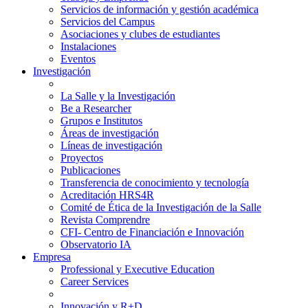
Servicios de información y gestión académica
Servicios del Campus
Asociaciones y clubes de estudiantes
Instalaciones
Eventos
Investigación
La Salle y la Investigación
Be a Researcher
Grupos e Institutos
Áreas de investigación
Líneas de investigación
Proyectos
Publicaciones
Transferencia de conocimiento y tecnología
Acreditación HRS4R
Comité de Ética de la Investigación de la Salle
Revista Comprendre
CFI- Centro de Financiación e Innovación
Observatorio IA
Empresa
Professional y Executive Education
Career Services
Innovación y R+D