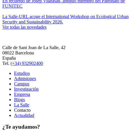
En recuerdo de Josep Vilarasau, antiguo miembro del Patronato de
FUNITEC
La Salle-URL acoge el International Workshop on Ecological Urban
Security and Sustainability 2026.
Ver todas las novedades
Calle de Sant Joan de La Salle, 42
08022 Barcelona
España
Tel.
(+34) 932902400
Estudios
Admisiones
Campus
Investigación
Empresa
Blogs
La Salle
Contacto
Actualidad
¿Te ayudamos?