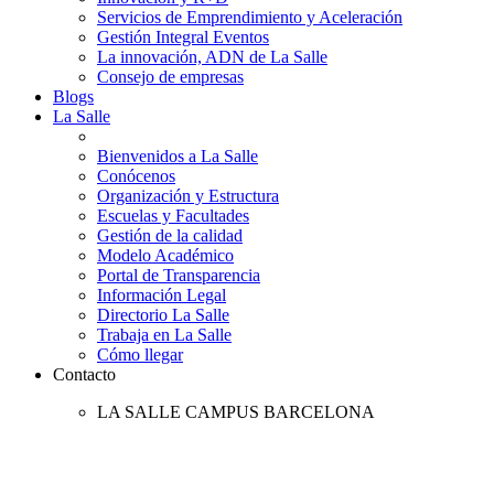
Servicios de Emprendimiento y Aceleración
Gestión Integral Eventos
La innovación, ADN de La Salle
Consejo de empresas
Blogs
La Salle
Bienvenidos a La Salle
Conócenos
Organización y Estructura
Escuelas y Facultades
Gestión de la calidad
Modelo Académico
Portal de Transparencia
Información Legal
Directorio La Salle
Trabaja en La Salle
Cómo llegar
Contacto
LA SALLE CAMPUS BARCELONA