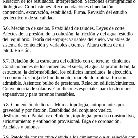
Relación de los resultados. Interpretación. Secciones estratigráficas o
litológicas. Conclusiones. Recomendaciones cimentación,
contención, excavación, estabilidad. Firma. Revisión del estudio
geotécnico y de su calidad.
5.6. Mecánica de suelos. Estabilidad de taludes. Leyes de corte.
Afectes de la presión, de la cohesión, la fricción y del agua; estudio
del. equilibrio. Teoría del empuje: variables del suelo, variables del
sistema de contención y variables externes. Altura crítica de un
talud. Erosión.
5.7. Relación de la estructura del edificio con el terreno: cimientos.
Condicionantes de los cimientos: el suelo, el agua, la profundidad, la
estructura, la deformabilidad, los edificios inmediatos, la ejecución,
la economía. Carga de hundimiento, modelo de ruptura. Presión
admisible. Asientos; bulbo de presiones. Relación edificio/cimientos.
Conveniencia de sótanos. Condiciones especiales para los terrenos
expansivos y para terrenos inestables.
5.8. Contención de tierras. Muros: topología, autoportantes por
gravedad y por flexión. Estabilidad del conjunto: vuelco,
deslizamiento. Pantallas: definición, topología, proceso constructivo,
arriostramiento y entibación provisional. Biga de coronación.
Anclajes y bulones.
5.9. Patología constructiva debida a los cimientos o a su relación con