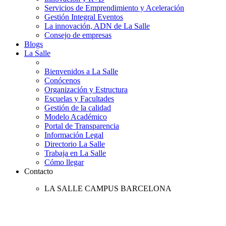
Servicios de Emprendimiento y Aceleración
Gestión Integral Eventos
La innovación, ADN de La Salle
Consejo de empresas
Blogs
La Salle
Bienvenidos a La Salle
Conócenos
Organización y Estructura
Escuelas y Facultades
Gestión de la calidad
Modelo Académico
Portal de Transparencia
Información Legal
Directorio La Salle
Trabaja en La Salle
Cómo llegar
Contacto
LA SALLE CAMPUS BARCELONA