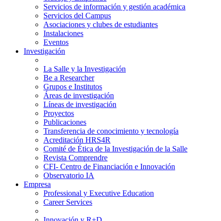
Servicios de información y gestión académica
Servicios del Campus
Asociaciones y clubes de estudiantes
Instalaciones
Eventos
Investigación
La Salle y la Investigación
Be a Researcher
Grupos e Institutos
Áreas de investigación
Líneas de investigación
Proyectos
Publicaciones
Transferencia de conocimiento y tecnología
Acreditación HRS4R
Comité de Ética de la Investigación de la Salle
Revista Comprendre
CFI- Centro de Financiación e Innovación
Observatorio IA
Empresa
Professional y Executive Education
Career Services
Innovación y R+D