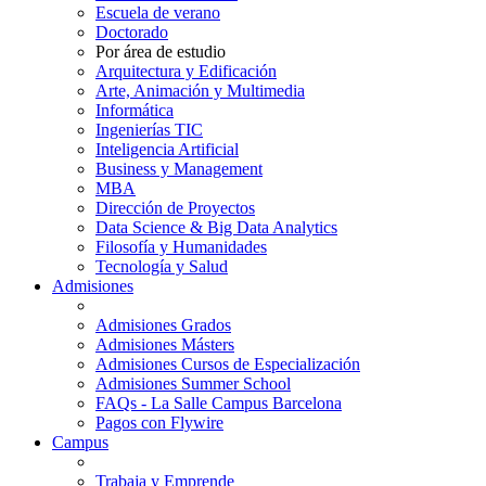
Escuela de verano
Doctorado
Por área de estudio
Arquitectura y Edificación
Arte, Animación y Multimedia
Informática
Ingenierías TIC
Inteligencia Artificial
Business y Management
MBA
Dirección de Proyectos
Data Science & Big Data Analytics
Filosofía y Humanidades
Tecnología y Salud
Admisiones
Admisiones Grados
Admisiones Másters
Admisiones Cursos de Especialización
Admisiones Summer School
FAQs - La Salle Campus Barcelona
Pagos con Flywire
Campus
Trabaja y Emprende