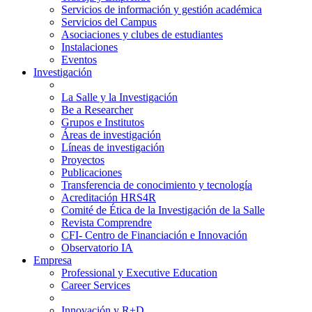
Servicios de información y gestión académica
Servicios del Campus
Asociaciones y clubes de estudiantes
Instalaciones
Eventos
Investigación
La Salle y la Investigación
Be a Researcher
Grupos e Institutos
Áreas de investigación
Líneas de investigación
Proyectos
Publicaciones
Transferencia de conocimiento y tecnología
Acreditación HRS4R
Comité de Ética de la Investigación de la Salle
Revista Comprendre
CFI- Centro de Financiación e Innovación
Observatorio IA
Empresa
Professional y Executive Education
Career Services
Innovación y R+D