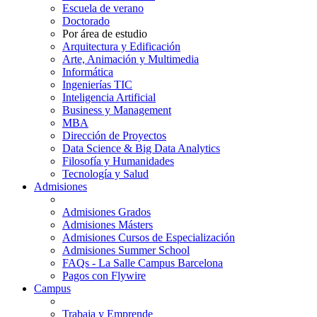
Escuela de verano
Doctorado
Por área de estudio
Arquitectura y Edificación
Arte, Animación y Multimedia
Informática
Ingenierías TIC
Inteligencia Artificial
Business y Management
MBA
Dirección de Proyectos
Data Science & Big Data Analytics
Filosofía y Humanidades
Tecnología y Salud
Admisiones
Admisiones Grados
Admisiones Másters
Admisiones Cursos de Especialización
Admisiones Summer School
FAQs - La Salle Campus Barcelona
Pagos con Flywire
Campus
Trabaja y Emprende