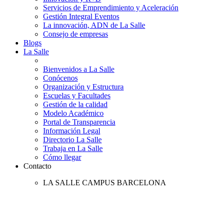
Servicios de Emprendimiento y Aceleración
Gestión Integral Eventos
La innovación, ADN de La Salle
Consejo de empresas
Blogs
La Salle
Bienvenidos a La Salle
Conócenos
Organización y Estructura
Escuelas y Facultades
Gestión de la calidad
Modelo Académico
Portal de Transparencia
Información Legal
Directorio La Salle
Trabaja en La Salle
Cómo llegar
Contacto
LA SALLE CAMPUS BARCELONA