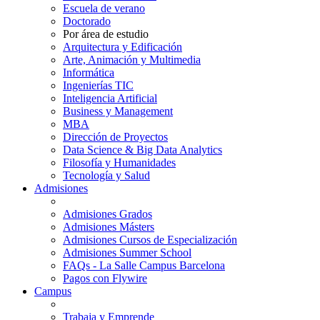
Escuela de verano
Doctorado
Por área de estudio
Arquitectura y Edificación
Arte, Animación y Multimedia
Informática
Ingenierías TIC
Inteligencia Artificial
Business y Management
MBA
Dirección de Proyectos
Data Science & Big Data Analytics
Filosofía y Humanidades
Tecnología y Salud
Admisiones
Admisiones Grados
Admisiones Másters
Admisiones Cursos de Especialización
Admisiones Summer School
FAQs - La Salle Campus Barcelona
Pagos con Flywire
Campus
Trabaja y Emprende