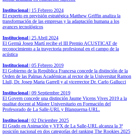
Institucional
|
15 Febrero 2024
El experto en previsión estratégica Matthew Griffin analiza la
transformación de las empresas y la adaptación humana a los
avances tecnológicos
Institucional
|
25 Abril 2024
El Germà Josep Martí recibe el III Premio ACUSTICAT de
reconocimiento a la trayectoria profesional en el campo de la
acústica
Institucional
|
05 Febrero 2019
El Gobierno de la República Francesa concede la distinción de la
Orden de las Palmas Académicas al rector de la Universitat Ramon
Llull, Dr. Josep Maria Garrell y al vicerrector Dr. Carlo Gallucci
Institucional
|
09 Septiembre 2019
El Govern concede una distinción Jaume Vicens Vives 2019 a la
qualitat docent al Máster Universitario en Formación del
Profesorado de La Salle-URL y Blanquerna-URL.
Institucional
|
02 Diciembre 2025
El Grado en Animación y VFX de La Salle-URL alcanza la 3ª
posición nacional en dos categorías del ranking The Rookies 2025