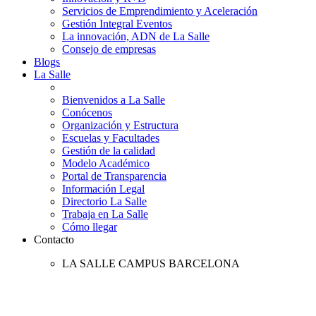
Servicios de Emprendimiento y Aceleración
Gestión Integral Eventos
La innovación, ADN de La Salle
Consejo de empresas
Blogs
La Salle
Bienvenidos a La Salle
Conócenos
Organización y Estructura
Escuelas y Facultades
Gestión de la calidad
Modelo Académico
Portal de Transparencia
Información Legal
Directorio La Salle
Trabaja en La Salle
Cómo llegar
Contacto
LA SALLE CAMPUS BARCELONA