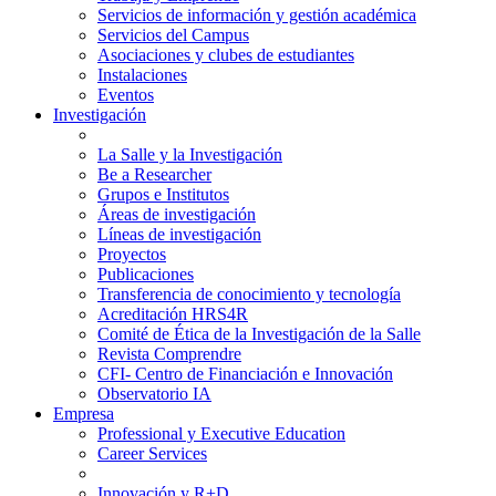
Servicios de información y gestión académica
Servicios del Campus
Asociaciones y clubes de estudiantes
Instalaciones
Eventos
Investigación
La Salle y la Investigación
Be a Researcher
Grupos e Institutos
Áreas de investigación
Líneas de investigación
Proyectos
Publicaciones
Transferencia de conocimiento y tecnología
Acreditación HRS4R
Comité de Ética de la Investigación de la Salle
Revista Comprendre
CFI- Centro de Financiación e Innovación
Observatorio IA
Empresa
Professional y Executive Education
Career Services
Innovación y R+D