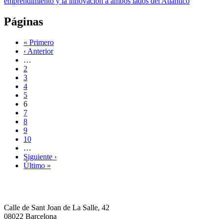
emprendimiento y la innovación a ambos lados del Atlántico
Páginas
« Primero
‹ Anterior
…
2
3
4
5
6
7
8
9
10
…
Siguiente ›
Último »
Calle de Sant Joan de La Salle, 42
08022 Barcelona