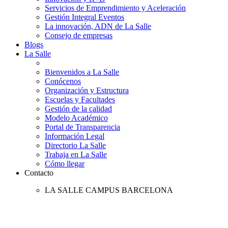
Servicios de Emprendimiento y Aceleración
Gestión Integral Eventos
La innovación, ADN de La Salle
Consejo de empresas
Blogs
La Salle
Bienvenidos a La Salle
Conócenos
Organización y Estructura
Escuelas y Facultades
Gestión de la calidad
Modelo Académico
Portal de Transparencia
Información Legal
Directorio La Salle
Trabaja en La Salle
Cómo llegar
Contacto
LA SALLE CAMPUS BARCELONA