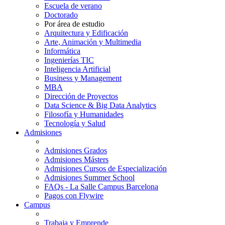
Escuela de verano
Doctorado
Por área de estudio
Arquitectura y Edificación
Arte, Animación y Multimedia
Informática
Ingenierías TIC
Inteligencia Artificial
Business y Management
MBA
Dirección de Proyectos
Data Science & Big Data Analytics
Filosofía y Humanidades
Tecnología y Salud
Admisiones
Admisiones Grados
Admisiones Másters
Admisiones Cursos de Especialización
Admisiones Summer School
FAQs - La Salle Campus Barcelona
Pagos con Flywire
Campus
Trabaja y Emprende