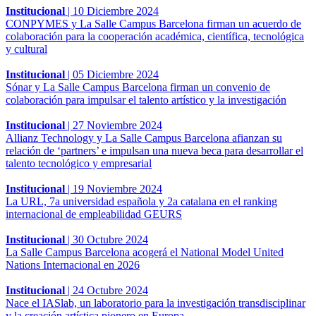
Institucional
|
10 Diciembre 2024
CONPYMES y La Salle Campus Barcelona firman un acuerdo de
colaboración para la cooperación académica, científica, tecnológica
y cultural
Institucional
|
05 Diciembre 2024
Sónar y La Salle Campus Barcelona firman un convenio de
colaboración para impulsar el talento artístico y la investigación
Institucional
|
27 Noviembre 2024
Allianz Technology y La Salle Campus Barcelona afianzan su
relación de ‘partners’ e impulsan una nueva beca para desarrollar el
talento tecnológico y empresarial
Institucional
|
19 Noviembre 2024
La URL, 7a universidad española y 2a catalana en el ranking
internacional de empleabilidad GEURS
Institucional
|
30 Octubre 2024
La Salle Campus Barcelona acogerá el National Model United
Nations Internacional en 2026
Institucional
|
24 Octubre 2024
Nace el IASlab, un laboratorio para la investigación transdisciplinar
y la creación artística pionero en Europa