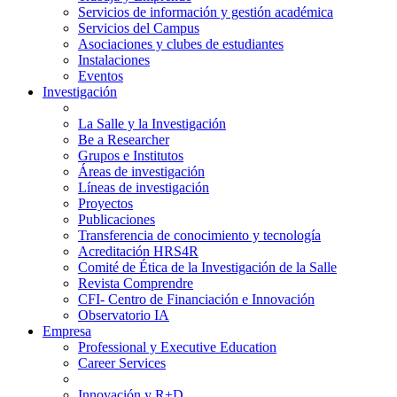
Servicios de información y gestión académica
Servicios del Campus
Asociaciones y clubes de estudiantes
Instalaciones
Eventos
Investigación
La Salle y la Investigación
Be a Researcher
Grupos e Institutos
Áreas de investigación
Líneas de investigación
Proyectos
Publicaciones
Transferencia de conocimiento y tecnología
Acreditación HRS4R
Comité de Ética de la Investigación de la Salle
Revista Comprendre
CFI- Centro de Financiación e Innovación
Observatorio IA
Empresa
Professional y Executive Education
Career Services
Innovación y R+D