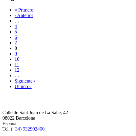
« Primero
‹ Anterior
…
4
5
6
7
8
9
10
11
12
…
Siguiente ›
Último »
Calle de Sant Joan de La Salle, 42
08022 Barcelona
España
Tel.
(+34) 932902400