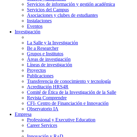
Servicios de información y gestión académica
Servicios del Campus
Asociaciones y clubes de estudiantes
Instalaciones
Eventos
Investigación
La Salle y la Investigación
Be a Researcher
Grupos e Institutos
Áreas de investigación
Líneas de investigación
Proyectos
Publicaciones
Transferencia de conocimiento y tecnología
Acreditación HRS4R
Comité de Ética de la Investigación de la Salle
Revista Comprendre
CFI- Centro de Financiación e Innovación
Observatorio IA
Empresa
Professional y Executive Education
Career Services
Innovación y R+D