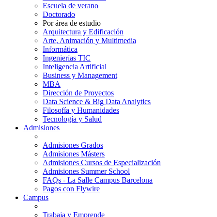
Escuela de verano
Doctorado
Por área de estudio
Arquitectura y Edificación
Arte, Animación y Multimedia
Informática
Ingenierías TIC
Inteligencia Artificial
Business y Management
MBA
Dirección de Proyectos
Data Science & Big Data Analytics
Filosofía y Humanidades
Tecnología y Salud
Admisiones
Admisiones Grados
Admisiones Másters
Admisiones Cursos de Especialización
Admisiones Summer School
FAQs - La Salle Campus Barcelona
Pagos con Flywire
Campus
Trabaja y Emprende