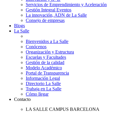
Servicios de Emprendimiento y Aceleración
Gestión Integral Eventos
La innovación, ADN de La Salle
Consejo de empresas
Blogs
La Salle
Bienvenidos a La Salle
Conócenos
Organización y Estructura
Escuelas y Facultades
Gestión de la calidad
Modelo Académico
Portal de Transparencia
Información Legal
Directorio La Salle
Trabaja en La Salle
Cómo llegar
Contacto
LA SALLE CAMPUS BARCELONA