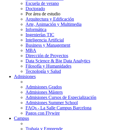
Escuela de verano
Doctorado
Por área de estudio
Arquitectura y Edificación
Arte, Animación y Multimedia
Informática
Ingenierías TIC
Inteligencia Artificial
Business y Management
MBA
Dirección de Proyectos
Data Science & Big Data Analytics
Filosofía y Humanidades
Tecnología y Salud
Admisiones
Admisiones Grados
Admisiones Másters
Admisiones Cursos de Especialización
Admisiones Summer School
FAQs - La Salle Campus Barcelona
Pagos con Flywire
Campus
Trabaja y Emprende