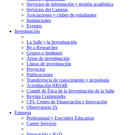
Servicios de información y gestión académica
Servicios del Campus
Asociaciones y clubes de estudiantes
Instalaciones
Eventos
Investigación
La Salle y la Investigación
Be a Researcher
Grupos e Institutos
Áreas de investigación
Líneas de investigación
Proyectos
Publicaciones
Transferencia de conocimiento y tecnología
Acreditación HRS4R
Comité de Ética de la Investigación de la Salle
Revista Comprendre
CFI- Centro de Financiación e Innovación
Observatorio IA
Empresa
Professional y Executive Education
Career Services
Innovación y R+D