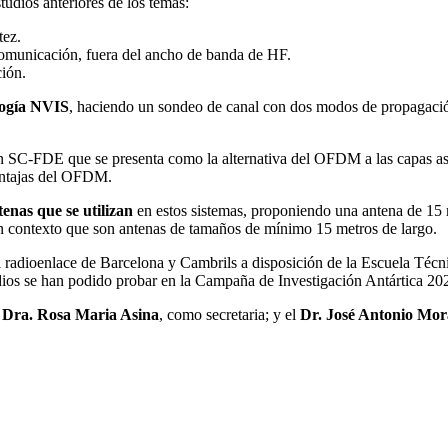
tudios anteriores de los temas:
tez.
comunicación, fuera del ancho de banda de HF.
ción.
ología NVIS
, haciendo un sondeo de canal con dos modos de propagación 
ación SC-FDE que se presenta como la alternativa del OFDM a las capas
ventajas del OFDM.
tenas que se utilizan
en estos sistemas, proponiendo una antena de 15 me
en contexto que son antenas de tamaños de mínimo 15 metros de largo.
l radioenlace de Barcelona y Cambrils a disposición de la Escuela Técn
dios se han podido probar en la Campaña de Investigación Antártica 20
a
Dra. Rosa Maria Asina
, como secretaria; y el
Dr. José Antonio Mo