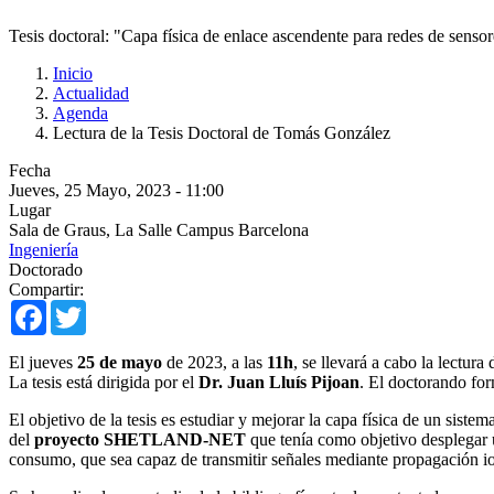
Tesis doctoral: "Capa física de enlace ascendente para redes de senso
Inicio
Actualidad
Agenda
Lectura de la Tesis Doctoral de Tomás González
Fecha
Jueves, 25 Mayo, 2023 - 11:00
Lugar
Sala de Graus, La Salle Campus Barcelona
Ingeniería
Doctorado
Compartir:
Facebook
Twitter
El jueves
25 de mayo
de 2023, a las
11h
, se llevará a cabo la lectur
La tesis está dirigida por el
Dr. Juan Lluís Pijoan
. El doctorando for
El objetivo de la tesis es estudiar y mejorar la capa física de un sist
del
proyecto SHETLAND-NET
que tenía como objetivo desplegar
consumo, que sea capaz de transmitir señales mediante propagación iono