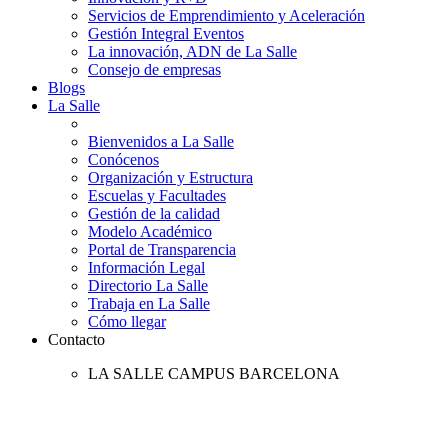
Servicios de Emprendimiento y Aceleración
Gestión Integral Eventos
La innovación, ADN de La Salle
Consejo de empresas
Blogs
La Salle
Bienvenidos a La Salle
Conócenos
Organización y Estructura
Escuelas y Facultades
Gestión de la calidad
Modelo Académico
Portal de Transparencia
Información Legal
Directorio La Salle
Trabaja en La Salle
Cómo llegar
Contacto
LA SALLE CAMPUS BARCELONA