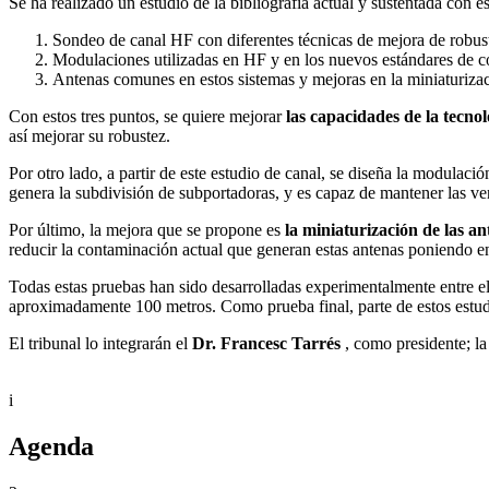
Se ha realizado un estudio de la bibliografía actual y sustentada con es
Sondeo de canal HF con diferentes técnicas de mejora de robus
Modulaciones utilizadas en HF y en los nuevos estándares de 
Antenas comunes en estos sistemas y mejoras en la miniaturiza
Con estos tres puntos, se quiere mejorar
las capacidades de la tecn
así mejorar su robustez.
Por otro lado, a partir de este estudio de canal, se diseña la modul
genera la subdivisión de subportadoras, y es capaz de mantener las 
Por último, la mejora que se propone es
la miniaturización de las an
reducir la contaminación actual que generan estas antenas poniendo 
Todas estas pruebas han sido desarrolladas experimentalmente entre e
aproximadamente 100 metros. Como prueba final, parte de estos estu
El tribunal lo integrarán el
Dr. Francesc Tarrés
, como presidente; l
i
Agenda