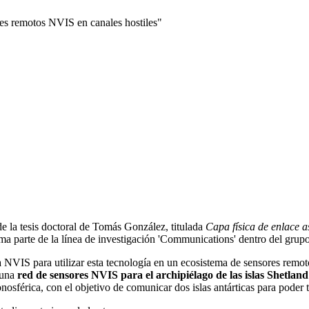
res remotos NVIS en canales hostiles"
a de la tesis doctoral de Tomás González, titulada
Capa física de enlace a
ma parte de la línea de investigación 'Communications' dentro del grup
ema NVIS para utilizar esta tecnología en un ecosistema de sensores remoto
 una
red de sensores NVIS para el archipiélago de las islas Shetland
sférica, con el objetivo de comunicar dos islas antárticas para poder t