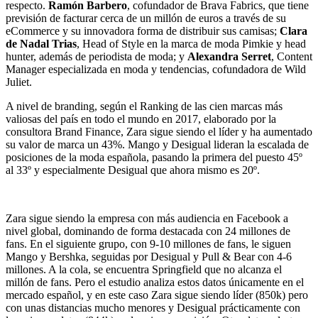
respecto.
Ramón Barbero
, cofundador de Brava Fabrics, que tiene
previsión de facturar cerca de un millón de euros a través de su
eCommerce y su innovadora forma de distribuir sus camisas;
Clara
de Nadal Trias
, Head of Style en la marca de moda Pimkie y head
hunter, además de periodista de moda; y
Alexandra Serret
, Content
Manager especializada en moda y tendencias, cofundadora de Wild
Juliet.
A nivel de branding, según el Ranking de las cien marcas más
valiosas del país en todo el mundo en 2017, elaborado por la
consultora Brand Finance, Zara sigue siendo el líder y ha aumentado
su valor de marca un 43%. Mango y Desigual lideran la escalada de
posiciones de la moda española, pasando la primera del puesto 45º
al 33º y especialmente Desigual que ahora mismo es 20º.
Zara sigue siendo la empresa con más audiencia en Facebook a
nivel global, dominando de forma destacada con 24 millones de
fans. En el siguiente grupo, con 9-10 millones de fans, le siguen
Mango y Bershka, seguidas por Desigual y Pull & Bear con 4-6
millones. A la cola, se encuentra Springfield que no alcanza el
millón de fans. Pero el estudio analiza estos datos únicamente en el
mercado español, y en este caso Zara sigue siendo líder (850k) pero
con unas distancias mucho menores y Desigual prácticamente con