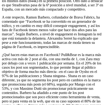
los mismos datos (844k) en la primera posición. Otro dato a destacar
es que Stradivarius pasa de la 6ª posición a nivel mundial, a ser 3º en
España, con un mercado más compactado y competitivo.
A este respecto, Ramon Barbero, cofundador de Brava Fabrics, ha
comentado que “Facebook se ha convertido en un generador de
tráfico, y en cambio es muy difícil conseguir engagement, y así los
fans de Facebook tienen menos valor que hace dos años para las
marcas”. Según Barbero, a nivel de engagement es Instagram la red
que está tomando la delantera. Alexandra Serret ha explicado que
pese a este funcionamiento, todas las marcas de moda tienen su
página de Facebook, es imprescindible.
¿Qué hacen estas marcas en Facebook? Pull&Bear es la marca más
activa con más de 2 post al día, con una media de 1, con Zara muy
por debajo con a veces 1 publicación por semana. En el 20% de los
casos los post son segmentados, lo que permite llegar al público
objetivo de forma mucho más directa –en el caso de Oysho en el
97% de las publicaciones y Shana ninguna-. Shana es un caso
diferente, ya que no segmenta los post pero en cambios es la marca
que promociona más posts (el 68%), seguida por Mango con el
53%, y con Massimo Dutti sin promocionar prácticamente sus
contenidos. Barbero ha añadido a este punto de los post
promocionados que son poco eficiente como herramienta de venta,
pero si para venta en la web, que en su caso suponen el 80% de las