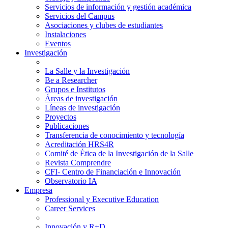
Servicios de información y gestión académica
Servicios del Campus
Asociaciones y clubes de estudiantes
Instalaciones
Eventos
Investigación
La Salle y la Investigación
Be a Researcher
Grupos e Institutos
Áreas de investigación
Líneas de investigación
Proyectos
Publicaciones
Transferencia de conocimiento y tecnología
Acreditación HRS4R
Comité de Ética de la Investigación de la Salle
Revista Comprendre
CFI- Centro de Financiación e Innovación
Observatorio IA
Empresa
Professional y Executive Education
Career Services
Innovación y R+D