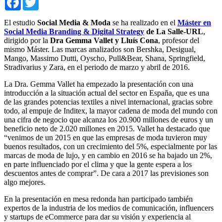
El estudio
Social Media & Moda
se ha realizado en el
Máster en
Social Media Branding & Digital Strategy
de La Salle-URL
,
dirigido por la
Dra Gemma Vallet y Lluís Cona
, profesor del
mismo Máster. Las marcas analizados son Bershka, Desigual,
Mango, Massimo Dutti, Oyscho, Pull&Bear, Shana, Springfield,
Stradivarius y Zara, en el periodo de marzo y abril de 2016.
La Dra. Gemma Vallet ha empezado la presentación con una
introducción a la situación actual del sector en España, que es una
de las grandes potencias textiles a nivel internacional, gracias sobre
todo, al empuje de Inditex, la mayor cadena de moda del mundo con
una cifra de negocio que alcanza los 20.900 millones de euros y un
beneficio neto de 2.020 millones en 2015. Vallet ha destacado que
“venimos de un 2015 en que las empresas de moda tuvieron muy
buenos resultados, con un crecimiento del 5%, especialmente por las
marcas de moda de lujo, y en cambio en 2016 se ha bajado un 2%,
en parte influenciado por el clima y que la gente espera a los
descuentos antes de comprar”. De cara a 2017 las previsiones son
algo mejores.
En la presentación en mesa redonda han participado también
expertos de la industria de los medios de comunicación, influencers
y startups de eCommerce para dar su visión y experiencia al