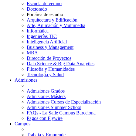
Escuela de verano
Doctorado
Por área de estudio
Arquitectura y Edificación
Arte, Animación y Multimedia
Informática
Ingenierías TIC
Inteligencia Artificial
Business y Management
MBA
Dirección de Proyectos
Data Science & Big Data Analytics
Filosofía y Humanidades
Tecnología y Salud
Admisiones
Admisiones Grados
Admisiones Másters
Admisiones Cursos de Especialización
Admisiones Summer School
FAQs - La Salle Campus Barcelona
Pagos con Flywire
Campus
Trabaja y Emprende