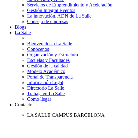
Servicios de Emprendimiento y Aceleración
Gestión Integral Eventos
La innovación, ADN de La Salle
Consejo de empresas
Blogs
La Salle
Bienvenidos a La Salle
Conócenos
Organización y Estructura
Escuelas y Facultades
Gestión de la calidad
Modelo Académico
Portal de Transparencia
Información Legal
Directorio La Salle
Trabaja en La Salle
Cómo llegar
Contacto
LA SALLE CAMPUS BARCELONA