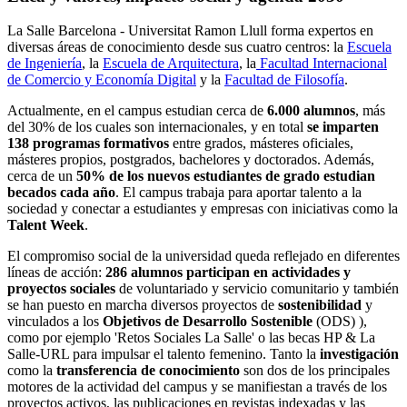
La Salle Barcelona - Universitat Ramon Llull forma expertos en
diversas áreas de conocimiento desde sus cuatro centros: la
Escuela
de Ingeniería
, la
Escuela de Arquitectura
, la
Facultad Internacional
de Comercio y Economía Digital
y la
Facultad de Filosofía
.
Actualmente, en el campus estudian cerca de
6.000 alumnos
, más
del 30% de los cuales son internacionales, y en total
se imparten
138 programas formativos
entre grados, másteres oficiales,
másteres propios, postgrados, bachelores y doctorados. Además,
cerca de un
50% de los nuevos estudiantes de grado estudian
becados cada año
. El campus trabaja para aportar talento a la
sociedad y conectar a estudiantes y empresas con iniciativas como la
Talent Week
.
El compromiso social de la universidad queda reflejado en diferentes
líneas de acción:
286 alumnos participan en actividades y
proyectos sociales
de voluntariado y servicio comunitario y también
se han puesto en marcha diversos proyectos de
sostenibilidad
y
vinculados a los
Objetivos de Desarrollo Sostenible
(ODS) ),
como por ejemplo 'Retos Sociales La Salle' o las becas HP & La
Salle-URL para impulsar el talento femenino. Tanto la
investigación
como la
transferencia de conocimiento
son dos de los principales
motores de la actividad del campus y se manifiestan a través de los
proyectos activos, las publicaciones en revistas indexadas y las