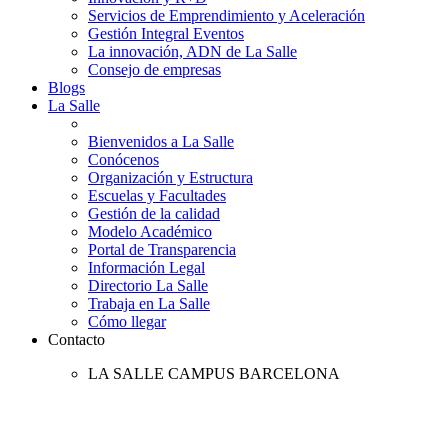
Servicios de Emprendimiento y Aceleración
Gestión Integral Eventos
La innovación, ADN de La Salle
Consejo de empresas
Blogs
La Salle
Bienvenidos a La Salle
Conócenos
Organización y Estructura
Escuelas y Facultades
Gestión de la calidad
Modelo Académico
Portal de Transparencia
Información Legal
Directorio La Salle
Trabaja en La Salle
Cómo llegar
Contacto
LA SALLE CAMPUS BARCELONA