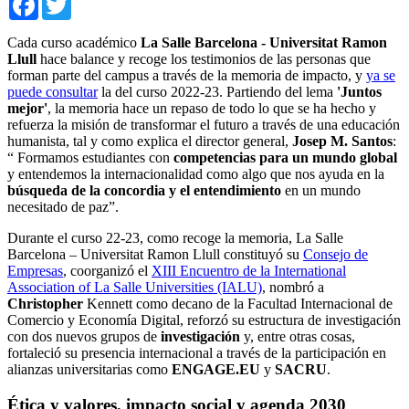
Cada curso académico
La Salle Barcelona - Universitat Ramon
Llull
hace balance y recoge los testimonios de las personas que
forman parte del campus a través de la memoria de impacto, y
ya se
puede consultar
la del curso 2022-23. Partiendo del lema
'Juntos
mejor'
, la memoria hace un repaso de todo lo que se ha hecho y
refuerza la misión de transformar el futuro a través de una educación
humanista, tal y como explica el director general,
Josep M. Santos
:
“ Formamos estudiantes con
competencias para un mundo global
y entendemos la internacionalidad como algo que nos ayuda en la
búsqueda de la concordia y el entendimiento
en un mundo
necesitado de paz”.
Durante el curso 22-23, como recoge la memoria, La Salle
Barcelona – Universitat Ramon Llull constituyó su
Consejo de
Empresas
, coorganizó el
XIII Encuentro de la International
Association of La Salle Universities (IALU)
, nombró a
Christopher
Kennett como decano de la Facultad Internacional de
Comercio y Economía Digital, reforzó su estructura de investigación
con dos nuevos grupos de
investigación
y, entre otras cosas,
fortaleció su presencia internacional a través de la participación en
alianzas universitarias como
ENGAGE.EU
y
SACRU
.
Ética y valores, impacto social y agenda 2030