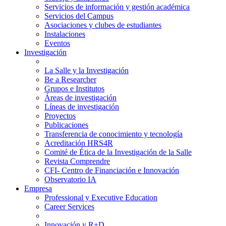
Servicios de información y gestión académica
Servicios del Campus
Asociaciones y clubes de estudiantes
Instalaciones
Eventos
Investigación
La Salle y la Investigación
Be a Researcher
Grupos e Institutos
Áreas de investigación
Líneas de investigación
Proyectos
Publicaciones
Transferencia de conocimiento y tecnología
Acreditación HRS4R
Comité de Ética de la Investigación de la Salle
Revista Comprendre
CFI- Centro de Financiación e Innovación
Observatorio IA
Empresa
Professional y Executive Education
Career Services
Innovación y R+D