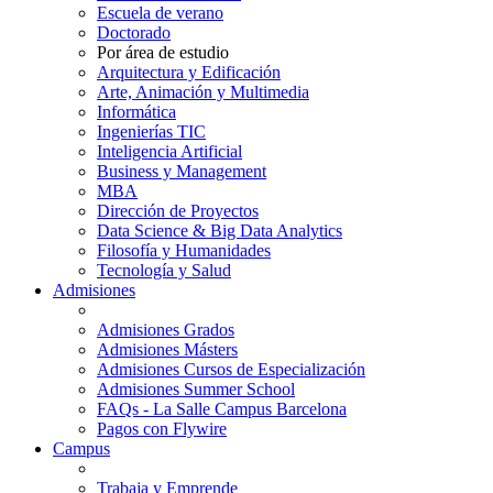
Escuela de verano
Doctorado
Por área de estudio
Arquitectura y Edificación
Arte, Animación y Multimedia
Informática
Ingenierías TIC
Inteligencia Artificial
Business y Management
MBA
Dirección de Proyectos
Data Science & Big Data Analytics
Filosofía y Humanidades
Tecnología y Salud
Admisiones
Admisiones Grados
Admisiones Másters
Admisiones Cursos de Especialización
Admisiones Summer School
FAQs - La Salle Campus Barcelona
Pagos con Flywire
Campus
Trabaja y Emprende