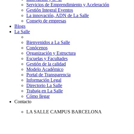
Servicios de Emprendimiento y Aceleración
Gestión Integral Eventos
La innovación, ADN de La Salle
Consejo de empresas
Blogs
La Salle
Bienvenidos a La Salle
Conócenos
Organización y Estructura
Escuelas y Facultades
Gestión de la calidad
Modelo Académico
Portal de Transparencia
Información Legal
Directorio La Salle
Trabaja en La Salle
Cómo llegar
Contacto
LA SALLE CAMPUS BARCELONA