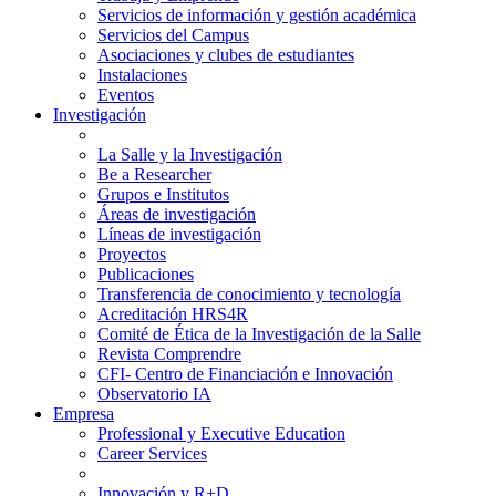
Servicios de información y gestión académica
Servicios del Campus
Asociaciones y clubes de estudiantes
Instalaciones
Eventos
Investigación
La Salle y la Investigación
Be a Researcher
Grupos e Institutos
Áreas de investigación
Líneas de investigación
Proyectos
Publicaciones
Transferencia de conocimiento y tecnología
Acreditación HRS4R
Comité de Ética de la Investigación de la Salle
Revista Comprendre
CFI- Centro de Financiación e Innovación
Observatorio IA
Empresa
Professional y Executive Education
Career Services
Innovación y R+D