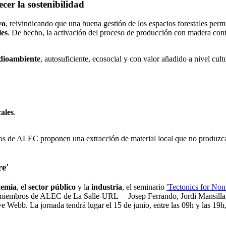
er la sostenibilidad
vo
, reivindicando que una buena gestión de los espacios forestales per
les
. De hecho, la activación del proceso de producción con madera contr
dioambiente
, autosuficiente, ecosocial y con valor añadido a nivel cult
cales
.
bros de ALEC proponen una extracción de material local que no produzc
re'
demia
, el
sector público
y la
industria
, el seminario
'Tectonics for Non-
 los miembros de ALEC de La Salle-URL —Josep Ferrando, Jordi Mansil
eve Webb. La jornada tendrá lugar el 15 de junio, entre las 09h y las 19