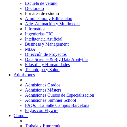
Escuela de verano
Doctorado
Por área de estudio
Arquitectura y Edificación
Arte, Animación y Multimedia
Informática
Ingenierías TIC
Inteligencia Artificial
Business y Management
MBA
Dirección de Proyectos
Data Science & Big Data Analytics
Filosofía y Humanidades
Tecnología y Salud
Admisiones
Admisiones Grados
Admisiones Másters
Admisiones Cursos de Especialización
Admisiones Summer School
FAQs - La Salle Campus Barcelona
Pagos con Flywire
Campus
Trabaja y Emprende