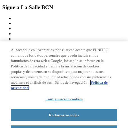
Sigue a La Salle BCN
Al hacer clic en “Aceptarlas todas”, usted acepta que FUNITEC
comunique los datos personales que pueda incluir en los
Miembro de
formularios de esta web a Google, Inc según se informa en la
Política de Privacidad y permite la instalación de cookies
propias y de terceros en su dispositivo para mejorar nuestros
servicios y mostrarle publicidad relacionada con sus preferencias
Acreditaciones
mediante el análisis de sus hábitos de navegación.
Política de
privacidad
Configuración cookies
© 2026 La Salle Campus Barcelona - URL |
Aviso legal
|
Política de
privacidad
|
Política de cookies
Rechazarlas todas
Formulario de búsqueda