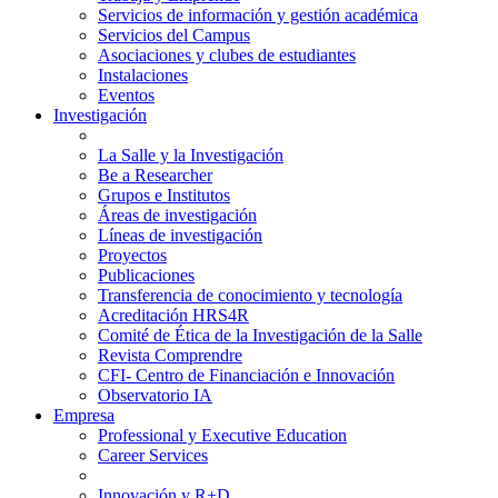
Servicios de información y gestión académica
Servicios del Campus
Asociaciones y clubes de estudiantes
Instalaciones
Eventos
Investigación
La Salle y la Investigación
Be a Researcher
Grupos e Institutos
Áreas de investigación
Líneas de investigación
Proyectos
Publicaciones
Transferencia de conocimiento y tecnología
Acreditación HRS4R
Comité de Ética de la Investigación de la Salle
Revista Comprendre
CFI- Centro de Financiación e Innovación
Observatorio IA
Empresa
Professional y Executive Education
Career Services
Innovación y R+D