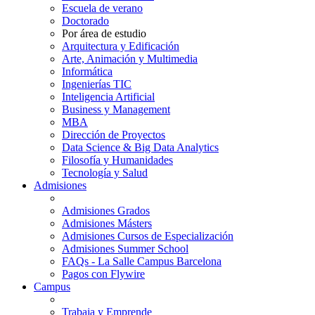
Escuela de verano
Doctorado
Por área de estudio
Arquitectura y Edificación
Arte, Animación y Multimedia
Informática
Ingenierías TIC
Inteligencia Artificial
Business y Management
MBA
Dirección de Proyectos
Data Science & Big Data Analytics
Filosofía y Humanidades
Tecnología y Salud
Admisiones
Admisiones Grados
Admisiones Másters
Admisiones Cursos de Especialización
Admisiones Summer School
FAQs - La Salle Campus Barcelona
Pagos con Flywire
Campus
Trabaja y Emprende