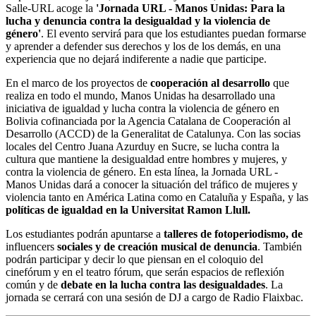
Salle-URL acoge la
'Jornada URL - Manos Unidas: Para la
lucha y denuncia contra la desigualdad y la violencia de
género'
. El evento servirá para que los estudiantes puedan formarse
y aprender a defender sus derechos y los de los demás, en una
experiencia que no dejará indiferente a nadie que participe.
En el marco de los proyectos de
cooperación al desarrollo
que
realiza en todo el mundo, Manos Unidas ha desarrollado una
iniciativa de igualdad y lucha contra la violencia de género en
Bolivia cofinanciada por la Agencia Catalana de Cooperación al
Desarrollo (ACCD) de la Generalitat de Catalunya. Con las socias
locales del Centro Juana Azurduy en Sucre, se lucha contra la
cultura que mantiene la desigualdad entre hombres y mujeres, y
contra la violencia de género. En esta línea, la Jornada URL -
Manos Unidas dará a conocer la situación del tráfico de mujeres y
violencia tanto en América Latina como en Cataluña y España, y las
políticas de igualdad en la Universitat Ramon Llull.
Los estudiantes podrán apuntarse a
talleres de fotoperiodismo, de
influencers
sociales y de creación musical de denuncia
. También
podrán participar y decir lo que piensan en el coloquio del
cinefórum y en el teatro fórum, que serán espacios de reflexión
común y de
debate en la lucha contra las desigualdades
. La
jornada se cerrará con una sesión de DJ a cargo de Radio Flaixbac.