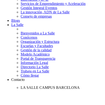
Servicios de Emprendimiento y Aceleración
Gestión Integral Eventos
La innovación, ADN de La Salle
Consejo de empresas
Blogs
La Salle
Bienvenidos a La Salle
Conócenos
Organización y Estructura
Escuelas y Facultades
Gestión de la calidad
Modelo Académico
Portal de Transparencia
Información Legal
Directorio La Salle
Trabaja en La Salle
Cómo llegar
Contacto
LA SALLE CAMPUS BARCELONA