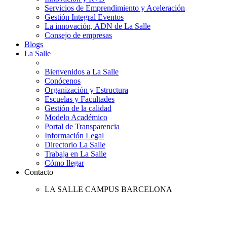
Servicios de Emprendimiento y Aceleración
Gestión Integral Eventos
La innovación, ADN de La Salle
Consejo de empresas
Blogs
La Salle
Bienvenidos a La Salle
Conócenos
Organización y Estructura
Escuelas y Facultades
Gestión de la calidad
Modelo Académico
Portal de Transparencia
Información Legal
Directorio La Salle
Trabaja en La Salle
Cómo llegar
Contacto
LA SALLE CAMPUS BARCELONA