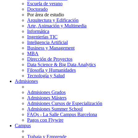
Escuela de verano
Doctorado
Por área de estudio
Arquitectura y Edificación
Arte, Animación y Multimedia
Informática
Ingenierías TIC
Inteligencia Artificial
Business y Management
MBA
Dirección de Proyectos
Data Science & Big Data Analytics
Filosofía y Humanidades
Tecnología y Salud
Admisiones
Admisiones Grados
Admisiones Másters
Admisiones Cursos de Especialización
Admisiones Summer School
FAQs - La Salle Campus Barcelona
Pagos con Flywire
Campus
Trabaja y Emprende