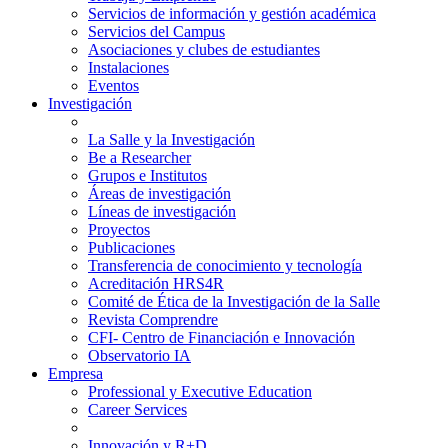
Servicios de información y gestión académica
Servicios del Campus
Asociaciones y clubes de estudiantes
Instalaciones
Eventos
Investigación
La Salle y la Investigación
Be a Researcher
Grupos e Institutos
Áreas de investigación
Líneas de investigación
Proyectos
Publicaciones
Transferencia de conocimiento y tecnología
Acreditación HRS4R
Comité de Ética de la Investigación de la Salle
Revista Comprendre
CFI- Centro de Financiación e Innovación
Observatorio IA
Empresa
Professional y Executive Education
Career Services
Innovación y R+D