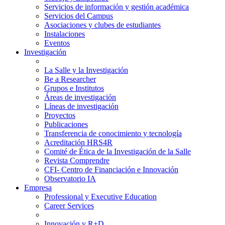
Servicios de información y gestión académica
Servicios del Campus
Asociaciones y clubes de estudiantes
Instalaciones
Eventos
Investigación
La Salle y la Investigación
Be a Researcher
Grupos e Institutos
Áreas de investigación
Líneas de investigación
Proyectos
Publicaciones
Transferencia de conocimiento y tecnología
Acreditación HRS4R
Comité de Ética de la Investigación de la Salle
Revista Comprendre
CFI- Centro de Financiación e Innovación
Observatorio IA
Empresa
Professional y Executive Education
Career Services
Innovación y R+D