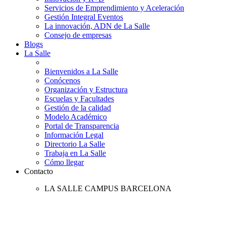
Servicios de Emprendimiento y Aceleración
Gestión Integral Eventos
La innovación, ADN de La Salle
Consejo de empresas
Blogs
La Salle
Bienvenidos a La Salle
Conócenos
Organización y Estructura
Escuelas y Facultades
Gestión de la calidad
Modelo Académico
Portal de Transparencia
Información Legal
Directorio La Salle
Trabaja en La Salle
Cómo llegar
Contacto
LA SALLE CAMPUS BARCELONA