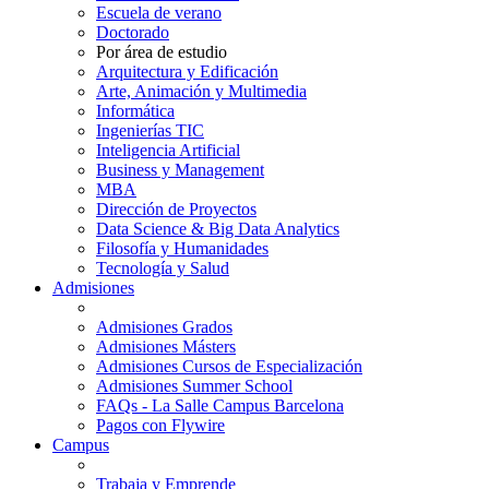
Escuela de verano
Doctorado
Por área de estudio
Arquitectura y Edificación
Arte, Animación y Multimedia
Informática
Ingenierías TIC
Inteligencia Artificial
Business y Management
MBA
Dirección de Proyectos
Data Science & Big Data Analytics
Filosofía y Humanidades
Tecnología y Salud
Admisiones
Admisiones Grados
Admisiones Másters
Admisiones Cursos de Especialización
Admisiones Summer School
FAQs - La Salle Campus Barcelona
Pagos con Flywire
Campus
Trabaja y Emprende