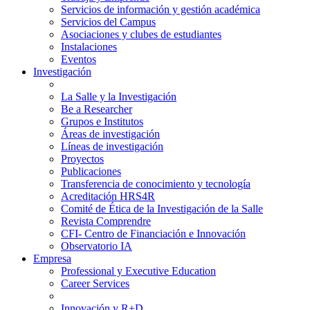
Servicios de información y gestión académica
Servicios del Campus
Asociaciones y clubes de estudiantes
Instalaciones
Eventos
Investigación
La Salle y la Investigación
Be a Researcher
Grupos e Institutos
Áreas de investigación
Líneas de investigación
Proyectos
Publicaciones
Transferencia de conocimiento y tecnología
Acreditación HRS4R
Comité de Ética de la Investigación de la Salle
Revista Comprendre
CFI- Centro de Financiación e Innovación
Observatorio IA
Empresa
Professional y Executive Education
Career Services
Innovación y R+D