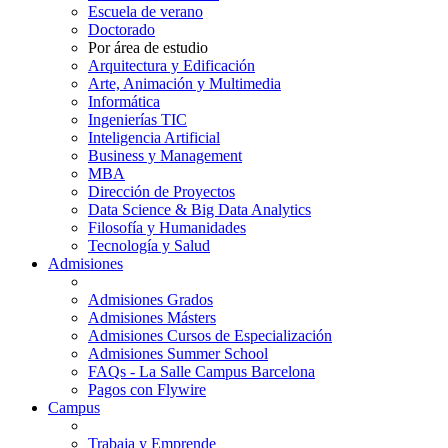
Escuela de verano
Doctorado
Por área de estudio
Arquitectura y Edificación
Arte, Animación y Multimedia
Informática
Ingenierías TIC
Inteligencia Artificial
Business y Management
MBA
Dirección de Proyectos
Data Science & Big Data Analytics
Filosofía y Humanidades
Tecnología y Salud
Admisiones
Admisiones Grados
Admisiones Másters
Admisiones Cursos de Especialización
Admisiones Summer School
FAQs - La Salle Campus Barcelona
Pagos con Flywire
Campus
Trabaja y Emprende