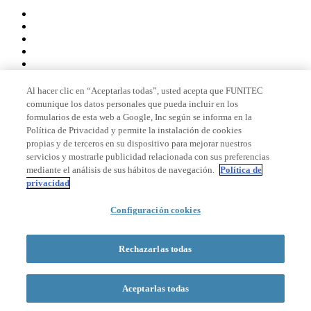
Al hacer clic en “Aceptarlas todas”, usted acepta que FUNITEC
comunique los datos personales que pueda incluir en los
Miembro de
formularios de esta web a Google, Inc según se informa en la
Política de Privacidad y permite la instalación de cookies
propias y de terceros en su dispositivo para mejorar nuestros
servicios y mostrarle publicidad relacionada con sus preferencias
Acreditaciones
mediante el análisis de sus hábitos de navegación.
Política de
privacidad
Configuración cookies
© 2026 La Salle Campus Barcelona - URL |
Aviso legal
|
Política de
privacidad
|
Política de cookies
Rechazarlas todas
Formulario de búsqueda
Aceptarlas todas