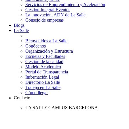
Servicios de Emprendimiento y Aceleración
Gestión Integral Eventos
La innovación, ADN de La Salle
Consejo de empresas
Blogs
La Salle
Bienvenidos a La Salle
Conócenos
Organización y Estructura
Escuelas y Facultades
Gestión de la calidad
Modelo Académico
Portal de Transparencia
Información Legal
Directorio La Salle
Trabaja en La Salle
Cómo llegar
Contacto
LA SALLE CAMPUS BARCELONA