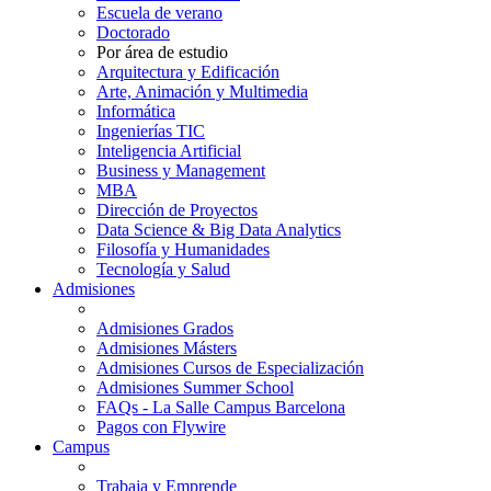
Escuela de verano
Doctorado
Por área de estudio
Arquitectura y Edificación
Arte, Animación y Multimedia
Informática
Ingenierías TIC
Inteligencia Artificial
Business y Management
MBA
Dirección de Proyectos
Data Science & Big Data Analytics
Filosofía y Humanidades
Tecnología y Salud
Admisiones
Admisiones Grados
Admisiones Másters
Admisiones Cursos de Especialización
Admisiones Summer School
FAQs - La Salle Campus Barcelona
Pagos con Flywire
Campus
Trabaja y Emprende