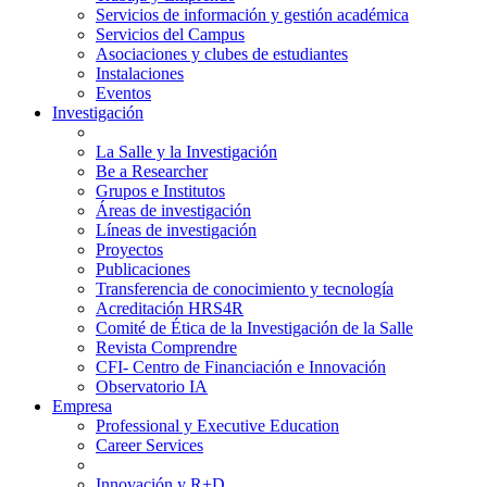
Servicios de información y gestión académica
Servicios del Campus
Asociaciones y clubes de estudiantes
Instalaciones
Eventos
Investigación
La Salle y la Investigación
Be a Researcher
Grupos e Institutos
Áreas de investigación
Líneas de investigación
Proyectos
Publicaciones
Transferencia de conocimiento y tecnología
Acreditación HRS4R
Comité de Ética de la Investigación de la Salle
Revista Comprendre
CFI- Centro de Financiación e Innovación
Observatorio IA
Empresa
Professional y Executive Education
Career Services
Innovación y R+D