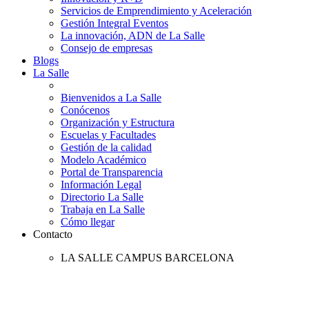
Servicios de Emprendimiento y Aceleración
Gestión Integral Eventos
La innovación, ADN de La Salle
Consejo de empresas
Blogs
La Salle
Bienvenidos a La Salle
Conócenos
Organización y Estructura
Escuelas y Facultades
Gestión de la calidad
Modelo Académico
Portal de Transparencia
Información Legal
Directorio La Salle
Trabaja en La Salle
Cómo llegar
Contacto
LA SALLE CAMPUS BARCELONA