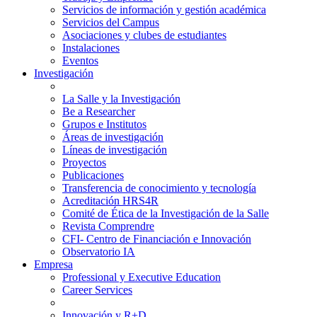
Servicios de información y gestión académica
Servicios del Campus
Asociaciones y clubes de estudiantes
Instalaciones
Eventos
Investigación
La Salle y la Investigación
Be a Researcher
Grupos e Institutos
Áreas de investigación
Líneas de investigación
Proyectos
Publicaciones
Transferencia de conocimiento y tecnología
Acreditación HRS4R
Comité de Ética de la Investigación de la Salle
Revista Comprendre
CFI- Centro de Financiación e Innovación
Observatorio IA
Empresa
Professional y Executive Education
Career Services
Innovación y R+D