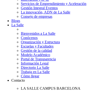
Servicios de Emprendimiento y Aceleración
Gestión Integral Eventos
La innovación, ADN de La Salle
Consejo de empresas
Blogs
La Salle
Bienvenidos a La Salle
Conócenos
Organización y Estructura
Escuelas y Facultades
Gestión de la calidad
Modelo Académico
Portal de Transparencia
Información Legal
Directorio La Salle
Trabaja en La Salle
Cómo llegar
Contacto
LA SALLE CAMPUS BARCELONA