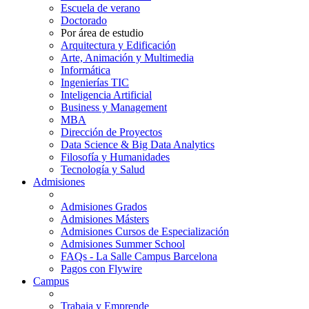
Escuela de verano
Doctorado
Por área de estudio
Arquitectura y Edificación
Arte, Animación y Multimedia
Informática
Ingenierías TIC
Inteligencia Artificial
Business y Management
MBA
Dirección de Proyectos
Data Science & Big Data Analytics
Filosofía y Humanidades
Tecnología y Salud
Admisiones
Admisiones Grados
Admisiones Másters
Admisiones Cursos de Especialización
Admisiones Summer School
FAQs - La Salle Campus Barcelona
Pagos con Flywire
Campus
Trabaja y Emprende