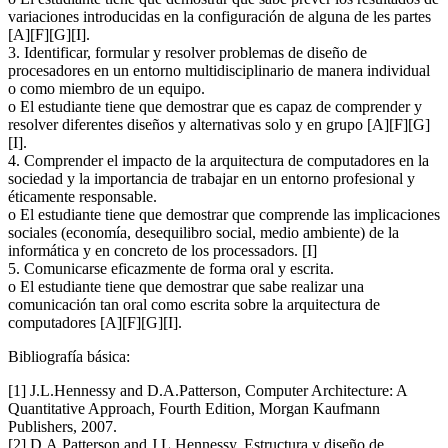
variaciones introducidas en la configuración de alguna de les partes
[A][F][G][I].
3. Identificar, formular y resolver problemas de diseño de
procesadores en un entorno multidisciplinario de manera individual
o como miembro de un equipo.
o El estudiante tiene que demostrar que es capaz de comprender y
resolver diferentes diseños y alternativas solo y en grupo [A][F][G]
[I].
4. Comprender el impacto de la arquitectura de computadores en la
sociedad y la importancia de trabajar en un entorno profesional y
éticamente responsable.
o El estudiante tiene que demostrar que comprende las implicaciones
sociales (economía, desequilibro social, medio ambiente) de la
informática y en concreto de los processadors. [I]
5. Comunicarse eficazmente de forma oral y escrita.
o El estudiante tiene que demostrar que sabe realizar una
comunicación tan oral como escrita sobre la arquitectura de
computadores [A][F][G][I].
Bibliografía básica:
[1] J.L.Hennessy and D.A.Patterson, Computer Architecture: A
Quantitative Approach, Fourth Edition, Morgan Kaufmann
Publishers, 2007.
[2] D.A.Patterson and J.L.Hennessy, Estructura y diseño de