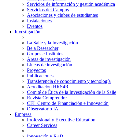
Servicios de información y gestión académica
Servicios del Campus
Asociaciones y clubes de estudiantes
Instalaciones
Eventos
Investigación
La Salle y la Investigación
Be a Researcher
Grupos e Institutos
Áreas de investigación
Líneas de investigación
Proyectos
Publicaciones
Transferencia de conocimiento y tecnología
Acreditación HRS4R
Comité de Ética de la Investigación de la Salle
Revista Comprendre
CFI- Centro de Financiación e Innovación
Observatorio IA
Empresa
Professional y Executive Education
Career Services
Innovación y R+D