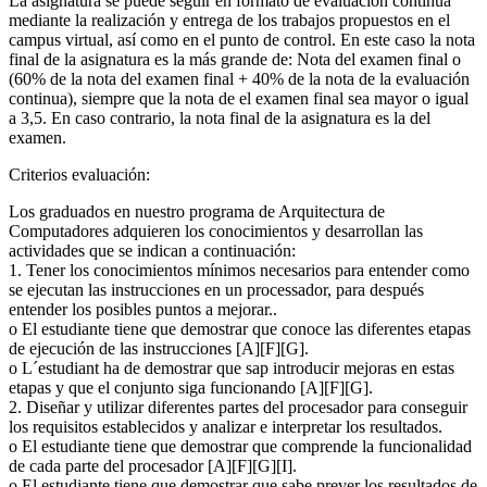
La asignatura se puede seguir en formato de evaluación continua
mediante la realización y entrega de los trabajos propuestos en el
campus virtual, así como en el punto de control. En este caso la nota
final de la asignatura es la más grande de: Nota del examen final o
(60% de la nota del examen final + 40% de la nota de la evaluación
continua), siempre que la nota de el examen final sea mayor o igual
a 3,5. En caso contrario, la nota final de la asignatura es la del
examen.
Criterios evaluación:
Los graduados en nuestro programa de Arquitectura de
Computadores adquieren los conocimientos y desarrollan las
actividades que se indican a continuación:
1. Tener los conocimientos mínimos necesarios para entender como
se ejecutan las instrucciones en un processador, para después
entender los posibles puntos a mejorar..
o El estudiante tiene que demostrar que conoce las diferentes etapas
de ejecución de las instrucciones [A][F][G].
o L´estudiant ha de demostrar que sap introducir mejoras en estas
etapas y que el conjunto siga funcionando [A][F][G].
2. Diseñar y utilizar diferentes partes del procesador para conseguir
los requisitos establecidos y analizar e interpretar los resultados.
o El estudiante tiene que demostrar que comprende la funcionalidad
de cada parte del procesador [A][F][G][I].
o El estudiante tiene que demostrar que sabe prever los resultados de