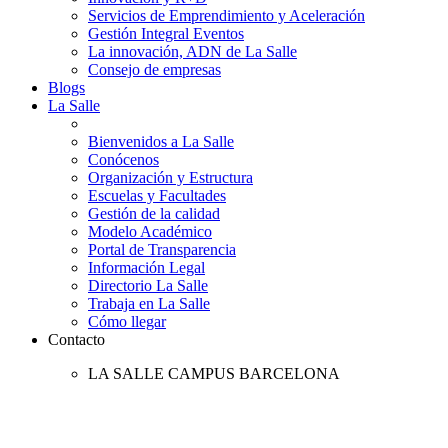
Servicios de Emprendimiento y Aceleración
Gestión Integral Eventos
La innovación, ADN de La Salle
Consejo de empresas
Blogs
La Salle
Bienvenidos a La Salle
Conócenos
Organización y Estructura
Escuelas y Facultades
Gestión de la calidad
Modelo Académico
Portal de Transparencia
Información Legal
Directorio La Salle
Trabaja en La Salle
Cómo llegar
Contacto
LA SALLE CAMPUS BARCELONA