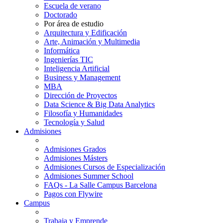
Escuela de verano
Doctorado
Por área de estudio
Arquitectura y Edificación
Arte, Animación y Multimedia
Informática
Ingenierías TIC
Inteligencia Artificial
Business y Management
MBA
Dirección de Proyectos
Data Science & Big Data Analytics
Filosofía y Humanidades
Tecnología y Salud
Admisiones
Admisiones Grados
Admisiones Másters
Admisiones Cursos de Especialización
Admisiones Summer School
FAQs - La Salle Campus Barcelona
Pagos con Flywire
Campus
Trabaja y Emprende