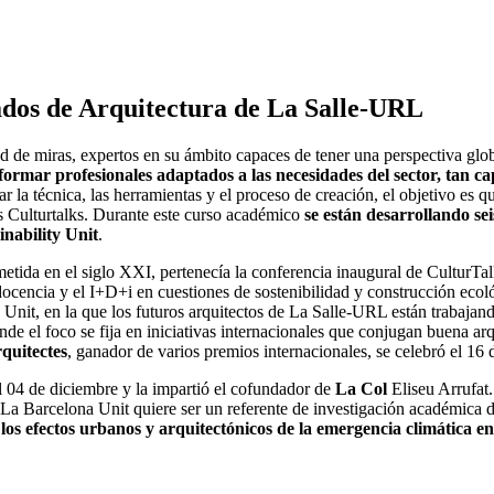
ados de Arquitectura de La Salle-URL
e miras, expertos en su ámbito capaces de tener una perspectiva global
formar profesionales adaptados a las necesidades del sector, tan 
 la técnica, las herramientas y el proceso de creación, el objetivo es qu
as Culturtalks. Durante este curso académico
se están desarrollando sei
inability Unit
.
metida en el siglo XXI, pertenecía la conferencia inaugural de CulturTal
docencia y el I+D+i en cuestiones de sostenibilidad y construcción ecoló
 Unit, en la que los futuros arquitectos de La Salle-URL están trabajan
donde el foco se fija en iniciativas internacionales que conjugan buena 
quitectes
, ganador de varios premios internacionales, se celebró el 16 
el 04 de diciembre y la impartió el cofundador de
La Col
Eliseu Arrufat.
 “La Barcelona Unit quiere ser un referente de investigación académica d
los efectos urbanos y arquitectónicos de la emergencia climática e