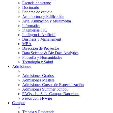
Escuela de verano
Doctorado
Por área de estudio
Arquitectura y Edificación
Arte, Animación y Multimedia
Informática
Ingenierías TIC
Inteligencia Artificial
Business y Management
MBA
Dirección de Proyectos
Data Science & Big Data Analytics
Filosofía y Humanidades
Tecnología y Salud
Admisiones
Admisiones Grados
Admisiones Másters
Admisiones Cursos de Especialización
Admisiones Summer School
FAQs - La Salle Campus Barcelona
Pagos con Flywire
Campus
Trabaja y Emprende