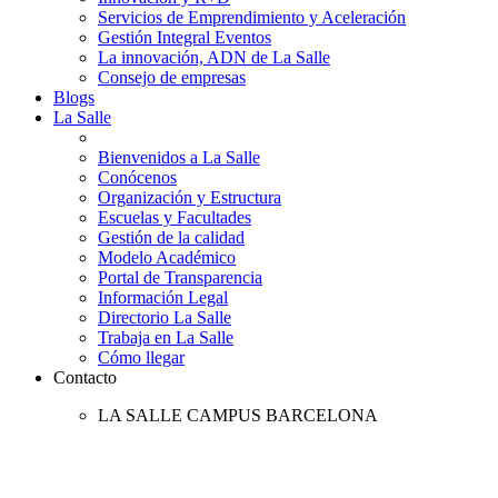
Servicios de Emprendimiento y Aceleración
Gestión Integral Eventos
La innovación, ADN de La Salle
Consejo de empresas
Blogs
La Salle
Bienvenidos a La Salle
Conócenos
Organización y Estructura
Escuelas y Facultades
Gestión de la calidad
Modelo Académico
Portal de Transparencia
Información Legal
Directorio La Salle
Trabaja en La Salle
Cómo llegar
Contacto
LA SALLE CAMPUS BARCELONA