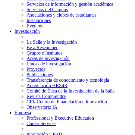
Servicios de información y gestión académica
Servicios del Campus
Asociaciones y clubes de estudiantes
Instalaciones
Eventos
Investigación
La Salle y la Investigación
Be a Researcher
Grupos e Institutos
Áreas de investigación
Líneas de investigación
Proyectos
Publicaciones
Transferencia de conocimiento y tecnología
Acreditación HRS4R
Comité de Ética de la Investigación de la Salle
Revista Comprendre
CFI- Centro de Financiación e Innovación
Observatorio IA
Empresa
Professional y Executive Education
Career Services
Innovación y R+D