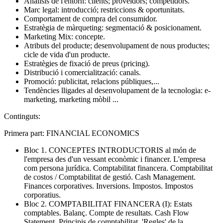
Anàlisis de l'entorn: clients; proveïdors; competidors.
Marc legal: introducció; restriccions & oportunitats.
Comportament de compra del consumidor.
Estratègia de màrqueting: segmentació & posicionament.
Marketing Mix: concepte.
Atributs del producte; desenvolupament de nous productes;
cicle de vida d'un producte.
Estratègies de fixació de preus (pricing).
Distribució i comercialització: canals.
Promoció: publicitat, relacions públiques,...
Tendències lligades al desenvolupament de la tecnologia: e-
marketing, marketing mòbil ...
Continguts:
Primera part: FINANCIAL ECONOMICS
Bloc 1. CONCEPTES INTRODUCTORIS al món de
l'empresa des d'un vessant econòmic i financer. L'empresa
com persona jurídica. Comptabilitat financera. Comptabilitat
de costos / Comptabilitat de gestió. Cash Management.
Finances corporatives. Inversions. Impostos. Impostos
corporatius.
Bloc 2. COMPTABILITAT FINANCERA (I): Estats
comptables. Balanç. Compte de resultats. Cash Flow
Statement. Principis de comptabilitat. 'Regles' de la