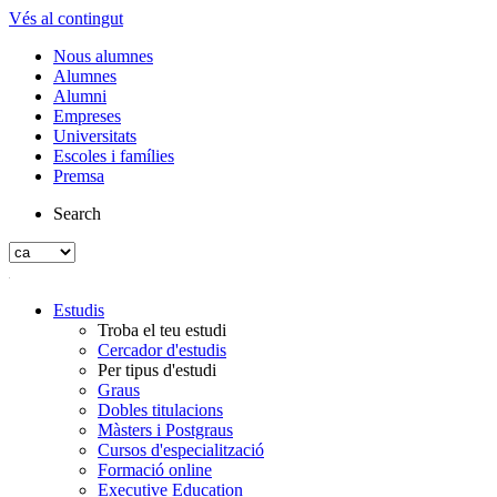
Vés al contingut
Nous alumnes
Alumnes
Alumni
Empreses
Universitats
Escoles i famílies
Premsa
Search
Estudis
Troba el teu estudi
Cercador d'estudis
Per tipus d'estudi
Graus
Dobles titulacions
Màsters i Postgraus
Cursos d'especialització
Formació online
Executive Education