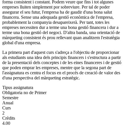
forma consistent i constant. Podem veure que fins i tot algunes
empreses lluiten simplement por sobreviure. Per tal de poder
assegurar el seu futur, l'empresa ha de gaudir d'una bona salut
financera. Sense una adequada gestió econòmica de l'empresa,
probablement la companyia desapareixerà. Per tant, totes les
empreses necessiten dur a terme una bona gestió financera i dur a
terme una bona gestió del negoci. D'altra banda, una orientació de
màrqueting consistent és prou rellevant quan analitzem l'estratègia
global d'una empresa.
La primera part d'aquest curs s'adreça a l'objectiu de proporcionar
als estudiants una idea dels principis financers i s'estructura a partir
de la presentació dels conceptes i de les eines financeres i de gestió
que poden emprar les empreses, mentre que la segona part de
l'assignatura es centra el focus en el procés de creació de valor des
d'una perspectiva del màrqueting estratègic.
Tipus assignatura
Obligatoria no de Primer
Semestre
Anual
Curs
2
Crèdits
4.00