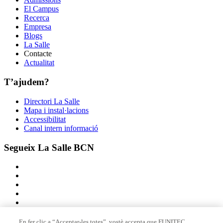
El Campus
Recerca
Empresa
Blogs
La Salle
Contacte
Actualitat
T’ajudem?
Directori La Salle
Mapa i instal·lacions
Accessibilitat
Canal intern informació
Segueix La Salle BCN
En fer clic a “Acceptar-les totes”, vostè accepta que FUNITEC