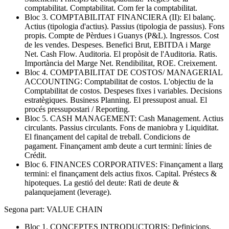
comptabilitat. Comptabilitat. Com fer la comptabilitat.
Bloc 3. COMPTABILITAT FINANCIERA (II): El balanç.
Actius (tipologia d'actius). Passius (tipologia de passius). Fons
propis. Compte de Pèrdues i Guanys (P&L). Ingressos. Cost
de les vendes. Despeses. Benefici Brut, EBITDA i Marge
Net. Cash Flow. Auditoria. El propòsit de l'Auditoria. Ratis.
Importància del Marge Net. Rendibilitat, ROE. Creixement.
Bloc 4. COMPTABILITAT DE COSTOS/ MANAGERIAL
ACCOUNTING: Comptabilitat de costos. L'objectiu de la
Comptabilitat de costos. Despeses fixes i variables. Decisions
estratègiques. Business Planning. El pressupost anual. El
procés pressupostari / Reporting.
Bloc 5. CASH MANAGEMENT: Cash Management. Actius
circulants. Passius circulants. Fons de maniobra y Liquiditat.
El finançament del capital de treball. Condicions de
pagament. Finançament amb deute a curt termini: línies de
Crédit.
Bloc 6. FINANCES CORPORATIVES: Finançament a llarg
termini: el finançament dels actius fixos. Capital. Préstecs &
hipoteques. La gestió del deute: Rati de deute &
palanquejament (leverage).
Segona part: VALUE CHAIN
Bloc 1. CONCEPTES INTRODUCTORIS: Definicions.