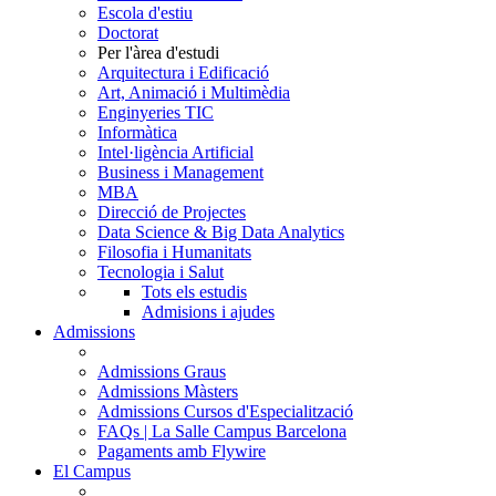
Escola d'estiu
Doctorat
Per l'àrea d'estudi
Arquitectura i Edificació
Art, Animació i Multimèdia
Enginyeries TIC
Informàtica
Intel·ligència Artificial
Business i Management
MBA
Direcció de Projectes
Data Science & Big Data Analytics
Filosofia i Humanitats
Tecnologia i Salut
Tots els estudis
Admisions i ajudes
Admissions
Admissions Graus
Admissions Màsters
Admissions Cursos d'Especialització
FAQs | La Salle Campus Barcelona
Pagaments amb Flywire
El Campus