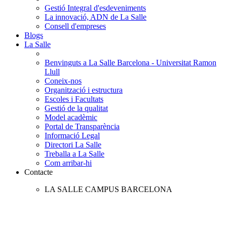
Gestió Integral d'esdeveniments
La innovació, ADN de La Salle
Consell d'empreses
Blogs
La Salle
Benvinguts a La Salle Barcelona - Universitat Ramon
Llull
Coneix-nos
Organització i estructura
Escoles i Facultats
Gestió de la qualitat
Model acadèmic
Portal de Transparència
Informació Legal
Directori La Salle
Treballa a La Salle
Com arribar-hi
Contacte
LA SALLE CAMPUS BARCELONA