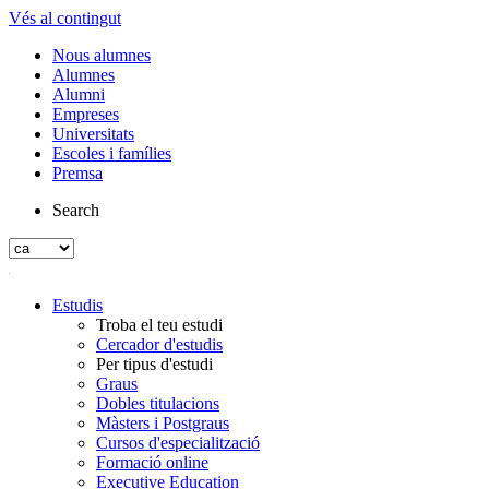
Vés al contingut
Nous alumnes
Alumnes
Alumni
Empreses
Universitats
Escoles i famílies
Premsa
Search
Estudis
Troba el teu estudi
Cercador d'estudis
Per tipus d'estudi
Graus
Dobles titulacions
Màsters i Postgraus
Cursos d'especialització
Formació online
Executive Education