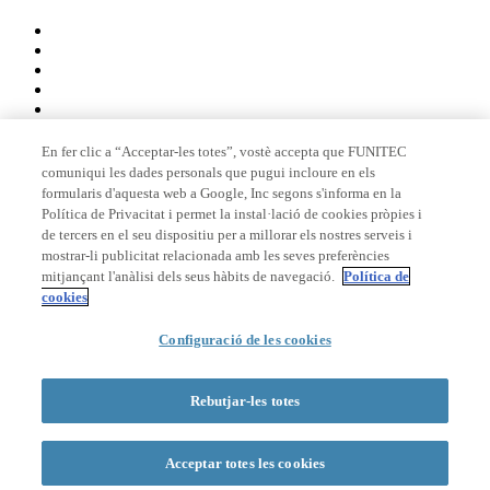
En fer clic a “Acceptar-les totes”, vostè accepta que FUNITEC
comuniqui les dades personals que pugui incloure en els
Membre de
formularis d'aquesta web a Google, Inc segons s'informa en la
Política de Privacitat i permet la instal·lació de cookies pròpies i
de tercers en el seu dispositiu per a millorar els nostres serveis i
mostrar-li publicitat relacionada amb les seves preferències
Acreditacions
mitjançant l'anàlisi dels seus hàbits de navegació.
Política de
cookies
© 2026 La Salle Campus Barcelona - URL |
Avís legal
|
Política de
Configuració de les cookies
privacitat
|
Política de cookies
Formulari de cerca
Rebutjar-les totes
Acceptar totes les cookies