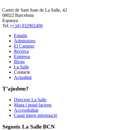
Carrer de Sant Joan de La Salle, 42
08022 Barcelona
Espanya
Tel.
(+34) 932902400
Estudis
Admissions
El Campus
Recerca
Empresa
Blogs
La Salle
Contacte
Actualitat
T’ajudem?
Directori La Salle
Mapa i instal·lacions
Accessibilitat
Canal intern informació
Segueix La Salle BCN