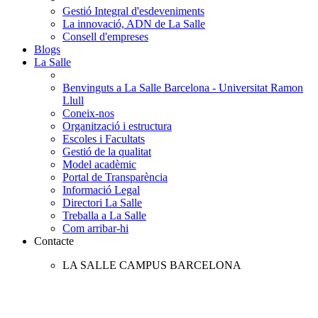
Gestió Integral d'esdeveniments
La innovació, ADN de La Salle
Consell d'empreses
Blogs
La Salle
Benvinguts a La Salle Barcelona - Universitat Ramon
Llull
Coneix-nos
Organització i estructura
Escoles i Facultats
Gestió de la qualitat
Model acadèmic
Portal de Transparència
Informació Legal
Directori La Salle
Treballa a La Salle
Com arribar-hi
Contacte
LA SALLE CAMPUS BARCELONA