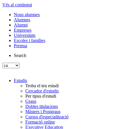
Vés al contingut
Nous alumnes
Alumnes
Alumni
Empreses
Universitats
Escoles i famílies
Premsa
Search
Estudis
Troba el teu estudi
Cercador d'estudis
Per tipus d'estudi
Graus
Dobles titulacions
Màsters i Postgraus
Cursos d'especialització
Formació online
Executive Education