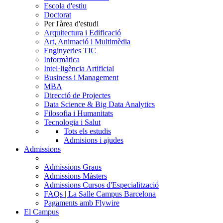
Escola d'estiu
Doctorat
Per l'àrea d'estudi
Arquitectura i Edificació
Art, Animació i Multimèdia
Enginyeries TIC
Informàtica
Intel·ligència Artificial
Business i Management
MBA
Direcció de Projectes
Data Science & Big Data Analytics
Filosofia i Humanitats
Tecnologia i Salut
Tots els estudis
Admisions i ajudes
Admissions
Admissions Graus
Admissions Màsters
Admissions Cursos d'Especialització
FAQs | La Salle Campus Barcelona
Pagaments amb Flywire
El Campus