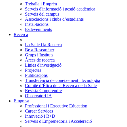
Treballa i Emprèn
Serveis d'informació i gestió acadèmica
Serveis del campus
Associacions i clubs d’estudiants
Instal·lacions
Esdeveniments
Recerca
La Salle i la Recerca
Be a Researcher
Grups i Instituts
Àrees de recerca
Linies d'investigació
Projectes
Publicacions
Transferència de coneixement i tecnologia
Comitè d’Ètica de la Recerca de la Salle
Revista Comprendre
Observatori IA
Empresa
Professional i Executive Education
Career Services
Innovació i R+D
Serveis d'Emprenedoria i Acceleració