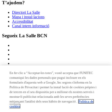
T’ajudem?
Directori La Salle
Mapa i instal·lacions
Accessibilitat
Canal intern informació
Segueix La Salle BCN
En fer clic a “Acceptar-les totes”, vostè accepta que FUNITEC
comuniqui les dades personals que pugui incloure en els
Membre de
formularis d'aquesta web a Google, Inc segons s'informa en la
Política de Privacitat i permet la instal·lació de cookies pròpies i
de tercers en el seu dispositiu per a millorar els nostres serveis i
mostrar-li publicitat relacionada amb les seves preferències
Acreditacions
mitjançant l'anàlisi dels seus hàbits de navegació.
Política de
cookies