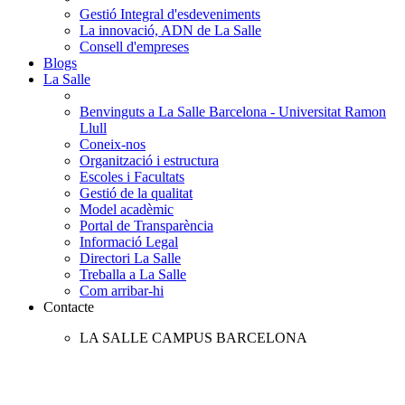
Gestió Integral d'esdeveniments
La innovació, ADN de La Salle
Consell d'empreses
Blogs
La Salle
Benvinguts a La Salle Barcelona - Universitat Ramon
Llull
Coneix-nos
Organització i estructura
Escoles i Facultats
Gestió de la qualitat
Model acadèmic
Portal de Transparència
Informació Legal
Directori La Salle
Treballa a La Salle
Com arribar-hi
Contacte
LA SALLE CAMPUS BARCELONA