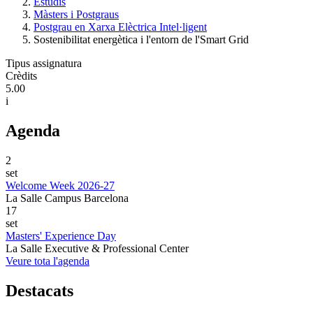
Estudis
Màsters i Postgraus
Postgrau en Xarxa Elèctrica Intel·ligent
Sostenibilitat energètica i l'entorn de l'Smart Grid
Tipus assignatura
Crèdits
5.00
i
Agenda
2
set
Welcome Week 2026-27
La Salle Campus Barcelona
17
set
Masters' Experience Day
La Salle Executive & Professional Center
Veure tota l'agenda
Destacats