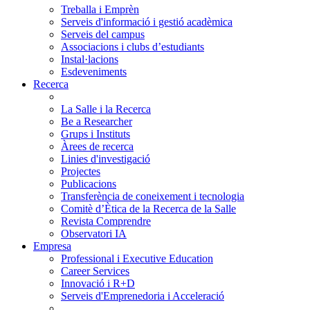
Treballa i Emprèn
Serveis d'informació i gestió acadèmica
Serveis del campus
Associacions i clubs d’estudiants
Instal·lacions
Esdeveniments
Recerca
La Salle i la Recerca
Be a Researcher
Grups i Instituts
Àrees de recerca
Linies d'investigació
Projectes
Publicacions
Transferència de coneixement i tecnologia
Comitè d’Ètica de la Recerca de la Salle
Revista Comprendre
Observatori IA
Empresa
Professional i Executive Education
Career Services
Innovació i R+D
Serveis d'Emprenedoria i Acceleració