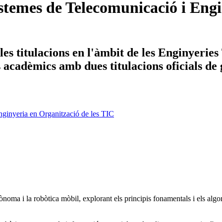
temes de Telecomunicació i Engi
es titulacions en l'àmbit de les Enginyerie
ys acadèmics amb dues titulacions oficials de
ginyeria en Organització de les TIC
tònoma i la robòtica mòbil, explorant els principis fonamentals i els a