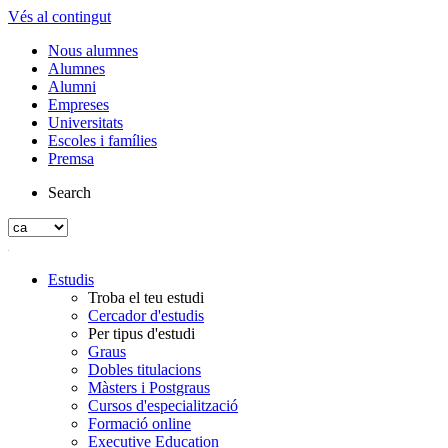
Vés al contingut
Nous alumnes
Alumnes
Alumni
Empreses
Universitats
Escoles i famílies
Premsa
Search
Estudis
Troba el teu estudi
Cercador d'estudis
Per tipus d'estudi
Graus
Dobles titulacions
Màsters i Postgraus
Cursos d'especialització
Formació online
Executive Education