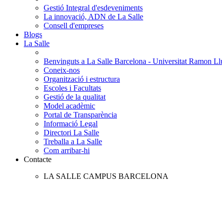
Gestió Integral d'esdeveniments
La innovació, ADN de La Salle
Consell d'empreses
Blogs
La Salle
Benvinguts a La Salle Barcelona - Universitat Ramon Llu
Coneix-nos
Organització i estructura
Escoles i Facultats
Gestió de la qualitat
Model acadèmic
Portal de Transparència
Informació Legal
Directori La Salle
Treballa a La Salle
Com arribar-hi
Contacte
LA SALLE CAMPUS BARCELONA