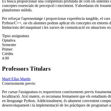
Es busca proporcionar una comprensió profunda de com els sistemes robòti
conceptes essencials de percepció i moviment. S'abordaran els fonamen
plataformes mòbils.
Per reforçar l'aprenentatge i proporcionar experiència tangible, el cu
Python/C++, on els alumnes podran aplicar els conceptes en entorns de 
limitacions del maquinari i les xarxes de comunicació en situacions rea
Tipus assignatura
Optativa
Semestre
Primer
Crèdits
4.00
Professors Titulars
Martí Elías Martín
Coneixements previs:
Per cursar l'assignatura es requereixen coneixements previs fonamentals
localització. Així mateix, es recomana fermament que els estudiants d
en llenguatge Python. Addicionalment, és altament convenient compta
desenvolupament i la implementació de les pràctiques de programari a