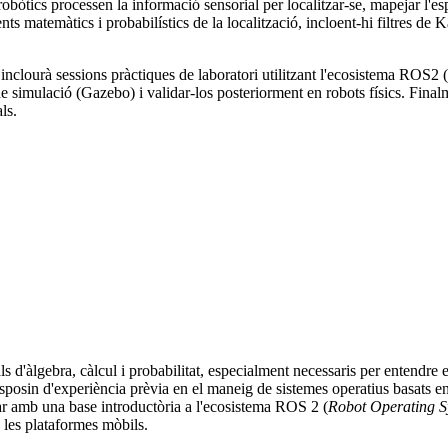
cs processen la informació sensorial per localitzar-se, mapejar l'espai i
ts matemàtics i probabilístics de la localització, incloent-hi filtres 
rs inclourà sessions pràctiques de laboratori utilitzant l'ecosistema R
simulació (Gazebo) i validar-los posteriorment en robots físics. Finalme
ls.
 d'àlgebra, càlcul i probabilitat, especialment necessaris per entendre e
isposin d'experiència prèvia en el maneig de sistemes operatius basats 
r amb una base introductòria a l'ecosistema ROS 2 (
Robot Operating S
 les plataformes mòbils.