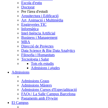
Escola d'estiu
Doctorat
Per l'àrea d'estudi
Arquitectura i Edificació
Art, Animació i Multimèdia
Enginyeries TIC
Informàtica
Intel·ligència Artificial
Business i Management
MBA
Direcció de Projectes
Data Science & Big Data Analytics
Filosofia i Humanitats
Tecnologia i Salut
Tots els estudis
Admisions i ajudes
Admissions
Admissions Graus
Admissions Màsters
Admissions Cursos d'Especialització
FAQs | La Salle Campus Barcelona
Pagaments amb Flywire
El Campus