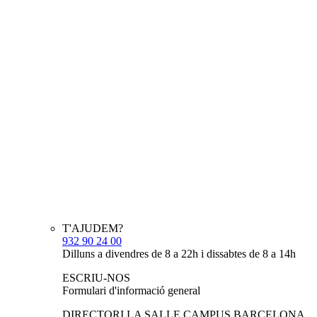
T'AJUDEM?
932 90 24 00
Dilluns a divendres de 8 a 22h i dissabtes de 8 a 14h
ESCRIU-NOS
Formulari d'informació general
DIRECTORI LA SALLE CAMPUS BARCELONA