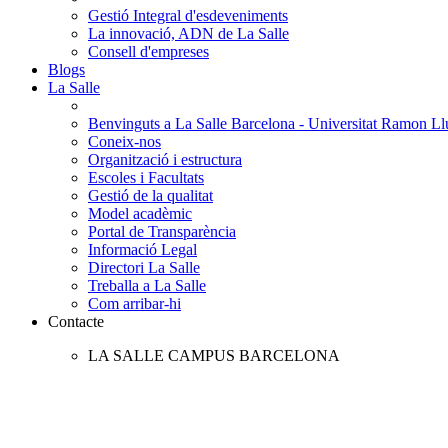
Gestió Integral d'esdeveniments
La innovació, ADN de La Salle
Consell d'empreses
Blogs
La Salle
Benvinguts a La Salle Barcelona - Universitat Ramon Llu
Coneix-nos
Organització i estructura
Escoles i Facultats
Gestió de la qualitat
Model acadèmic
Portal de Transparència
Informació Legal
Directori La Salle
Treballa a La Salle
Com arribar-hi
Contacte
LA SALLE CAMPUS BARCELONA