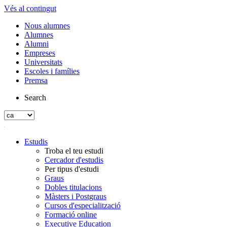
Vés al contingut
Nous alumnes
Alumnes
Alumni
Empreses
Universitats
Escoles i famílies
Premsa
Search
Estudis
Troba el teu estudi
Cercador d'estudis
Per tipus d'estudi
Graus
Dobles titulacions
Màsters i Postgraus
Cursos d'especialització
Formació online
Executive Education