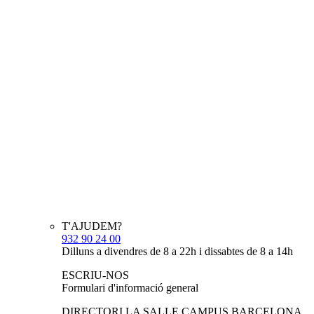
T'AJUDEM?
932 90 24 00
Dilluns a divendres de 8 a 22h i dissabtes de 8 a 14h
ESCRIU-NOS
Formulari d'informació general
DIRECTORI LA SALLE CAMPUS BARCELONA