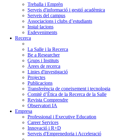
Treballa i Emprèn
Serveis d'informació i gestió acadèmica
Serveis del campus
Associacions i clubs d’estudiants
Instal·lacions
Esdeveniments
Recerca
La Salle i la Recerca
Be a Researcher
Grups i Instituts
Àrees de recerca
Linies d'investigació
Projectes
Publicacions
Transferència de coneixement i tecnologia
Comitè d’Ètica de la Recerca de la Salle
Revista Comprendre
Observatori IA
Empresa
Professional i Executive Education
Career Services
Innovació i R+D
Serveis d'Emprenedoria i Acceleració