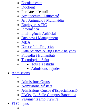
Escola d'estiu
Doctorat
Per l'àrea d'estudi
Arquitectura i Edificació
Art, Animació i Multimèdia
Enginyeries TIC
Informàtica
Intel·ligència Artificial
Business i Management
MBA
Direcció de Projectes
Data Science & Big Data Analytics
Filosofia i Humanitats
Tecnologia i Salut
Tots els estudis
Admisions i ajudes
Admissions
Admissions Graus
Admissions Màsters
Admissions Cursos d'Especialització
FAQs | La Salle Campus Barcelona
Pagaments amb Flywire
El Campus