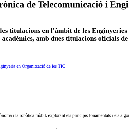
ònica de Telecomunicació i Engin
es titulacions en l'àmbit de les Enginyerie
ys acadèmics, amb dues titulacions oficials d
ginyeria en Organització de les TIC
tònoma i la robòtica mòbil, explorant els principis fonamentals i els a