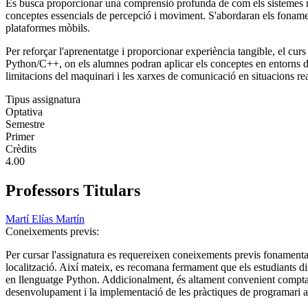
Es busca proporcionar una comprensió profunda de com els sistemes robòti
conceptes essencials de percepció i moviment. S'abordaran els fonamen
plataformes mòbils.
Per reforçar l'aprenentatge i proporcionar experiència tangible, el cu
Python/C++, on els alumnes podran aplicar els conceptes en entorns de 
limitacions del maquinari i les xarxes de comunicació en situacions rea
Tipus assignatura
Optativa
Semestre
Primer
Crèdits
4.00
Professors Titulars
Martí Elías Martín
Coneixements previs:
Per cursar l'assignatura es requereixen coneixements previs fonamentals
localització. Així mateix, es recomana fermament que els estudiants d
en llenguatge Python. Addicionalment, és altament convenient compta
desenvolupament i la implementació de les pràctiques de programari a