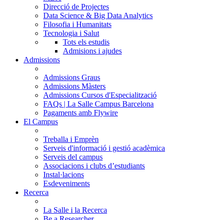
Direcció de Projectes
Data Science & Big Data Analytics
Filosofia i Humanitats
Tecnologia i Salut
Tots els estudis
Admisions i ajudes
Admissions
Admissions Graus
Admissions Màsters
Admissions Cursos d'Especialització
FAQs | La Salle Campus Barcelona
Pagaments amb Flywire
El Campus
Treballa i Emprèn
Serveis d'informació i gestió acadèmica
Serveis del campus
Associacions i clubs d’estudiants
Instal·lacions
Esdeveniments
Recerca
La Salle i la Recerca
Be a Researcher