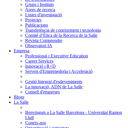
Grups i Instituts
Àrees de recerca
Linies d'investigació
Projectes
Publicacions
Transferència de coneixement i tecnologia
Comitè d’Ètica de la Recerca de la Salle
Revista Comprendre
Observatori IA
Empresa
Professional i Executive Education
Career Services
Innovació i R+D
Serveis d'Emprenedoria i Acceleració
Gestió Integral d'esdeveniments
La innovació, ADN de La Salle
Consell d'empreses
Blogs
La Salle
Benvinguts a La Salle Barcelona - Universitat Ramon
Llull
Coneix-nos
Organització i estructura