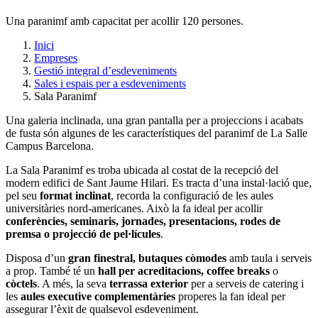
Una paranimf amb capacitat per acollir 120 persones.
Inici
Empreses
Gestió integral d’esdeveniments
Sales i espais per a esdeveniments
Sala Paranimf
Una galeria inclinada, una gran pantalla per a projeccions i acabats
de fusta són algunes de les característiques del paranimf de La Salle
Campus Barcelona.
La Sala Paranimf es troba ubicada al costat de la recepció del
modern edifici de Sant Jaume Hilari. Es tracta d’una instal·lació que,
pel seu
format inclinat
, recorda la configuració de les aules
universitàries nord-americanes. Això la fa ideal per acollir
conferències, seminaris, jornades, presentacions, rodes de
premsa o projecció de pel·lícules
.
Disposa d’un
gran finestral,
butaques còmodes
amb taula i serveis
a prop. També té un
hall per acreditacions, coffee breaks
o
còctels
. A més, la seva
terrassa exterior
per a serveis de catering i
les
aules executive complementàries
properes la fan ideal per
assegurar l’èxit de qualsevol esdeveniment.