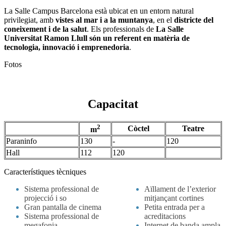
La Salle Campus Barcelona està ubicat en un entorn natural
privilegiat, amb
vistes al mar i a la muntanya
, en el
districte del
coneixement i de la salut
. Els professionals de
La Salle
Universitat Ramon Llull són un referent en matèria de
tecnologia, innovació i emprenedoria
.
Fotos
Capacitat
2
Còctel
Teatre
m
Paraninfo
130
-
120
Hall
112
120
Característiques tècniques
Sistema professional de
Aïllament de l’exterior
projecció i so
mitjançant cortines
Gran pantalla de cinema
Petita entrada per a
Sistema professional de
acreditacions
megafonia
Internet de banda ampla