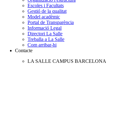
Escoles i Facultats
Gestió de la qualitat
Model acadèmic
Portal de Transparència
Informació Legal
Directori La Salle
Treballa a La Salle
Com arribar-hi
Contacte
LA SALLE CAMPUS BARCELONA