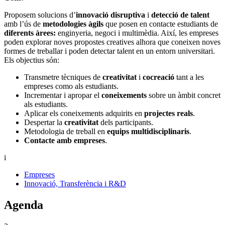
Proposem solucions d’
innovació disruptiva
i
detecció de talent
amb l’ús de
metodologies àgils
que posen en contacte estudiants de
diferents àrees:
enginyeria, negoci i multimèdia. Així, les empreses
poden explorar noves propostes creatives alhora que coneixen noves
formes de treballar i poden detectar talent en un entorn universitari.
Els objectius són:
Transmetre tècniques de
creativitat
i
cocreació
tant a les
empreses como als estudiants.
Incrementar i apropar el
coneixements
sobre un àmbit concret
als estudiants.
Aplicar els coneixements adquirits en
projectes reals
.
Despertar la
creativitat
dels participants.
Metodologia de treball en
equips multidisciplinaris
.
Contacte amb empreses
.
i
Empreses
Innovació, Transferència i R&D
Agenda