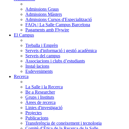
Admissions Graus
Admissions Màsters
Admissions Cursos d'Especialització
FAQs | La Salle Campus Barcelona
Pagaments amb Flywire
El Campus
Treballa i Emprèn
Serveis d'informació i gestió acadèmica
Serveis del campus
Associacions i clubs d’estudiants
Instal·lacions
Esdeveniments
Recerca
La Salle i la Recerca
Be a Researcher
Grups i Instituts
Àrees de recerca
Linies d'investigació
Projectes
Publicacions
Transferència de coneixement i tecnologia
Comitè d’Ètica de la Recerca de la Salle