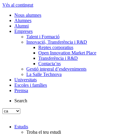
Vés al contingut
Nous alumnes
Alumnes
Alumni
Empreses
Talent i Formació
Innovació, Transferència i R&D
Reptes corporatius
Open Innovation Market Place
Transferència i R&D
Contacta’ns
Gestió integral d’esdeveniments
La Salle Technova
Universitats
Escoles i famílies
Premsa
Search
Estudis
Troba el teu estudi