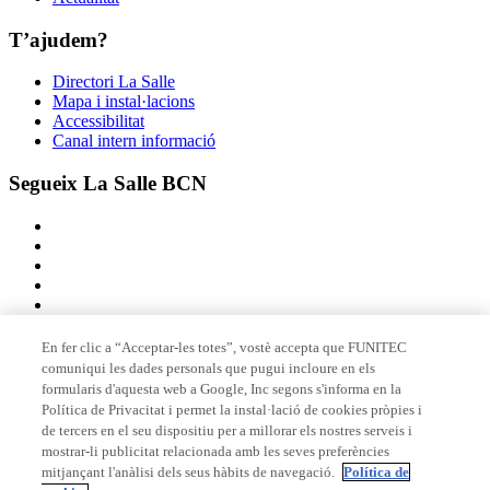
T’ajudem?
Directori La Salle
Mapa i instal·lacions
Accessibilitat
Canal intern informació
Segueix La Salle BCN
En fer clic a “Acceptar-les totes”, vostè accepta que FUNITEC
comuniqui les dades personals que pugui incloure en els
Membre de
formularis d'aquesta web a Google, Inc segons s'informa en la
Política de Privacitat i permet la instal·lació de cookies pròpies i
de tercers en el seu dispositiu per a millorar els nostres serveis i
mostrar-li publicitat relacionada amb les seves preferències
Acreditacions
mitjançant l'anàlisi dels seus hàbits de navegació.
Política de