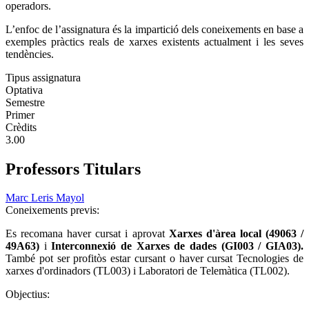
operadors.
L’enfoc de l’assignatura és la impartició dels coneixements en base a
exemples pràctics reals de xarxes existents actualment i les seves
tendències.
Tipus assignatura
Optativa
Semestre
Primer
Crèdits
3.00
Professors Titulars
Marc Leris Mayol
Coneixements previs:
Es recomana haver cursat i aprovat
Xarxes d'àrea local (49063 /
49A63)
i
Interconnexió de Xarxes de dades (GI003 / GIA03).
També pot ser profitòs estar cursant o haver cursat Tecnologies de
xarxes d'ordinadors (TL003) i Laboratori de Telemàtica (TL002).
Objectius: