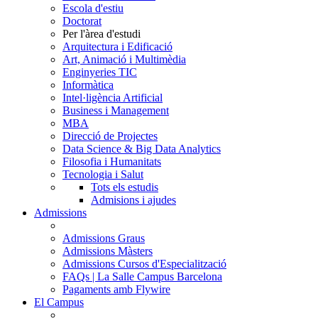
Escola d'estiu
Doctorat
Per l'àrea d'estudi
Arquitectura i Edificació
Art, Animació i Multimèdia
Enginyeries TIC
Informàtica
Intel·ligència Artificial
Business i Management
MBA
Direcció de Projectes
Data Science & Big Data Analytics
Filosofia i Humanitats
Tecnologia i Salut
Tots els estudis
Admisions i ajudes
Admissions
Admissions Graus
Admissions Màsters
Admissions Cursos d'Especialització
FAQs | La Salle Campus Barcelona
Pagaments amb Flywire
El Campus