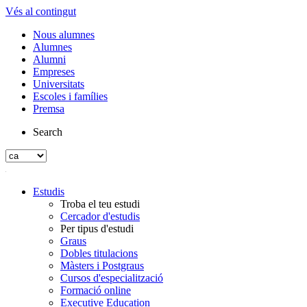
Vés al contingut
Nous alumnes
Alumnes
Alumni
Empreses
Universitats
Escoles i famílies
Premsa
Search
Estudis
Troba el teu estudi
Cercador d'estudis
Per tipus d'estudi
Graus
Dobles titulacions
Màsters i Postgraus
Cursos d'especialització
Formació online
Executive Education