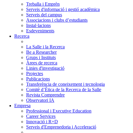
Treballa i Emprèn
Serveis d'informació i gestió acadèmica
Serveis del campus
Associacions i clubs d’estudiants
Instal·lacions
Esdeveniments
Recerca
La Salle i la Recerca
Be a Researcher
Grups i Instituts
Àrees de recerca
Linies d'investigació
Projectes
Publicacions
Transferència de coneixement i tecnologia
Comitè d’Ètica de la Recerca de la Salle
Revista Comprendre
Observatori IA
Empresa
Professional i Executive Education
Career Services
Innovació i R+D
Serveis d'Emprenedoria i Acceleració