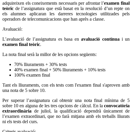
adquireixen els coneixements necessaris per afrontar l’
examen final
teòric
de l’assignatura que està basat en la resolució d’un repte on
els alumnes aplicaran les darreres tecnologies utilitzades pels
operadors de telecomunicacions que han après a classe.
Avaluació:
L’avaluació de l’assignatura es basa en
avaluació contínua
i un
examen final teòric
.
La nota final serà la millor de les opcions següents:
70% lliuraments + 30% tests
40% examen final + 50% lliuraments + 10% tests
100% examen final
Tant els lliuraments, con els tests com l'examen final s'aproven amb
una nota de 5 sobre 10.
Per superar l’assignatura cal obtenir una nota final mínima de 5
sobre 10 en alguna de les tres opcions de càlcul. En la
convocatòria
extraordinària
de juliol, la qualificació dependrà únicament de
l’examen extraordinari, que no farà mitjana amb els treballs lliurats
ni els tests del curs.
Criteris avaluació: