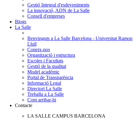
Gestió Integral d'esdeveniments
La innovació, ADN de La Salle
Consell d'empreses
Blogs
La Salle
Benvinguts a La Salle Barcelona - Universitat Ramon
Llull
Coneix-nos
Organització i estructura
Escoles i Facultats
Gestió de la qualitat
Model acadèmic
Portal de Transparència
Informació Legal
Directori La Salle
Treballa a La Salle
Com arribar-hi
Contacte
LA SALLE CAMPUS BARCELONA