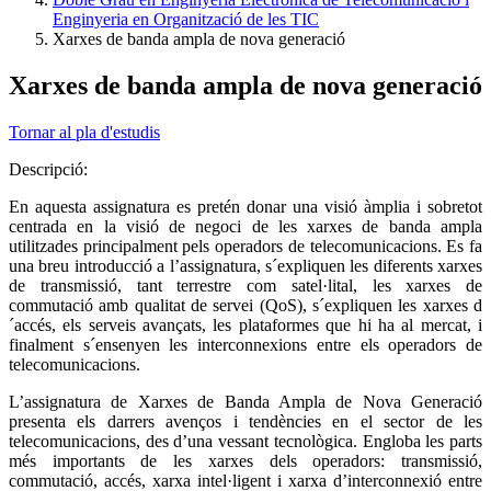
Enginyeria en Organització de les TIC
Xarxes de banda ampla de nova generació
Xarxes de banda ampla de nova generació
Tornar al pla d'estudis
Descripció:
En aquesta assignatura es pretén donar una visió àmplia i sobretot
centrada en la visió de negoci de les xarxes de banda ampla
utilitzades principalment pels operadors de telecomunicacions. Es fa
una breu introducció a l’assignatura, s´expliquen les diferents xarxes
de transmissió, tant terrestre com satel·lital, les xarxes de
commutació amb qualitat de servei (QoS), s´expliquen les xarxes d
´accés, els serveis avançats, les plataformes que hi ha al mercat, i
finalment s´ensenyen les interconnexions entre els operadors de
telecomunicacions.
L’assignatura de Xarxes de Banda Ampla de Nova Generació
presenta els darrers avenços i tendències en el sector de les
telecomunicacions, des d’una vessant tecnològica. Engloba les parts
més importants de les xarxes dels operadors: transmissió,
commutació, accés, xarxa intel·ligent i xarxa d’interconnexió entre