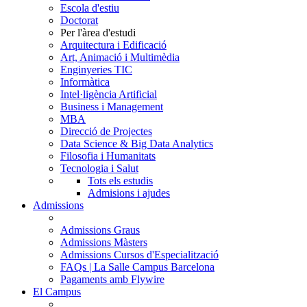
Escola d'estiu
Doctorat
Per l'àrea d'estudi
Arquitectura i Edificació
Art, Animació i Multimèdia
Enginyeries TIC
Informàtica
Intel·ligència Artificial
Business i Management
MBA
Direcció de Projectes
Data Science & Big Data Analytics
Filosofia i Humanitats
Tecnologia i Salut
Tots els estudis
Admisions i ajudes
Admissions
Admissions Graus
Admissions Màsters
Admissions Cursos d'Especialització
FAQs | La Salle Campus Barcelona
Pagaments amb Flywire
El Campus