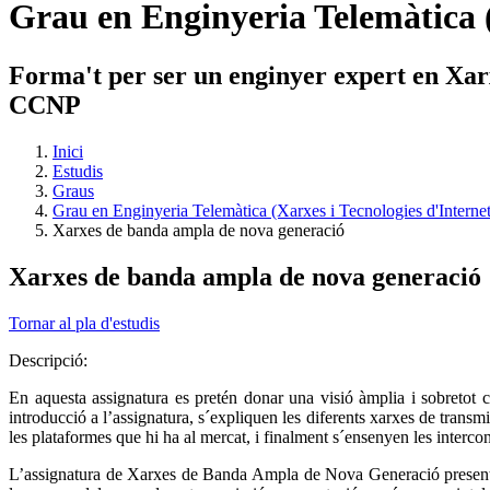
Grau en Enginyeria Telemàtica (
Forma't per ser un enginyer expert en Xarxe
CCNP
Inici
Estudis
Graus
Grau en Enginyeria Telemàtica (Xarxes i Tecnologies d'Internet
Xarxes de banda ampla de nova generació
Xarxes de banda ampla de nova generació
Tornar al pla d'estudis
Descripció:
En aquesta assignatura es pretén donar una visió àmplia i sobretot 
introducció a l’assignatura, s´expliquen les diferents xarxes de transmi
les plataformes que hi ha al mercat, i finalment s´ensenyen les interc
L’assignatura de Xarxes de Banda Ampla de Nova Generació presenta e