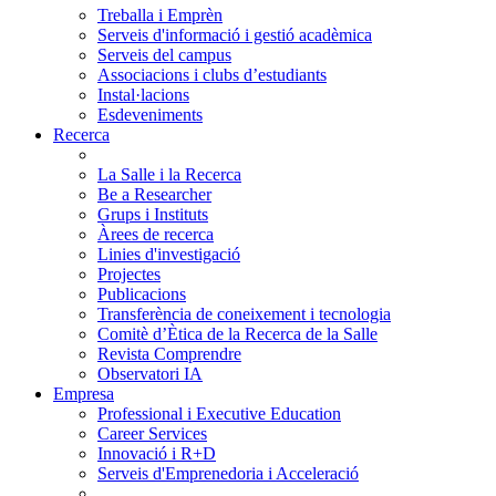
Treballa i Emprèn
Serveis d'informació i gestió acadèmica
Serveis del campus
Associacions i clubs d’estudiants
Instal·lacions
Esdeveniments
Recerca
La Salle i la Recerca
Be a Researcher
Grups i Instituts
Àrees de recerca
Linies d'investigació
Projectes
Publicacions
Transferència de coneixement i tecnologia
Comitè d’Ètica de la Recerca de la Salle
Revista Comprendre
Observatori IA
Empresa
Professional i Executive Education
Career Services
Innovació i R+D
Serveis d'Emprenedoria i Acceleració