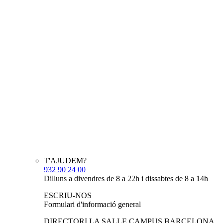
T'AJUDEM?
932 90 24 00
Dilluns a divendres de 8 a 22h i dissabtes de 8 a 14h
ESCRIU-NOS
Formulari d'informació general
DIRECTORI LA SALLE CAMPUS BARCELONA