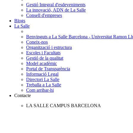
Gestió Integral d'esdeveniments
La innovació, ADN de La Salle
Consell d'empreses
Blogs
La Salle
Benvinguts a La Salle Barcelona - Universitat Ramon Llu
Coneix-nos
Organització i estructura
Escoles i Facultats
Gestió de la qualitat
Model acadèmic
Portal de Transparència
Informació Legal
Directori La Salle
Treballa a La Salle
Com arribar-hi
Contacte
LA SALLE CAMPUS BARCELONA