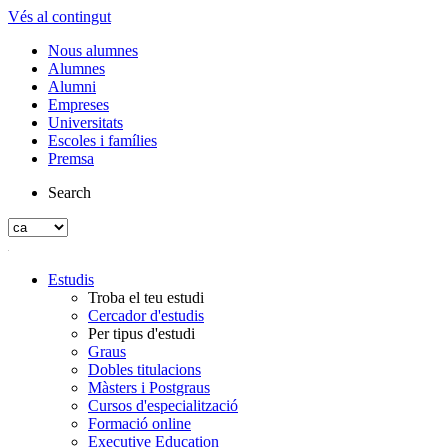
Vés al contingut
Nous alumnes
Alumnes
Alumni
Empreses
Universitats
Escoles i famílies
Premsa
Search
Estudis
Troba el teu estudi
Cercador d'estudis
Per tipus d'estudi
Graus
Dobles titulacions
Màsters i Postgraus
Cursos d'especialització
Formació online
Executive Education