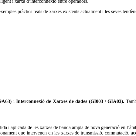
ligent i xarxa d’interconnexió entre operadors.
xemples pràctics reals de xarxes existents actualment i les seves tendèn
49A63)
i
Interconnexió de Xarxes de dades (GI003 / GIA03).
També
sòlida i aplicada de les xarxes de banda ampla de nova generació en l’àm
ncionament que intervenen en les xarxes de transmissió, commutació, accé