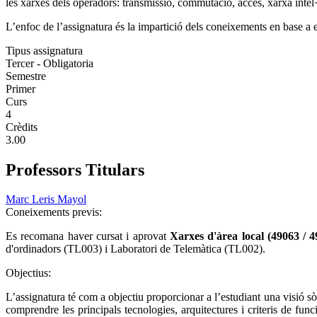
les xarxes dels operadors: transmissió, commutació, accés, xarxa intel·
L’enfoc de l’assignatura és la impartició dels coneixements en base a e
Tipus assignatura
Tercer - Obligatoria
Semestre
Primer
Curs
4
Crèdits
3.00
Professors Titulars
Marc Leris Mayol
Coneixements previs:
Es recomana haver cursat i aprovat
Xarxes d'àrea local (49063 / 
d'ordinadors (TL003) i Laboratori de Telemàtica (TL002).
Objectius:
L’assignatura té com a objectiu proporcionar a l’estudiant una visió 
comprendre les principals tecnologies, arquitectures i criteris de fu