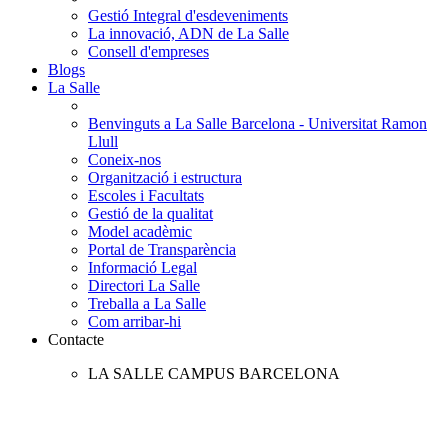
Gestió Integral d'esdeveniments
La innovació, ADN de La Salle
Consell d'empreses
Blogs
La Salle
Benvinguts a La Salle Barcelona - Universitat Ramon
Llull
Coneix-nos
Organització i estructura
Escoles i Facultats
Gestió de la qualitat
Model acadèmic
Portal de Transparència
Informació Legal
Directori La Salle
Treballa a La Salle
Com arribar-hi
Contacte
LA SALLE CAMPUS BARCELONA