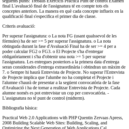
següents punts: Treballs Exercicis Pràctica Punt de control Examen
final L'avaluació final de l'assignatura té en compte tots els
conceptes anteriors. La manera en què cada concepte influeix en la
qualificació final s'especifica el primer dia de classe.
Criteris avaluació:
Per superar l'assignatura: o La nota FG (usant qualssevol de les
fórmules) ha de ser >= 5 per superar l'assignatura. o La nota
obtinguda durant la fase d'Avaluació Final ha de ser >= 4 per a
poder calcular FG2 o FG3. o El Projecte s'ha d'entregar
obligatòriament i s'ha d'obtenir una nota >= 5 per superar
l'assignatura. Les entregues posteriors a la primera data d'entrega
seran considerades d'entrega extraordinària i obtindran un màxim de
7. o Sempre hi haurà Entrevista de Projecte. No superar l'Entrevista
de Projecte implica que l'alumbe no ha completat el Projecte i
l'alumne s'haurà de presentar a la següent convocatòria de la fase
d'Avaluació i ha de tornar a realitzar Entrevista de Projecte. Cada
alumne només es pot entrevistar un cop per convocatòria. -
L'assignatura no té punt de control (midterm).
Bibliografia bàsica:
Practical Web 2.0 Applications with PHP Quentin Zervaas Apress,
2008 Building Scalable Web Sites: Building, Scaling, and
Optimizing the Next Generation of Web Applications Cal