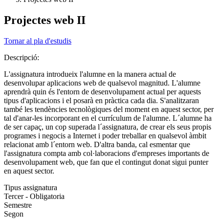
Projectes web II
Tornar al pla d'estudis
Descripció:
L'assignatura introdueix l'alumne en la manera actual de
desenvolupar aplicacions web de qualsevol magnitud. L'alumne
aprendrà quin és l'entorn de desenvolupament actual per aquests
tipus d'aplicacions i el posarà en pràctica cada dia. S'analitzaran
també les tendències tecnològiques del moment en aquest sector, per
tal d'anar-les incorporant en el currículum de l'alumne. L´alumne ha
de ser capaç, un cop superada l´assignatura, de crear els seus propis
programes i negocis a Internet i poder treballar en qualsevol àmbit
relacionat amb l´entorn web. D'altra banda, cal esmentar que
l'assignatura compta amb col·laboracions d'empreses importants de
desenvolupament web, que fan que el contingut donat sigui punter
en aquest sector.
Tipus assignatura
Tercer - Obligatoria
Semestre
Segon