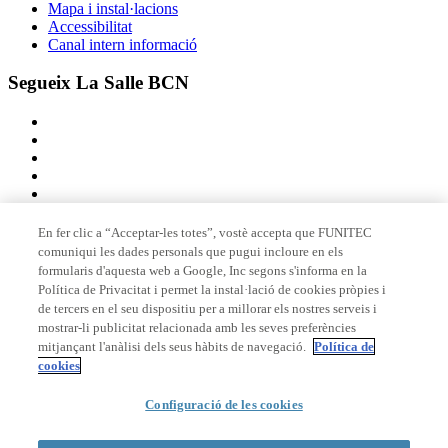
Mapa i instal·lacions
Accessibilitat
Canal intern informació
Segueix La Salle BCN
En fer clic a “Acceptar-les totes”, vostè accepta que FUNITEC
comuniqui les dades personals que pugui incloure en els
Membre de
formularis d'aquesta web a Google, Inc segons s'informa en la
Política de Privacitat i permet la instal·lació de cookies pròpies i
de tercers en el seu dispositiu per a millorar els nostres serveis i
mostrar-li publicitat relacionada amb les seves preferències
Acreditacions
mitjançant l'anàlisi dels seus hàbits de navegació.
Política de
cookies
Configuració de les cookies
© 2026 La Salle Campus Barcelona - URL |
Avís legal
|
Política de
privacitat
|
Política de cookies