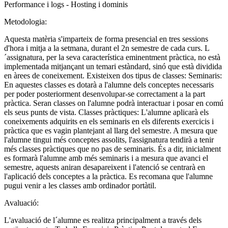
Performance i logs - Hosting i dominis
Metodologia:
Aquesta matèria s'imparteix de forma presencial en tres sessions
d'hora i mitja a la setmana, durant el 2n semestre de cada curs. L
´assignatura, per la seva característica eminentment pràctica, no està
implementada mitjançant un temari estàndard, sinó que està dividida
en àrees de coneixement. Existeixen dos tipus de classes: Seminaris:
En aquestes classes es dotarà a l'alumne dels conceptes necessaris
per poder posteriorment desenvolupar-se correctament a la part
pràctica. Seran classes on l'alumne podrà interactuar i posar en comú
els seus punts de vista. Classes pràctiques: L'alumne aplicarà els
coneixements adquirits en els seminaris en els diferents exercicis i
pràctica que es vagin plantejant al llarg del semestre. A mesura que
l'alumne tingui més conceptes assolits, l'assignatura tendirà a tenir
més classes pràctiques que no pas de seminaris. És a dir, inicialment
es formarà l'alumne amb més seminaris i a mesura que avanci el
semestre, aquests aniran desapareixent i l'atenció se centrarà en
l'aplicació dels conceptes a la pràctica. Es recomana que l'alumne
pugui venir a les classes amb ordinador portàtil.
Avaluació:
L'avaluació de l´alumne es realitza principalment a través dels