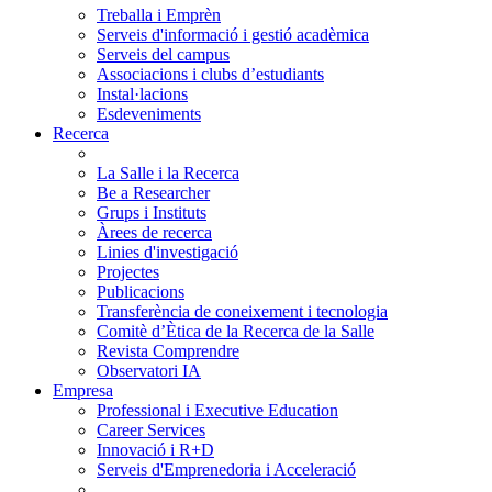
Treballa i Emprèn
Serveis d'informació i gestió acadèmica
Serveis del campus
Associacions i clubs d’estudiants
Instal·lacions
Esdeveniments
Recerca
La Salle i la Recerca
Be a Researcher
Grups i Instituts
Àrees de recerca
Linies d'investigació
Projectes
Publicacions
Transferència de coneixement i tecnologia
Comitè d’Ètica de la Recerca de la Salle
Revista Comprendre
Observatori IA
Empresa
Professional i Executive Education
Career Services
Innovació i R+D
Serveis d'Emprenedoria i Acceleració