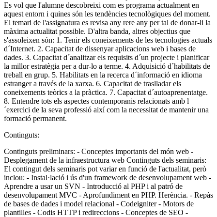
Es vol que l'alumne descobreixi com es programa actualment en
aquest entorn i quines són les tendències tecnològiques del moment.
El temari de l'assignatura es revisa any rere any per tal de donar-li la
màxima actualitat possible. D'altra banda, altres objectius que
s'assoleixen són: 1. Tenir els coneixements de les tecnologies actuals
d´Internet. 2. Capacitat de dissenyar aplicacions web i bases de
dades. 3. Capacitat d´analitzar els requisits d´un projecte i planificar
la millor estratègia per a dur-lo a terme. 4. Adquisició d´habilitats de
treball en grup. 5. Habilitats en la recerca d´informació en idioma
estranger a través de la xarxa. 6. Capacitat de traslladar els
coneixements teòrics a la pràctica. 7. Capacitat d´autoaprenentatge.
8. Entendre tots els aspectes contemporanis relacionats amb l
´exercici de la seva professió així com la necessitat de mantenir una
formació permanent.
Continguts:
Continguts preliminars: - Conceptes importants del món web -
Desplegament de la infraestructura web Continguts dels seminaris:
El contingut dels seminaris pot variar en funció de l'actualitat, però
inclou: - Instal·lació i ús d'un framework de desenvolupament web -
Aprendre a usar un SVN - Introducció al PHP i al patró de
desenvolupament MVC - Aprofundiment en PHP. Herència. - Repàs
de bases de dades i model relacional - Codeigniter - Motors de
plantilles - Codis HTTP i redireccions - Conceptes de SEO -