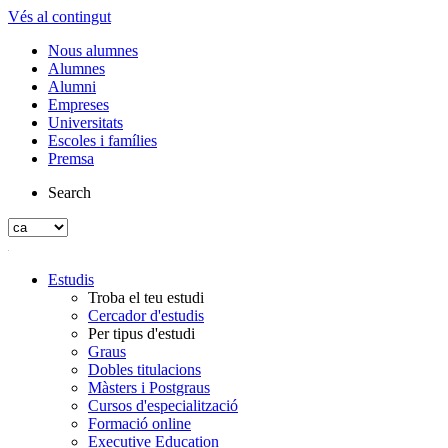
Vés al contingut
Nous alumnes
Alumnes
Alumni
Empreses
Universitats
Escoles i famílies
Premsa
Search
Estudis
Troba el teu estudi
Cercador d'estudis
Per tipus d'estudi
Graus
Dobles titulacions
Màsters i Postgraus
Cursos d'especialització
Formació online
Executive Education