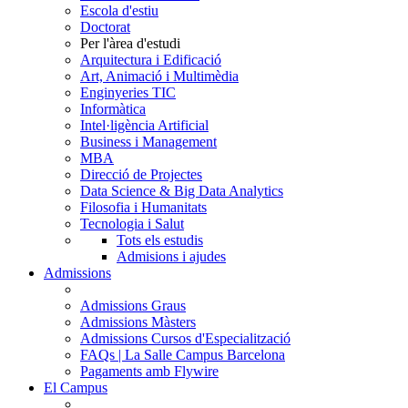
Escola d'estiu
Doctorat
Per l'àrea d'estudi
Arquitectura i Edificació
Art, Animació i Multimèdia
Enginyeries TIC
Informàtica
Intel·ligència Artificial
Business i Management
MBA
Direcció de Projectes
Data Science & Big Data Analytics
Filosofia i Humanitats
Tecnologia i Salut
Tots els estudis
Admisions i ajudes
Admissions
Admissions Graus
Admissions Màsters
Admissions Cursos d'Especialització
FAQs | La Salle Campus Barcelona
Pagaments amb Flywire
El Campus