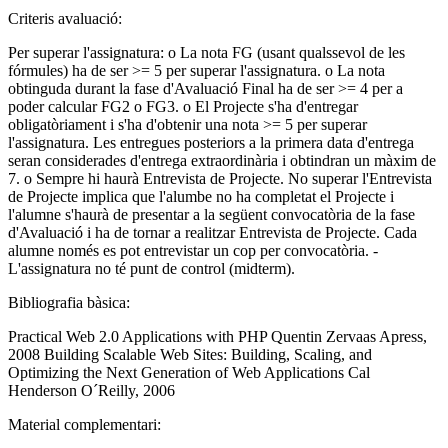
Criteris avaluació:
Per superar l'assignatura: o La nota FG (usant qualssevol de les
fórmules) ha de ser >= 5 per superar l'assignatura. o La nota
obtinguda durant la fase d'Avaluació Final ha de ser >= 4 per a
poder calcular FG2 o FG3. o El Projecte s'ha d'entregar
obligatòriament i s'ha d'obtenir una nota >= 5 per superar
l'assignatura. Les entregues posteriors a la primera data d'entrega
seran considerades d'entrega extraordinària i obtindran un màxim de
7. o Sempre hi haurà Entrevista de Projecte. No superar l'Entrevista
de Projecte implica que l'alumbe no ha completat el Projecte i
l'alumne s'haurà de presentar a la següent convocatòria de la fase
d'Avaluació i ha de tornar a realitzar Entrevista de Projecte. Cada
alumne només es pot entrevistar un cop per convocatòria. -
L'assignatura no té punt de control (midterm).
Bibliografia bàsica:
Practical Web 2.0 Applications with PHP Quentin Zervaas Apress,
2008 Building Scalable Web Sites: Building, Scaling, and
Optimizing the Next Generation of Web Applications Cal
Henderson O´Reilly, 2006
Material complementari: