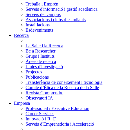
Treballa i Emprèn
Serveis d'informació i gestió acadèmica
Serveis del campus
Associacions i clubs d’estudiants
Instal·lacions
Esdeveniments
Recerca
La Salle i la Recerca
Be a Researcher
Grups i Instituts
Àrees de recerca
Linies d'investigació
Projectes
Publicacions
Transferència de coneixement i tecnologia
Comitè d’Ètica de la Recerca de la Salle
Revista Comprendre
Observatori IA
Empresa
Professional i Executive Education
Career Services
Innovació i R+D
Serveis d'Emprenedoria i Acceleració