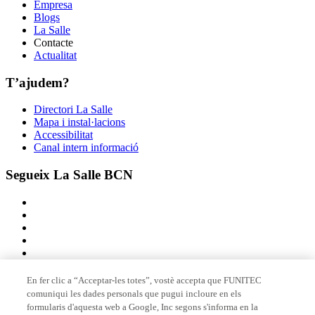
Empresa
Blogs
La Salle
Contacte
Actualitat
T’ajudem?
Directori La Salle
Mapa i instal·lacions
Accessibilitat
Canal intern informació
Segueix La Salle BCN
En fer clic a “Acceptar-les totes”, vostè accepta que FUNITEC
comuniqui les dades personals que pugui incloure en els
Membre de
formularis d'aquesta web a Google, Inc segons s'informa en la