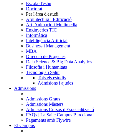
Escola d'estiu
Doctorat
Per l'àrea d'estudi
Arquitectura i Edificació
Art, Animació i Multimèdia
Enginyeries TIC
Informàtica
Intel·ligència Artificial
Business i Management
MBA
Direcció de Projectes
Data Science & Big Data Analytics
Filosofia i Humanitats
Tecnologia i Salut
Tots els estudis
Admisions i ajudes
Admissions
Admissions Graus
Admissions Màsters
Admissions Cursos d'Especialització
FAQs | La Salle Campus Barcelona
Pagaments amb Flywire
El Campus