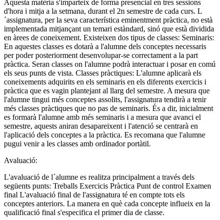
Aquesta matèria s'imparteix de forma presencial en tres sessions
d'hora i mitja a la setmana, durant el 2n semestre de cada curs. L
´assignatura, per la seva característica eminentment pràctica, no està
implementada mitjançant un temari estàndard, sinó que està dividida
en àrees de coneixement. Existeixen dos tipus de classes: Seminaris:
En aquestes classes es dotarà a l'alumne dels conceptes necessaris
per poder posteriorment desenvolupar-se correctament a la part
pràctica. Seran classes on l'alumne podrà interactuar i posar en comú
els seus punts de vista. Classes pràctiques: L'alumne aplicarà els
coneixements adquirits en els seminaris en els diferents exercicis i
pràctica que es vagin plantejant al llarg del semestre. A mesura que
l'alumne tingui més conceptes assolits, l'assignatura tendirà a tenir
més classes pràctiques que no pas de seminaris. És a dir, inicialment
es formarà l'alumne amb més seminaris i a mesura que avanci el
semestre, aquests aniran desapareixent i l'atenció se centrarà en
l'aplicació dels conceptes a la pràctica. Es recomana que l'alumne
pugui venir a les classes amb ordinador portàtil.
Avaluació:
L'avaluació de l´alumne es realitza principalment a través dels
següents punts: Treballs Exercicis Pràctica Punt de control Examen
final L'avaluació final de l'assignatura té en compte tots els
conceptes anteriors. La manera en què cada concepte influeix en la
qualificació final s'especifica el primer dia de classe.