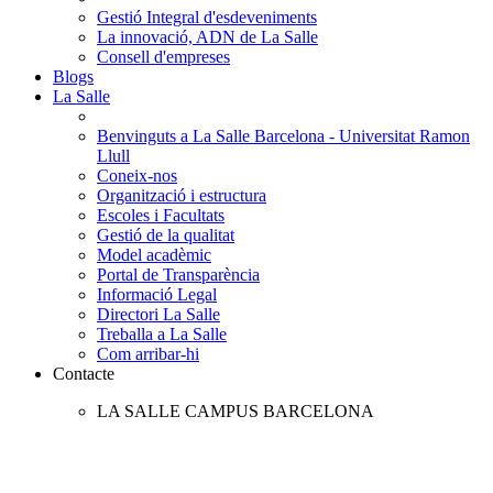
Gestió Integral d'esdeveniments
La innovació, ADN de La Salle
Consell d'empreses
Blogs
La Salle
Benvinguts a La Salle Barcelona - Universitat Ramon
Llull
Coneix-nos
Organització i estructura
Escoles i Facultats
Gestió de la qualitat
Model acadèmic
Portal de Transparència
Informació Legal
Directori La Salle
Treballa a La Salle
Com arribar-hi
Contacte
LA SALLE CAMPUS BARCELONA