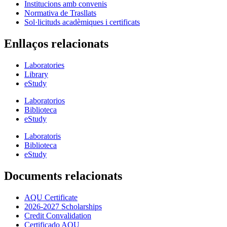
Institucions amb convenis
Normativa de Trasllats
Sol·licituds acadèmiques i certificats
Enllaços relacionats
Laboratories
Library
eStudy
Laboratorios
Biblioteca
eStudy
Laboratoris
Biblioteca
eStudy
Documents relacionats
AQU Certificate
2026-2027 Scholarships
Credit Convalidation
Certificado AQU