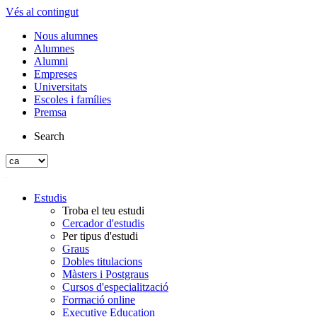
Vés al contingut
Nous alumnes
Alumnes
Alumni
Empreses
Universitats
Escoles i famílies
Premsa
Search
Estudis
Troba el teu estudi
Cercador d'estudis
Per tipus d'estudi
Graus
Dobles titulacions
Màsters i Postgraus
Cursos d'especialització
Formació online
Executive Education