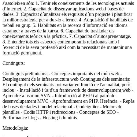
s'assoleixen són: 1. Tenir els coneixements de les tecnologies actuals
d´Internet. 2. Capacitat de dissenyar aplicacions web i bases de
dades. 3. Capacitat d´analitzar els requisits d´un projecte i planificar
la millor estratègia per a dur-lo a terme. 4. Adquisició d´habilitats de
treball en grup. 5. Habilitats en la recerca d´informació en idioma
estranger a través de la xarxa. 6. Capacitat de traslladar els
coneixements teòrics a la pràctica. 7. Capacitat d´autoaprenentatge.
8. Entendre tots els aspectes contemporanis relacionats amb l
´exercici de la seva professió així com la necessitat de mantenir una
formació permanent.
Continguts:
Continguts preliminars: - Conceptes importants del món web -
Desplegament de la infraestructura web Continguts dels seminaris:
El contingut dels seminaris pot variar en funció de l'actualitat, però
inclou: - Instal·lació i ús d'un framework de desenvolupament web -
Aprendre a usar un SVN - Introducció al PHP i al patró de
desenvolupament MVC - Aprofundiment en PHP. Herència. - Repàs
de bases de dades i model relacional - Codeigniter - Motors de
plantilles - Codis HTTP i redireccions - Conceptes de SEO -
Performance i logs - Hosting i dominis
Metodologia: