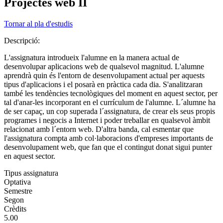
Projectes web II
Tornar al pla d'estudis
Descripció:
L'assignatura introdueix l'alumne en la manera actual de
desenvolupar aplicacions web de qualsevol magnitud. L'alumne
aprendrà quin és l'entorn de desenvolupament actual per aquests
tipus d'aplicacions i el posarà en pràctica cada dia. S'analitzaran
també les tendències tecnològiques del moment en aquest sector, per
tal d'anar-les incorporant en el currículum de l'alumne. L´alumne ha
de ser capaç, un cop superada l´assignatura, de crear els seus propis
programes i negocis a Internet i poder treballar en qualsevol àmbit
relacionat amb l´entorn web. D'altra banda, cal esmentar que
l'assignatura compta amb col·laboracions d'empreses importants de
desenvolupament web, que fan que el contingut donat sigui punter
en aquest sector.
Tipus assignatura
Optativa
Semestre
Segon
Crèdits
5.00