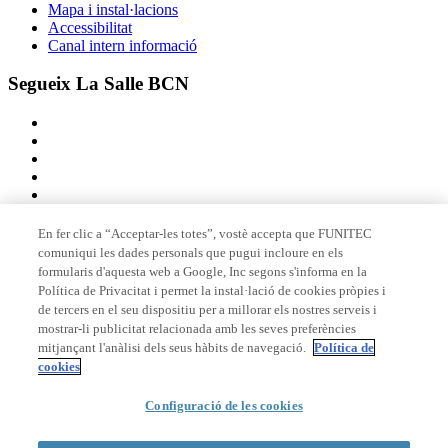
Mapa i instal·lacions
Accessibilitat
Canal intern informació
Segueix La Salle BCN
En fer clic a “Acceptar-les totes”, vostè accepta que FUNITEC
comuniqui les dades personals que pugui incloure en els
Membre de
formularis d'aquesta web a Google, Inc segons s'informa en la
Política de Privacitat i permet la instal·lació de cookies pròpies i
de tercers en el seu dispositiu per a millorar els nostres serveis i
mostrar-li publicitat relacionada amb les seves preferències
Acreditacions
mitjançant l'anàlisi dels seus hàbits de navegació.
Política de
cookies
Configuració de les cookies
© 2026 La Salle Campus Barcelona - URL |
Avís legal
|
Política de
privacitat
|
Política de cookies