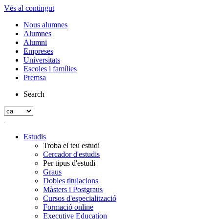
Vés al contingut
Nous alumnes
Alumnes
Alumni
Empreses
Universitats
Escoles i famílies
Premsa
Search
Estudis
Troba el teu estudi
Cercador d'estudis
Per tipus d'estudi
Graus
Dobles titulacions
Màsters i Postgraus
Cursos d'especialització
Formació online
Executive Education