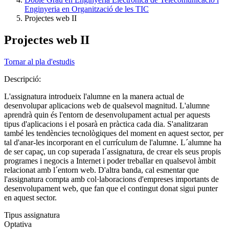
Enginyeria en Organització de les TIC
Projectes web II
Projectes web II
Tornar al pla d'estudis
Descripció:
L'assignatura introdueix l'alumne en la manera actual de
desenvolupar aplicacions web de qualsevol magnitud. L'alumne
aprendrà quin és l'entorn de desenvolupament actual per aquests
tipus d'aplicacions i el posarà en pràctica cada dia. S'analitzaran
també les tendències tecnològiques del moment en aquest sector, per
tal d'anar-les incorporant en el currículum de l'alumne. L´alumne ha
de ser capaç, un cop superada l´assignatura, de crear els seus propis
programes i negocis a Internet i poder treballar en qualsevol àmbit
relacionat amb l´entorn web. D'altra banda, cal esmentar que
l'assignatura compta amb col·laboracions d'empreses importants de
desenvolupament web, que fan que el contingut donat sigui punter
en aquest sector.
Tipus assignatura
Optativa