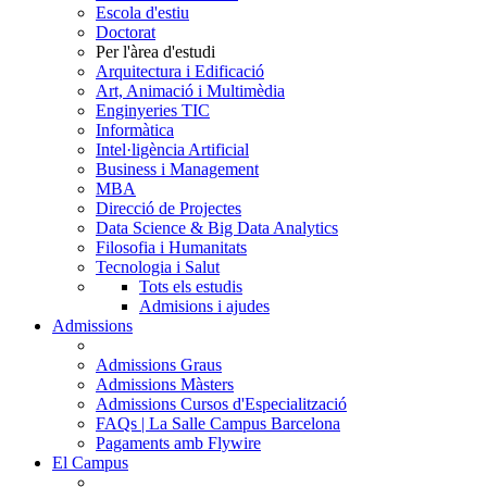
Escola d'estiu
Doctorat
Per l'àrea d'estudi
Arquitectura i Edificació
Art, Animació i Multimèdia
Enginyeries TIC
Informàtica
Intel·ligència Artificial
Business i Management
MBA
Direcció de Projectes
Data Science & Big Data Analytics
Filosofia i Humanitats
Tecnologia i Salut
Tots els estudis
Admisions i ajudes
Admissions
Admissions Graus
Admissions Màsters
Admissions Cursos d'Especialització
FAQs | La Salle Campus Barcelona
Pagaments amb Flywire
El Campus