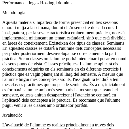
Performance i logs - Hosting i dominis
Metodologia:
Aquesta matèria s'imparteix de forma presencial en tres sessions
d'hora i mitja a la setmana, durant el 2n semestre de cada curs. L
´assignatura, per la seva característica eminentment pràctica, no està
implementada mitjançant un temari estàndard, sinó que està dividida
en àrees de coneixement. Existeixen dos tipus de classes: Seminaris:
En aquestes classes es dotarà a l'alumne dels conceptes necessaris
per poder posteriorment desenvolupar-se correctament a la part
pràctica. Seran classes on l'alumne podrà interactuar i posar en comú
els seus punts de vista. Classes pràctiques: L'alumne aplicarà els
coneixements adquirits en els seminaris en els diferents exercicis i
pràctica que es vagin plantejant al llarg del semestre. A mesura que
l'alumne tingui més conceptes assolits, l'assignatura tendirà a tenir
més classes pràctiques que no pas de seminaris. És a dir, inicialment
es formarà l'alumne amb més seminaris i a mesura que avanci el
semestre, aquests aniran desapareixent i l'atenció se centrarà en
l'aplicació dels conceptes a la pràctica. Es recomana que l'alumne
pugui venir a les classes amb ordinador portàtil.
Avaluació:
L'avaluació de l´alumne es realitza principalment a través dels