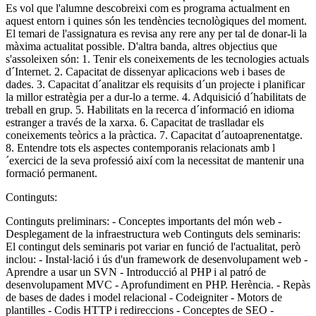
Es vol que l'alumne descobreixi com es programa actualment en
aquest entorn i quines són les tendències tecnològiques del moment.
El temari de l'assignatura es revisa any rere any per tal de donar-li la
màxima actualitat possible. D'altra banda, altres objectius que
s'assoleixen són: 1. Tenir els coneixements de les tecnologies actuals
d´Internet. 2. Capacitat de dissenyar aplicacions web i bases de
dades. 3. Capacitat d´analitzar els requisits d´un projecte i planificar
la millor estratègia per a dur-lo a terme. 4. Adquisició d´habilitats de
treball en grup. 5. Habilitats en la recerca d´informació en idioma
estranger a través de la xarxa. 6. Capacitat de traslladar els
coneixements teòrics a la pràctica. 7. Capacitat d´autoaprenentatge.
8. Entendre tots els aspectes contemporanis relacionats amb l
´exercici de la seva professió així com la necessitat de mantenir una
formació permanent.
Continguts:
Continguts preliminars: - Conceptes importants del món web -
Desplegament de la infraestructura web Continguts dels seminaris:
El contingut dels seminaris pot variar en funció de l'actualitat, però
inclou: - Instal·lació i ús d'un framework de desenvolupament web -
Aprendre a usar un SVN - Introducció al PHP i al patró de
desenvolupament MVC - Aprofundiment en PHP. Herència. - Repàs
de bases de dades i model relacional - Codeigniter - Motors de
plantilles - Codis HTTP i redireccions - Conceptes de SEO -