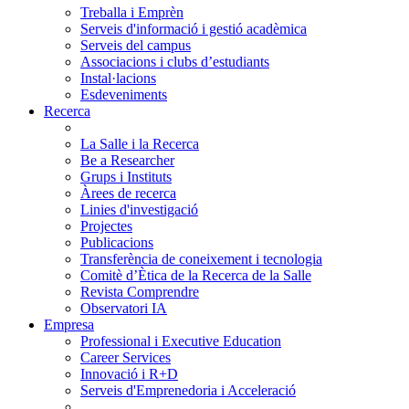
Treballa i Emprèn
Serveis d'informació i gestió acadèmica
Serveis del campus
Associacions i clubs d’estudiants
Instal·lacions
Esdeveniments
Recerca
La Salle i la Recerca
Be a Researcher
Grups i Instituts
Àrees de recerca
Linies d'investigació
Projectes
Publicacions
Transferència de coneixement i tecnologia
Comitè d’Ètica de la Recerca de la Salle
Revista Comprendre
Observatori IA
Empresa
Professional i Executive Education
Career Services
Innovació i R+D
Serveis d'Emprenedoria i Acceleració