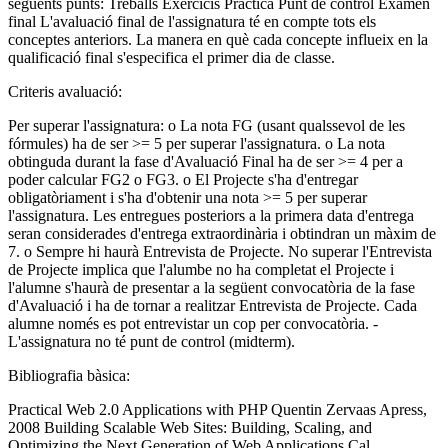
següents punts: Treballs Exercicis Pràctica Punt de control Examen
final L'avaluació final de l'assignatura té en compte tots els
conceptes anteriors. La manera en què cada concepte influeix en la
qualificació final s'especifica el primer dia de classe.
Criteris avaluació:
Per superar l'assignatura: o La nota FG (usant qualssevol de les
fórmules) ha de ser >= 5 per superar l'assignatura. o La nota
obtinguda durant la fase d'Avaluació Final ha de ser >= 4 per a
poder calcular FG2 o FG3. o El Projecte s'ha d'entregar
obligatòriament i s'ha d'obtenir una nota >= 5 per superar
l'assignatura. Les entregues posteriors a la primera data d'entrega
seran considerades d'entrega extraordinària i obtindran un màxim de
7. o Sempre hi haurà Entrevista de Projecte. No superar l'Entrevista
de Projecte implica que l'alumbe no ha completat el Projecte i
l'alumne s'haurà de presentar a la següent convocatòria de la fase
d'Avaluació i ha de tornar a realitzar Entrevista de Projecte. Cada
alumne només es pot entrevistar un cop per convocatòria. -
L'assignatura no té punt de control (midterm).
Bibliografia bàsica:
Practical Web 2.0 Applications with PHP Quentin Zervaas Apress,
2008 Building Scalable Web Sites: Building, Scaling, and
Optimizing the Next Generation of Web Applications Cal