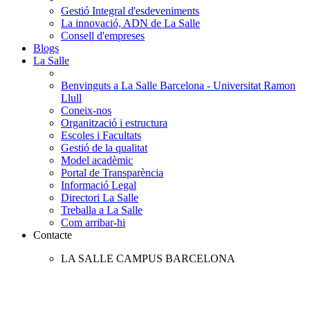
Gestió Integral d'esdeveniments
La innovació, ADN de La Salle
Consell d'empreses
Blogs
La Salle
Benvinguts a La Salle Barcelona - Universitat Ramon
Llull
Coneix-nos
Organització i estructura
Escoles i Facultats
Gestió de la qualitat
Model acadèmic
Portal de Transparència
Informació Legal
Directori La Salle
Treballa a La Salle
Com arribar-hi
Contacte
LA SALLE CAMPUS BARCELONA