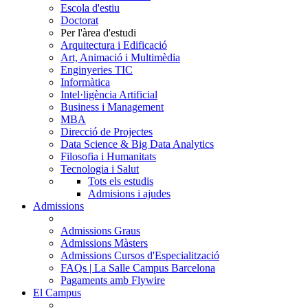
Escola d'estiu
Doctorat
Per l'àrea d'estudi
Arquitectura i Edificació
Art, Animació i Multimèdia
Enginyeries TIC
Informàtica
Intel·ligència Artificial
Business i Management
MBA
Direcció de Projectes
Data Science & Big Data Analytics
Filosofia i Humanitats
Tecnologia i Salut
Tots els estudis
Admisions i ajudes
Admissions
Admissions Graus
Admissions Màsters
Admissions Cursos d'Especialització
FAQs | La Salle Campus Barcelona
Pagaments amb Flywire
El Campus