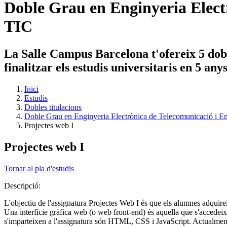
Doble Grau en Enginyeria Electr
TIC
La Salle Campus Barcelona t'ofereix 5 dobl
finalitzar els estudis universitaris en 5 an
Inici
Estudis
Dobles titulacions
Doble Grau en Enginyeria Electrònica de Telecomunicació i En
Projectes web I
Projectes web I
Tornar al pla d'estudis
Descripció:
L'objectiu de l'assignatura Projectes Web I és que els alumnes adquire
Una interfície gràfica web (o web front-end) és aquella que s'accedeix
s'imparteixen a l'assignatura són HTML, CSS i JavaScript. Actualment