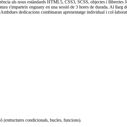
referència als nous estàndards HTML5, CSS3, SCSS, objectes i llibreries J
atura s'imparteix enguany en una sessió de 3 hores de durada. Al llarg d
a. Ambdues dedicacions combinaran aprenentatge individual i col·laborat
 (estructures condicionals, bucles, funcions).