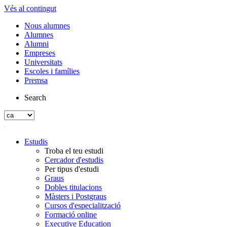
Vés al contingut
Nous alumnes
Alumnes
Alumni
Empreses
Universitats
Escoles i famílies
Premsa
Search
Estudis
Troba el teu estudi
Cercador d'estudis
Per tipus d'estudi
Graus
Dobles titulacions
Màsters i Postgraus
Cursos d'especialització
Formació online
Executive Education