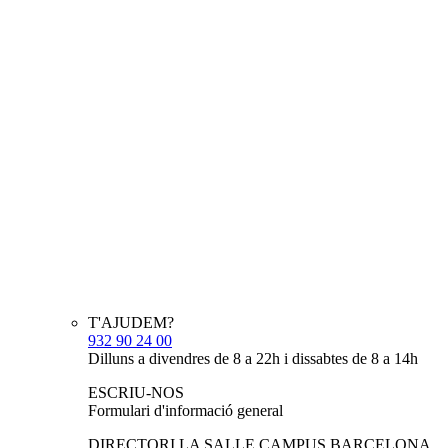
T'AJUDEM?
932 90 24 00
Dilluns a divendres de 8 a 22h i dissabtes de 8 a 14h
ESCRIU-NOS
Formulari d'informació general
DIRECTORI LA SALLE CAMPUS BARCELONA