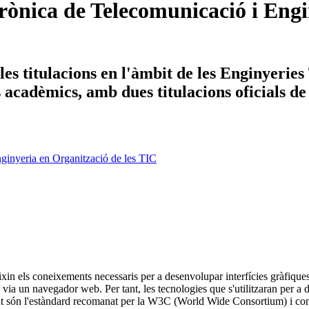
ònica de Telecomunicació i Engin
es titulacions en l'àmbit de les Enginyerie
ys acadèmics, amb dues titulacions oficials d
ginyeria en Organització de les TIC
ixin els coneixements necessaris per a desenvolupar interfícies gràfiqu
 via un navegador web. Per tant, les tecnologies que s'utilitzaran per 
 són l'estàndard recomanat per la W3C (World Wide Consortium) i consi