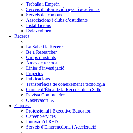
Treballa i Emprèn
Serveis d'informació i gestió acadèmica
Serveis del campus
Associacions i clubs d’estudiants
Instal·lacions
Esdeveniments
Recerca
La Salle i la Recerca
Be a Researcher
Grups i Instituts
Àrees de recerca
Linies d'investigació
Projectes
Publicacions
Transferència de coneixement i tecnologia
Comitè d’Ètica de la Recerca de la Salle
Revista Comprendre
Observatori IA
Empresa
Professional i Executive Education
Career Services
Innovació i R+D
Serveis d'Emprenedoria i Acceleració