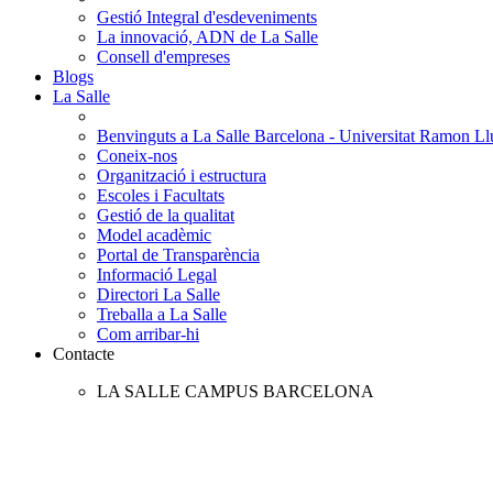
Gestió Integral d'esdeveniments
La innovació, ADN de La Salle
Consell d'empreses
Blogs
La Salle
Benvinguts a La Salle Barcelona - Universitat Ramon Llu
Coneix-nos
Organització i estructura
Escoles i Facultats
Gestió de la qualitat
Model acadèmic
Portal de Transparència
Informació Legal
Directori La Salle
Treballa a La Salle
Com arribar-hi
Contacte
LA SALLE CAMPUS BARCELONA