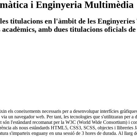
màtica i Enginyeria Multimèdia
es titulacions en l'àmbit de les Enginyerie
ys acadèmics, amb dues titulacions oficials de
ixin els coneixements necessaris per a desenvolupar interfícies gràfiqu
 via un navegador web. Per tant, les tecnologies que s'utilitzaran per 
 són l'estàndard recomanat per la W3C (World Wide Consortium) i consi
referència als nous estàndards HTML5, CSS3, SCSS, objectes i llibreries J
atura s'imparteix enguany en una sessió de 3 hores de durada. Al llarg d