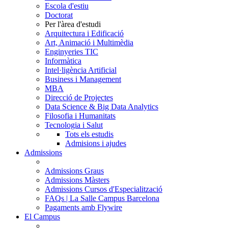
Escola d'estiu
Doctorat
Per l'àrea d'estudi
Arquitectura i Edificació
Art, Animació i Multimèdia
Enginyeries TIC
Informàtica
Intel·ligència Artificial
Business i Management
MBA
Direcció de Projectes
Data Science & Big Data Analytics
Filosofia i Humanitats
Tecnologia i Salut
Tots els estudis
Admisions i ajudes
Admissions
Admissions Graus
Admissions Màsters
Admissions Cursos d'Especialització
FAQs | La Salle Campus Barcelona
Pagaments amb Flywire
El Campus