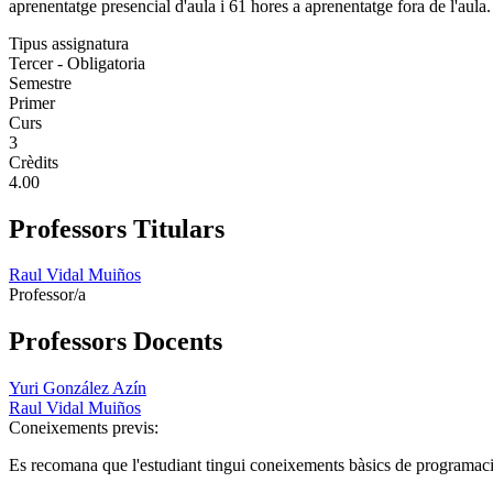
aprenentatge presencial d'aula i 61 hores a aprenentatge fora de l'aul
Tipus assignatura
Tercer - Obligatoria
Semestre
Primer
Curs
3
Crèdits
4.00
Professors Titulars
Raul Vidal Muiños
Professor/a
Professors Docents
Yuri González Azín
Raul Vidal Muiños
Coneixements previs:
Es recomana que l'estudiant tingui coneixements bàsics de programació