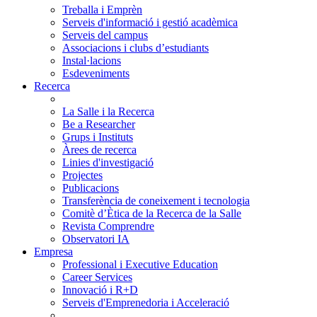
Treballa i Emprèn
Serveis d'informació i gestió acadèmica
Serveis del campus
Associacions i clubs d’estudiants
Instal·lacions
Esdeveniments
Recerca
La Salle i la Recerca
Be a Researcher
Grups i Instituts
Àrees de recerca
Linies d'investigació
Projectes
Publicacions
Transferència de coneixement i tecnologia
Comitè d’Ètica de la Recerca de la Salle
Revista Comprendre
Observatori IA
Empresa
Professional i Executive Education
Career Services
Innovació i R+D
Serveis d'Emprenedoria i Acceleració