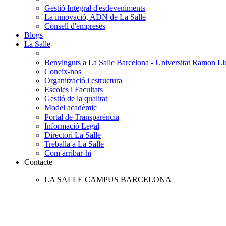
Gestió Integral d'esdeveniments
La innovació, ADN de La Salle
Consell d'empreses
Blogs
La Salle
Benvinguts a La Salle Barcelona - Universitat Ramon Llu
Coneix-nos
Organització i estructura
Escoles i Facultats
Gestió de la qualitat
Model acadèmic
Portal de Transparència
Informació Legal
Directori La Salle
Treballa a La Salle
Com arribar-hi
Contacte
LA SALLE CAMPUS BARCELONA