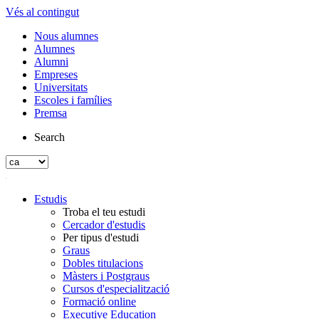
Vés al contingut
Nous alumnes
Alumnes
Alumni
Empreses
Universitats
Escoles i famílies
Premsa
Search
Estudis
Troba el teu estudi
Cercador d'estudis
Per tipus d'estudi
Graus
Dobles titulacions
Màsters i Postgraus
Cursos d'especialització
Formació online
Executive Education