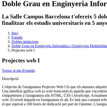
Doble Grau en Enginyeria Infor
La Salle Campus Barcelona t'ofereix 5 dobl
finalitzar els estudis universitaris en 5 an
Inici
Estudis
Dobles titulacions
Doble Grau en Enginyeria Informàtica i Enginyeria Multimèdia
Projectes web I
Projectes web I
Tornar al pla d'estudis
Descripció:
L'objectiu de l'assignatura Projectes Web I és que els alumnes adquire
Una interfície gràfica web (o web front-end) és aquella que s'accedeix
s'imparteixen a l'assignatura són HTML, CSS i JavaScript. Actualment
web. El nivell impartit en l'assignatura és alt. Es farà una constant 
el que equival a 100 hores de dedicació per part de l'alumne. L'assign