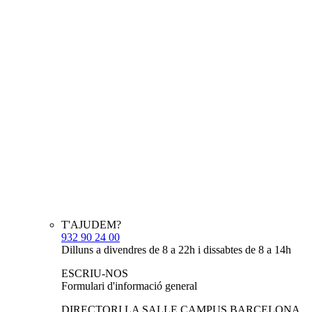
T'AJUDEM?
932 90 24 00
Dilluns a divendres de 8 a 22h i dissabtes de 8 a 14h
ESCRIU-NOS
Formulari d'informació general
DIRECTORI LA SALLE CAMPUS BARCELONA