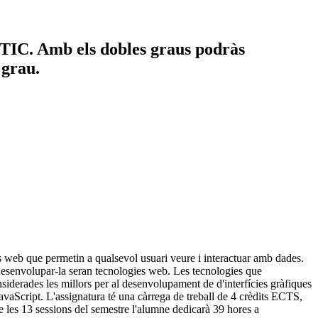
s TIC. Amb els dobles graus podràs
 grau.
es web que permetin a qualsevol usuari veure i interactuar amb dades.
a desenvolupar-la seran tecnologies web. Les tecnologies que
derades les millors per al desenvolupament de d'interfícies gràfiques
avaScript. L'assignatura té una càrrega de treball de 4 crèdits ECTS,
e les 13 sessions del semestre l'alumne dedicarà 39 hores a