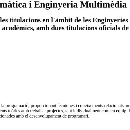
màtica i Enginyeria Multimèdia
es titulacions en l'àmbit de les Enginyerie
ys acadèmics, amb dues titulacions oficials de
la programació, proporcionant tècniques i coneixements relacionats amb
ents teòrics amb treballs i projectes, tant individualment com en equip. L
elacionades amb el desenvolupament de programari.