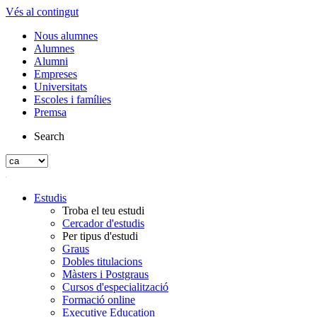
Vés al contingut
Nous alumnes
Alumnes
Alumni
Empreses
Universitats
Escoles i famílies
Premsa
Search
Estudis
Troba el teu estudi
Cercador d'estudis
Per tipus d'estudi
Graus
Dobles titulacions
Màsters i Postgraus
Cursos d'especialització
Formació online
Executive Education