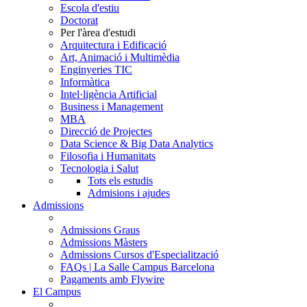
Escola d'estiu
Doctorat
Per l'àrea d'estudi
Arquitectura i Edificació
Art, Animació i Multimèdia
Enginyeries TIC
Informàtica
Intel·ligència Artificial
Business i Management
MBA
Direcció de Projectes
Data Science & Big Data Analytics
Filosofia i Humanitats
Tecnologia i Salut
Tots els estudis
Admisions i ajudes
Admissions
Admissions Graus
Admissions Màsters
Admissions Cursos d'Especialització
FAQs | La Salle Campus Barcelona
Pagaments amb Flywire
El Campus