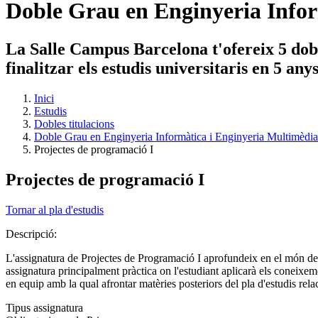
Doble Grau en Enginyeria Infor
La Salle Campus Barcelona t'ofereix 5 dobl
finalitzar els estudis universitaris en 5 an
Inici
Estudis
Dobles titulacions
Doble Grau en Enginyeria Informàtica i Enginyeria Multimèdia
Projectes de programació I
Projectes de programació I
Tornar al pla d'estudis
Descripció:
L'assignatura de Projectes de Programació I aprofundeix en el món de 
assignatura principalment pràctica on l'estudiant aplicarà els coneixem
en equip amb la qual afrontar matèries posteriors del pla d'estudis r
Tipus assignatura