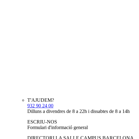
T'AJUDEM?
932 90 24 00
Dilluns a divendres de 8 a 22h i dissabtes de 8 a 14h
ESCRIU-NOS
Formulari d'informació general
DIRECTORI LA SALLE CAMPUS BARCELONA