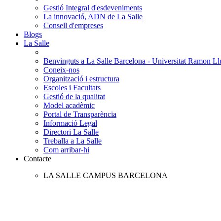
Gestió Integral d'esdeveniments
La innovació, ADN de La Salle
Consell d'empreses
Blogs
La Salle
Benvinguts a La Salle Barcelona - Universitat Ramon Llu
Coneix-nos
Organització i estructura
Escoles i Facultats
Gestió de la qualitat
Model acadèmic
Portal de Transparència
Informació Legal
Directori La Salle
Treballa a La Salle
Com arribar-hi
Contacte
LA SALLE CAMPUS BARCELONA