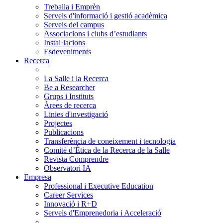
Treballa i Emprèn
Serveis d'informació i gestió acadèmica
Serveis del campus
Associacions i clubs d’estudiants
Instal·lacions
Esdeveniments
Recerca
La Salle i la Recerca
Be a Researcher
Grups i Instituts
Àrees de recerca
Linies d'investigació
Projectes
Publicacions
Transferència de coneixement i tecnologia
Comitè d’Ètica de la Recerca de la Salle
Revista Comprendre
Observatori IA
Empresa
Professional i Executive Education
Career Services
Innovació i R+D
Serveis d'Emprenedoria i Acceleració