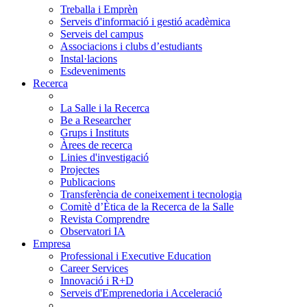
Treballa i Emprèn
Serveis d'informació i gestió acadèmica
Serveis del campus
Associacions i clubs d’estudiants
Instal·lacions
Esdeveniments
Recerca
La Salle i la Recerca
Be a Researcher
Grups i Instituts
Àrees de recerca
Linies d'investigació
Projectes
Publicacions
Transferència de coneixement i tecnologia
Comitè d’Ètica de la Recerca de la Salle
Revista Comprendre
Observatori IA
Empresa
Professional i Executive Education
Career Services
Innovació i R+D
Serveis d'Emprenedoria i Acceleració