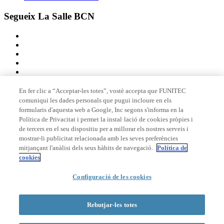
Segueix La Salle BCN
En fer clic a “Acceptar-les totes”, vostè accepta que FUNITEC
comuniqui les dades personals que pugui incloure en els
Membre de
formularis d'aquesta web a Google, Inc segons s'informa en la
Política de Privacitat i permet la instal·lació de cookies pròpies i
de tercers en el seu dispositiu per a millorar els nostres serveis i
mostrar-li publicitat relacionada amb les seves preferències
Acreditacions
mitjançant l'anàlisi dels seus hàbits de navegació.
Política de
cookies
Configuració de les cookies
© 2026 La Salle Campus Barcelona - URL |
Avís legal
|
Política de
privacitat
|
Política de cookies
Rebutjar-les totes
Formulari de cerca