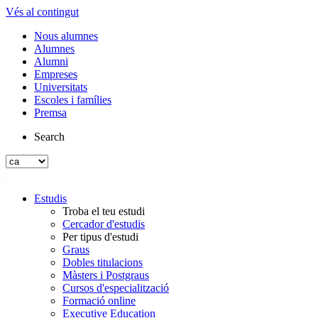
Vés al contingut
Nous alumnes
Alumnes
Alumni
Empreses
Universitats
Escoles i famílies
Premsa
Search
Estudis
Troba el teu estudi
Cercador d'estudis
Per tipus d'estudi
Graus
Dobles titulacions
Màsters i Postgraus
Cursos d'especialització
Formació online
Executive Education