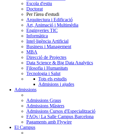
Escola d'estiu
Doctorat
Per l'àrea d'estudi
Arquitectura i Edificació
Art, Animació i Multimèdia
Enginyeries TIC
Informàtica
Intel·ligència Artificial
Business i Management
MBA
Direcció de Projectes
Data Science & Big Data Analytics
Filosofia i Humanitats
Tecnologia i Salut
Tots els estudis
Admisions i ajudes
Admissions
Admissions Graus
Admissions Màsters
Admissions Cursos d'Especialització
FAQs | La Salle Campus Barcelona
Pagaments amb Flywire
El Campus