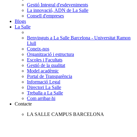
Gestió Integral d'esdeveniments
La innovació, ADN de La Salle
Consell d'empreses
Blogs
La Salle
Benvinguts a La Salle Barcelona - Universitat Ramon
Llull
Coneix-nos
Organització i estructura
Escoles i Facultats
Gestió de la qualitat
Model acadèmic
Portal de Transparència
Informació Legal
Directori La Salle
Treballa a La Salle
Com arribar-hi
Contacte
LA SALLE CAMPUS BARCELONA