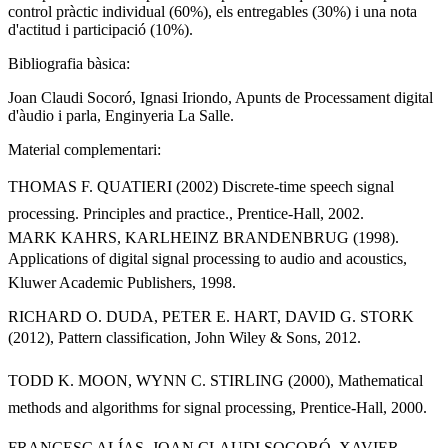
control pràctic individual (60%), els entregables (30%) i una nota
d'actitud i participació (10%).
Bibliografia bàsica:
Joan Claudi Socoró, Ignasi Iriondo, Apunts de Processament digital
d'àudio i parla, Enginyeria La Salle.
Material complementari:
THOMAS F. QUATIERI (2002) Discrete-time speech signal
processing. Principles and practice., Prentice-Hall, 2002.
MARK KAHRS, KARLHEINZ BRANDENBRUG (1998).
Applications of digital signal processing to audio and acoustics,
Kluwer Academic Publishers, 1998.
RICHARD O. DUDA, PETER E. HART, DAVID G. STORK
(2012), Pattern classification, John Wiley & Sons, 2012.
TODD K. MOON, WYNN C. STIRLING (2000), Mathematical
methods and algorithms for signal processing, Prentice-Hall, 2000.
FRANCESC ALÍAS, JOAN CLAUDI SOCORÓ, XAVIER