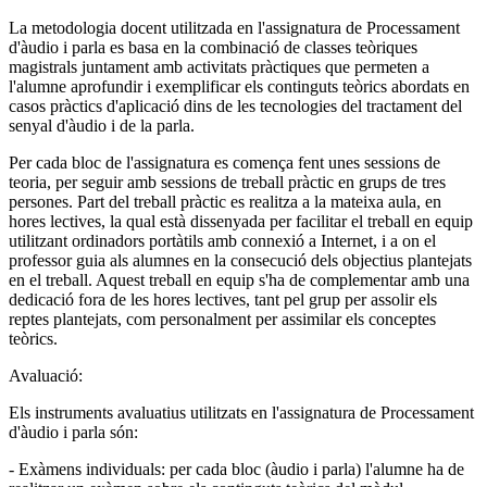
La metodologia docent utilitzada en l'assignatura de Processament
d'àudio i parla es basa en la combinació de classes teòriques
magistrals juntament amb activitats pràctiques que permeten a
l'alumne aprofundir i exemplificar els continguts teòrics abordats en
casos pràctics d'aplicació dins de les tecnologies del tractament del
senyal d'àudio i de la parla.
Per cada bloc de l'assignatura es comença fent unes sessions de
teoria, per seguir amb sessions de treball pràctic en grups de tres
persones. Part del treball pràctic es realitza a la mateixa aula, en
hores lectives, la qual està dissenyada per facilitar el treball en equip
utilitzant ordinadors portàtils amb connexió a Internet, i a on el
professor guia als alumnes en la consecució dels objectius plantejats
en el treball. Aquest treball en equip s'ha de complementar amb una
dedicació fora de les hores lectives, tant pel grup per assolir els
reptes plantejats, com personalment per assimilar els conceptes
teòrics.
Avaluació:
Els instruments avaluatius utilitzats en l'assignatura de Processament
d'àudio i parla són:
- Exàmens individuals: per cada bloc (àudio i parla) l'alumne ha de