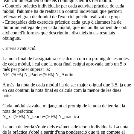
realitzar un exàmen sobre els continguts teòrics del mòdul.
- Controls pràctics individuals: per cada activitat pràctica de cada
mòdul, l'alumne ha de realitar un control individual que permeti
reflexar el grau de domini de l'exercici pràctic realitzat en grup.
- Entregables dels exercicis pràctics: cada grup d'alumnes ha de
lliurar un entregable per cada mòdul, que inclou lliurament de codi
així com d'informes que descriguin i discuteixin els resultats
obtinguts.
Criteris avaluació:
La nota final de l'assignatura es calcula com un promig de les notes
de cada mòdul, i cal que la nota final estigui aprovada amb un 5 o
més per poder superar-la:
NF=(50%) N_Parla+(50%) N_Audio
A més, la nota de cada mòdul ha de ser major o igual que 3.5, ja que
en cas contrari la nota final es calcula com la menor de les dues
notes.
Cada mòdul s'avalua mitjançant el promig de la nota de teoria i la
nota de pràctica:
N_x=(50%) N_teoria+(50%) N_practica
La nota de teoria s'obté dels exàmens de teoria individuals. La nota
de la pràctica s'obté a partir d'una ponderació que té en compte el