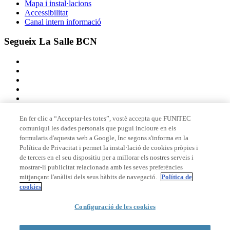
Mapa i instal·lacions
Accessibilitat
Canal intern informació
Segueix La Salle BCN
En fer clic a “Acceptar-les totes”, vostè accepta que FUNITEC
comuniqui les dades personals que pugui incloure en els
Membre de
formularis d'aquesta web a Google, Inc segons s'informa en la
Política de Privacitat i permet la instal·lació de cookies pròpies i
de tercers en el seu dispositiu per a millorar els nostres serveis i
mostrar-li publicitat relacionada amb les seves preferències
Acreditacions
mitjançant l'anàlisi dels seus hàbits de navegació.
Política de
cookies
© 2026 La Salle Campus Barcelona - URL |
Avís legal
|
Política de
Configuració de les cookies
privacitat
|
Política de cookies