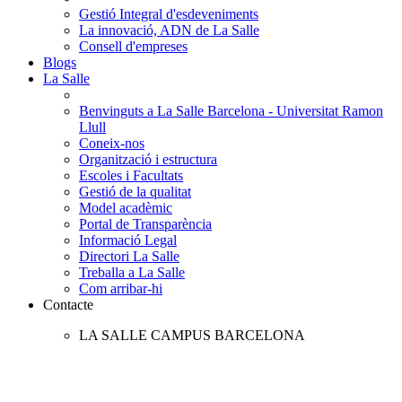
Gestió Integral d'esdeveniments
La innovació, ADN de La Salle
Consell d'empreses
Blogs
La Salle
Benvinguts a La Salle Barcelona - Universitat Ramon
Llull
Coneix-nos
Organització i estructura
Escoles i Facultats
Gestió de la qualitat
Model acadèmic
Portal de Transparència
Informació Legal
Directori La Salle
Treballa a La Salle
Com arribar-hi
Contacte
LA SALLE CAMPUS BARCELONA