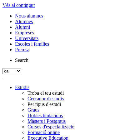
Vés al contingut
Nous alumnes
Alumnes
Alumni
Empreses
Universitats
Escoles i famílies
Premsa
Search
Estudis
Troba el teu estudi
Cercador d'estudis
Per tipus d'estudi
Graus
Dobles titulacions
Màsters i Postgraus
Cursos d'especialització
Formació online
Executive Education