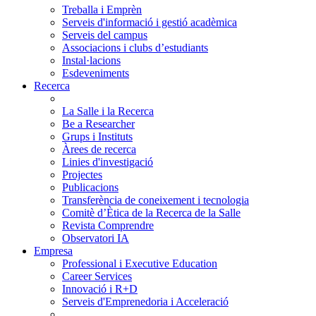
Treballa i Emprèn
Serveis d'informació i gestió acadèmica
Serveis del campus
Associacions i clubs d’estudiants
Instal·lacions
Esdeveniments
Recerca
La Salle i la Recerca
Be a Researcher
Grups i Instituts
Àrees de recerca
Linies d'investigació
Projectes
Publicacions
Transferència de coneixement i tecnologia
Comitè d’Ètica de la Recerca de la Salle
Revista Comprendre
Observatori IA
Empresa
Professional i Executive Education
Career Services
Innovació i R+D
Serveis d'Emprenedoria i Acceleració