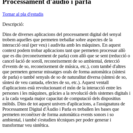
Processament d'àudio i parla
Tornar al pla d'estudis
Descripció:
Dins de diverses aplicacions del processament digital del senyal
trobem aquelles que permeten treballar sobre aspectes de la
interacció oral (per veu) i audivita amb les màquines. En aquest
context podem trobar aplicacions tant que permeten processar allò
que es diu (reconeixement de parla) com allò que se sent (reducció o
cancel·lació de soroll, reconeixement de so ambiental, detecció
d'events de so, reconeixement de música, etc.), com també d'altres
que permeten generar missatges orals de forma automàtica (síntesi
de parla) o també senyals de so de naturalitat diversa (síntesi de so,
síntesi de veu cantada, efectes de so, etc.). Aquest ventall
d'aplicacions està revolucionant el món de la interacció entre les
persones i les màquines, gràcies a la revolució dels sistemes digitals i
a la cada vegada major capacitat de computació dels dispositius
mòbils. Dins de tot aquest univers d'aplicacions, a l'assignatura de
Processament Digital d'Àudio i Parla es treballen les bases que
permeten reconèixer de forma automàtica events sonors i so
ambiental, i també s'estudien tècniques per poder generar i
transformar veu sintètica.