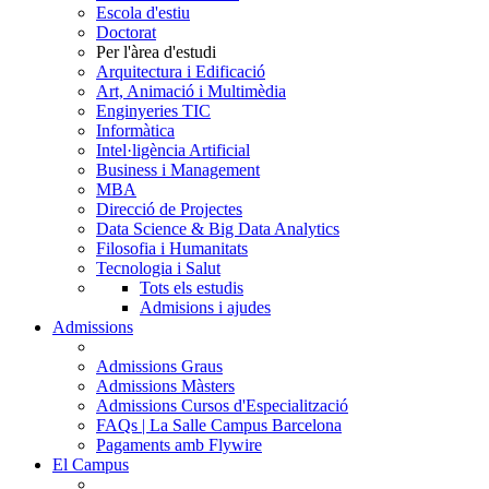
Escola d'estiu
Doctorat
Per l'àrea d'estudi
Arquitectura i Edificació
Art, Animació i Multimèdia
Enginyeries TIC
Informàtica
Intel·ligència Artificial
Business i Management
MBA
Direcció de Projectes
Data Science & Big Data Analytics
Filosofia i Humanitats
Tecnologia i Salut
Tots els estudis
Admisions i ajudes
Admissions
Admissions Graus
Admissions Màsters
Admissions Cursos d'Especialització
FAQs | La Salle Campus Barcelona
Pagaments amb Flywire
El Campus