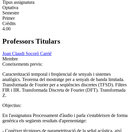
Tipus assignatura
Optativa
Semestre
Primer
Crèdits
4.00
Professors Titulars
Joan Claudi Socoró Carrié
Membre
Coneixements previs:
Caracterització temporal i freqüencial de senyals i sistemes
analògics. Teorema del mostratge per a senyals de banda limitada.
Transformada de Fourier per a seqüències discretes (TFSD). Filtres
FIR i IIR. Transformada Discreta de Fourier (DFT). Transformada
Z.
Objectius:
En l'assignatura Processament d'àudio i parla s'estableixen de forma
genèrica els següents resultats d'aprenentatge:
- Conèixer tècniques de parametrització de la señal acústica, així