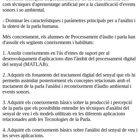
com tècniques d'aprenentatge artificial per a la classificació d'events
sonors i so ambiental.
- Dominar les característiques i paràmetres principals per a l'anàlisi i
la síntesi de la parla humana.
Més concretament, els alumnes de Processament d'àudio i parla han
d'assolir els següents coneixements i habilitats:
1. Assolir coneixements en l'ús d'eines de suport per al
desenvolupament d'aplicacions dins l'àmbit del processament digital
del senyal (MATLAB).
2. Adquirir els fonaments del tractament digital del senyal que els hi
permetin assimilar posteriorment els conceptes relacionats amb el
tractament de la parla l'anàlisi i reconeixement d'àudio ambiental i
events sonors.
3. Adquirir els coneixements bàsics sobre la producció i percepció
de la parla que els possibilitin entendre les tècniques d'anàlisi del
senyal de veu i els models utilitzats en les diferents aplicacions
relacionades amb les Tecnologies de la Parla.
4. Adquirir els coneixements bàsics sobre l'anàlisi del senyal de veu i
les seves aplicacions.