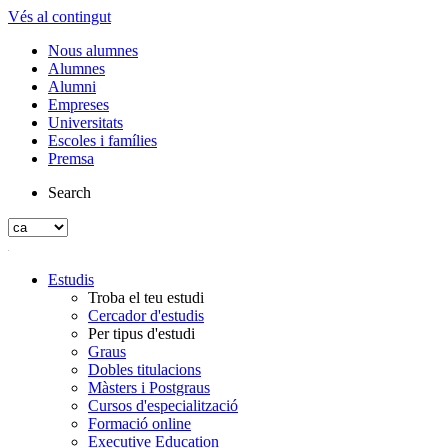
Vés al contingut
Nous alumnes
Alumnes
Alumni
Empreses
Universitats
Escoles i famílies
Premsa
Search
Estudis
Troba el teu estudi
Cercador d'estudis
Per tipus d'estudi
Graus
Dobles titulacions
Màsters i Postgraus
Cursos d'especialització
Formació online
Executive Education