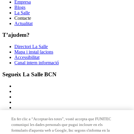
Empresa
Blogs
La Salle
Contacte
Actualitat
T’ajudem?
Directori La Salle
Mapa i instal·lacions
Accessibilitat
Canal intern informació
Segueix La Salle BCN
En fer clic a “Acceptar-les totes”, vostè accepta que FUNITEC
comuniqui les dades personals que pugui incloure en els
Membre de
formularis d'aquesta web a Google, Inc segons s'informa en la