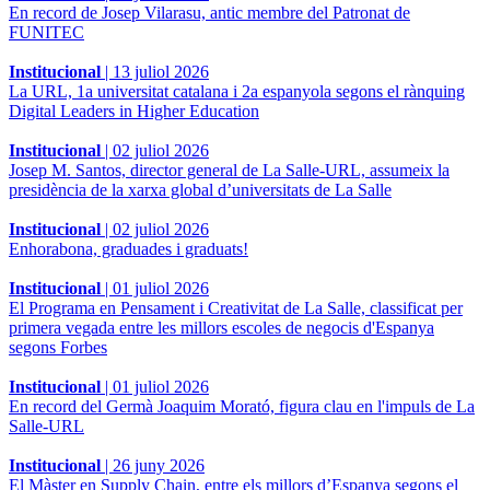
En record de Josep Vilarasu, antic membre del Patronat de
FUNITEC
Institucional
|
13 juliol 2026
La URL, 1a universitat catalana i 2a espanyola segons el rànquing
Digital Leaders in Higher Education
Institucional
|
02 juliol 2026
Josep M. Santos, director general de La Salle-URL, assumeix la
presidència de la xarxa global d’universitats de La Salle
Institucional
|
02 juliol 2026
Enhorabona, graduades i graduats!
Institucional
|
01 juliol 2026
El Programa en Pensament i Creativitat de La Salle, classificat per
primera vegada entre les millors escoles de negocis d'Espanya
segons Forbes
Institucional
|
01 juliol 2026
En record del Germà Joaquim Morató, figura clau en l'impuls de La
Salle-URL
Institucional
|
26 juny 2026
El Màster en Supply Chain, entre els millors d’Espanya segons el