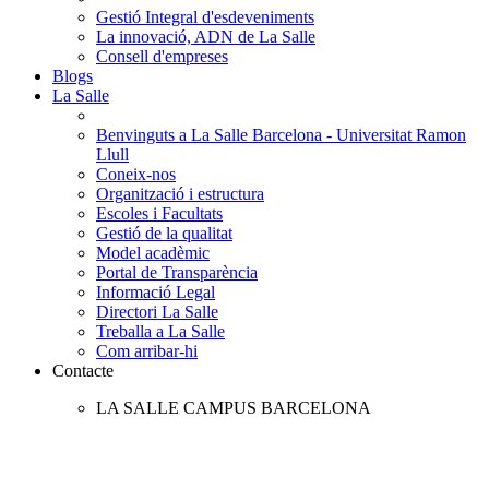
Gestió Integral d'esdeveniments
La innovació, ADN de La Salle
Consell d'empreses
Blogs
La Salle
Benvinguts a La Salle Barcelona - Universitat Ramon
Llull
Coneix-nos
Organització i estructura
Escoles i Facultats
Gestió de la qualitat
Model acadèmic
Portal de Transparència
Informació Legal
Directori La Salle
Treballa a La Salle
Com arribar-hi
Contacte
LA SALLE CAMPUS BARCELONA