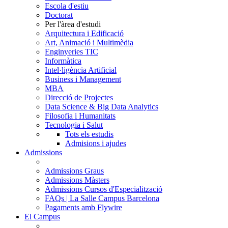
Escola d'estiu
Doctorat
Per l'àrea d'estudi
Arquitectura i Edificació
Art, Animació i Multimèdia
Enginyeries TIC
Informàtica
Intel·ligència Artificial
Business i Management
MBA
Direcció de Projectes
Data Science & Big Data Analytics
Filosofia i Humanitats
Tecnologia i Salut
Tots els estudis
Admisions i ajudes
Admissions
Admissions Graus
Admissions Màsters
Admissions Cursos d'Especialització
FAQs | La Salle Campus Barcelona
Pagaments amb Flywire
El Campus