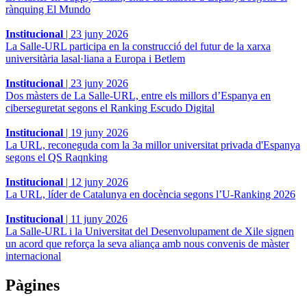
rànquing El Mundo
Institucional
|
23 juny 2026
La Salle-URL participa en la construcció del futur de la xarxa
universitària lasal·liana a Europa i Betlem
Institucional
|
23 juny 2026
Dos màsters de La Salle-URL, entre els millors d’Espanya en
ciberseguretat segons el Ranking Escudo Digital
Institucional
|
19 juny 2026
La URL, reconeguda com la 3a millor universitat privada d'Espanya
segons el QS Raqnking
Institucional
|
12 juny 2026
La URL, líder de Catalunya en docència segons l’U-Ranking 2026
Institucional
|
11 juny 2026
La Salle-URL i la Universitat del Desenvolupament de Xile signen
un acord que reforça la seva aliança amb nous convenis de màster
internacional
Pàgines