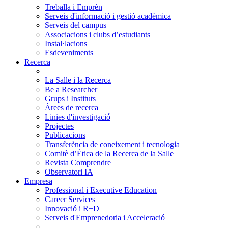
Treballa i Emprèn
Serveis d'informació i gestió acadèmica
Serveis del campus
Associacions i clubs d’estudiants
Instal·lacions
Esdeveniments
Recerca
La Salle i la Recerca
Be a Researcher
Grups i Instituts
Àrees de recerca
Linies d'investigació
Projectes
Publicacions
Transferència de coneixement i tecnologia
Comitè d’Ètica de la Recerca de la Salle
Revista Comprendre
Observatori IA
Empresa
Professional i Executive Education
Career Services
Innovació i R+D
Serveis d'Emprenedoria i Acceleració