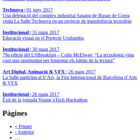
Technova
|
01 juny 2017
Una delegació del complex industrial Sasang de Busan de Corea
visita La Salle Technova en un projecte de transferència tecnològi
Institucional
|
31 maig 2017
Educació visual en el Projecte Urubamba
Institucional
|
30 maig 2017
79a edició del LSBreakfast – Colin McElwee, “La tecnologia vista
com una oportunitat per fomentar els hàbits de la lectura”
Art Digital, Animació & VFX
|
26 maig 2017
La Salle participa al b’Ars, la Fira Internacional de Barcelona d’Arts
& VFX
Institucional
|
26 maig 2017
Èxit de la jornada Young xTech Hackathon
Pàgines
« Primer
‹ Anterior
…