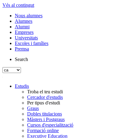
Vés al contingut
Nous alumnes
Alumnes
Alumni
Empreses
Universitats
Escoles i famílies
Premsa
Search
Estudis
Troba el teu estudi
Cercador d'estudis
Per tipus d'estudi
Graus
Dobles titulacions
Màsters i Postgraus
Cursos d'especialització
Formació online
Executive Education