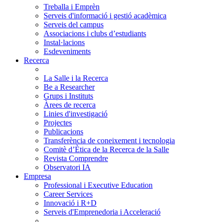
Treballa i Emprèn
Serveis d'informació i gestió acadèmica
Serveis del campus
Associacions i clubs d’estudiants
Instal·lacions
Esdeveniments
Recerca
La Salle i la Recerca
Be a Researcher
Grups i Instituts
Àrees de recerca
Linies d'investigació
Projectes
Publicacions
Transferència de coneixement i tecnologia
Comitè d’Ètica de la Recerca de la Salle
Revista Comprendre
Observatori IA
Empresa
Professional i Executive Education
Career Services
Innovació i R+D
Serveis d'Emprenedoria i Acceleració