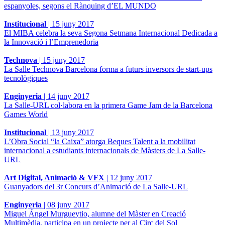
espanyoles, segons el Rànquing d’EL MUNDO
Institucional
|
15 juny 2017
El MIBA celebra la seva Segona Setmana Internacional Dedicada a
la Innovació i l’Emprenedoria
Technova
|
15 juny 2017
La Salle Technova Barcelona forma a futurs inversors de start-ups
tecnològiques
Enginyeria
|
14 juny 2017
La Salle-URL col·labora en la primera Game Jam de la Barcelona
Games World
Institucional
|
13 juny 2017
L’Obra Social “la Caixa” atorga Beques Talent a la mobilitat
internacional a estudiants internacionals de Màsters de La Salle-
URL
Art Digital, Animació & VFX
|
12 juny 2017
Guanyadors del 3r Concurs d’Animació de La Salle-URL
Enginyeria
|
08 juny 2017
Miguel Ángel Murgueytio, alumne del Màster en Creació
Multimèdia, participa en un projecte per al Circ del Sol