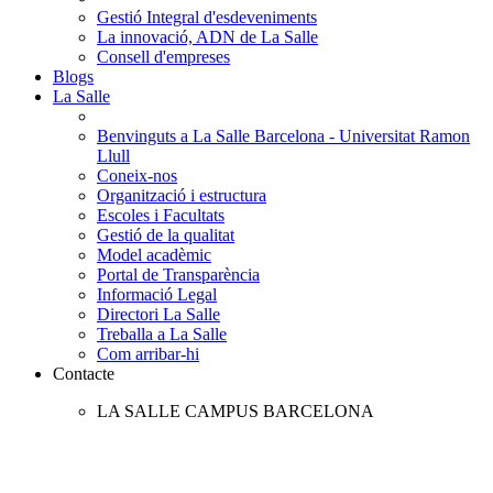
Gestió Integral d'esdeveniments
La innovació, ADN de La Salle
Consell d'empreses
Blogs
La Salle
Benvinguts a La Salle Barcelona - Universitat Ramon
Llull
Coneix-nos
Organització i estructura
Escoles i Facultats
Gestió de la qualitat
Model acadèmic
Portal de Transparència
Informació Legal
Directori La Salle
Treballa a La Salle
Com arribar-hi
Contacte
LA SALLE CAMPUS BARCELONA