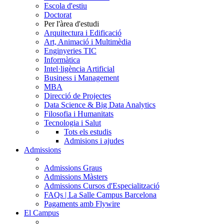
Escola d'estiu
Doctorat
Per l'àrea d'estudi
Arquitectura i Edificació
Art, Animació i Multimèdia
Enginyeries TIC
Informàtica
Intel·ligència Artificial
Business i Management
MBA
Direcció de Projectes
Data Science & Big Data Analytics
Filosofia i Humanitats
Tecnologia i Salut
Tots els estudis
Admisions i ajudes
Admissions
Admissions Graus
Admissions Màsters
Admissions Cursos d'Especialització
FAQs | La Salle Campus Barcelona
Pagaments amb Flywire
El Campus