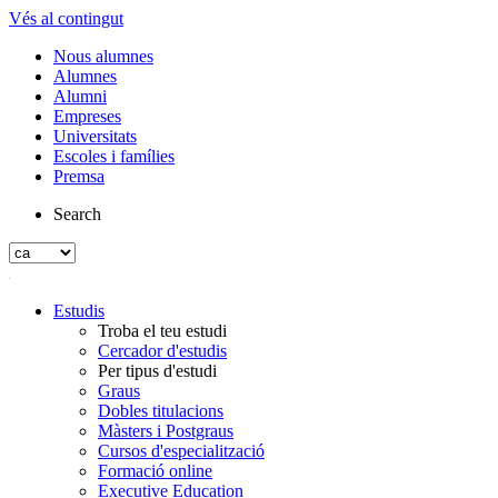
Vés al contingut
Nous alumnes
Alumnes
Alumni
Empreses
Universitats
Escoles i famílies
Premsa
Search
Estudis
Troba el teu estudi
Cercador d'estudis
Per tipus d'estudi
Graus
Dobles titulacions
Màsters i Postgraus
Cursos d'especialització
Formació online
Executive Education