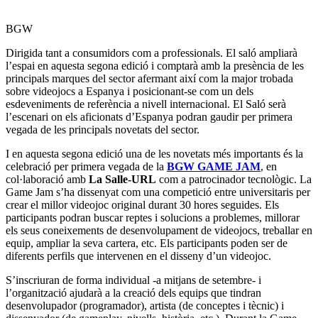
BGW
Dirigida tant a consumidors com a professionals. El saló ampliarà
l’espai en aquesta segona edició i comptarà amb la presència de les
principals marques del sector afermant així com la major trobada
sobre videojocs a Espanya i posicionant-se com un dels
esdeveniments de referència a nivell internacional. El Saló serà
l’escenari on els aficionats d’Espanya podran gaudir per primera
vegada de les principals novetats del sector.
I en aquesta segona edició una de les novetats més importants és la
celebració per primera vegada de la
BGW GAME JAM
, en
col·laboració amb
La Salle-URL
com a patrocinador tecnològic. La
Game Jam s’ha dissenyat com una competició entre universitaris per
crear el millor videojoc original durant 30 hores seguides. Els
participants podran buscar reptes i solucions a problemes, millorar
els seus coneixements de desenvolupament de videojocs, treballar en
equip, ampliar la seva cartera, etc. Els participants poden ser de
diferents perfils que intervenen en el disseny d’un videojoc.
S’inscriuran de forma individual -a mitjans de setembre- i
l’organització ajudarà a la creació dels equips que tindran
desenvolupador (programador), artista (de conceptes i tècnic) i