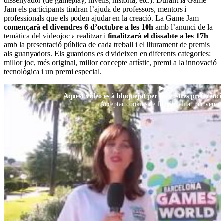
dissenyador (de gameplay, nivells, història, etc.). Durant la Game
Jam els participants tindran l’ajuda de professors, mentors i
professionals que els poden ajudar en la creació. La Game Jam
començarà el divendres 6 d’octubre a les 10h
amb l’anunci de la
temàtica del videojoc a realitzar i
finalitzarà el dissabte a les 17h
amb la presentació pública de cada treball i el lliurament de premis
als guanyadors. Els guardons es divideixen en diferents categories:
millor joc, més original, millor concepte artístic, premi a la innovació
tecnològica i un premi especial.
▶
Aquest vídeo està bloquejat per les vostres preferènci
Acceptar cookies de funcionalitat per veure