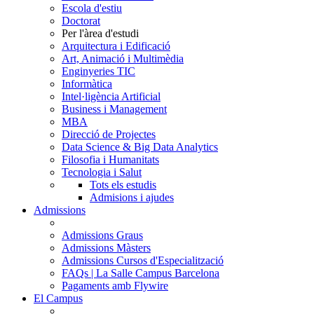
Escola d'estiu
Doctorat
Per l'àrea d'estudi
Arquitectura i Edificació
Art, Animació i Multimèdia
Enginyeries TIC
Informàtica
Intel·ligència Artificial
Business i Management
MBA
Direcció de Projectes
Data Science & Big Data Analytics
Filosofia i Humanitats
Tecnologia i Salut
Tots els estudis
Admisions i ajudes
Admissions
Admissions Graus
Admissions Màsters
Admissions Cursos d'Especialització
FAQs | La Salle Campus Barcelona
Pagaments amb Flywire
El Campus