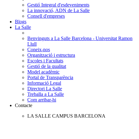
Gestió Integral d'esdeveniments
La innovació, ADN de La Salle
Consell d'empreses
Blogs
La Salle
Benvinguts a La Salle Barcelona - Universitat Ramon
Llull
Coneix-nos
Organització i estructura
Escoles i Facultats
Gestió de la qualitat
Model acadèmic
Portal de Transparència
Informació Legal
Directori La Salle
Treballa a La Salle
Com arribar-hi
Contacte
LA SALLE CAMPUS BARCELONA