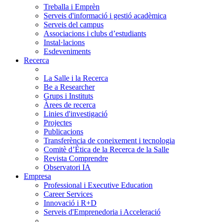
Treballa i Emprèn
Serveis d'informació i gestió acadèmica
Serveis del campus
Associacions i clubs d’estudiants
Instal·lacions
Esdeveniments
Recerca
La Salle i la Recerca
Be a Researcher
Grups i Instituts
Àrees de recerca
Linies d'investigació
Projectes
Publicacions
Transferència de coneixement i tecnologia
Comitè d’Ètica de la Recerca de la Salle
Revista Comprendre
Observatori IA
Empresa
Professional i Executive Education
Career Services
Innovació i R+D
Serveis d'Emprenedoria i Acceleració