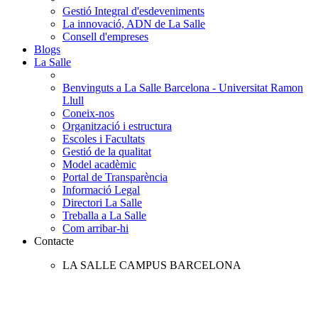
Gestió Integral d'esdeveniments
La innovació, ADN de La Salle
Consell d'empreses
Blogs
La Salle
Benvinguts a La Salle Barcelona - Universitat Ramon
Llull
Coneix-nos
Organització i estructura
Escoles i Facultats
Gestió de la qualitat
Model acadèmic
Portal de Transparència
Informació Legal
Directori La Salle
Treballa a La Salle
Com arribar-hi
Contacte
LA SALLE CAMPUS BARCELONA