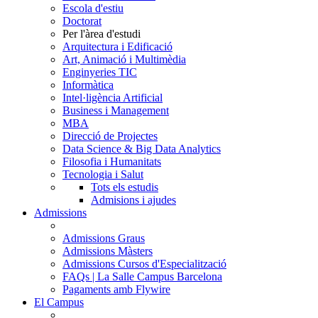
Escola d'estiu
Doctorat
Per l'àrea d'estudi
Arquitectura i Edificació
Art, Animació i Multimèdia
Enginyeries TIC
Informàtica
Intel·ligència Artificial
Business i Management
MBA
Direcció de Projectes
Data Science & Big Data Analytics
Filosofia i Humanitats
Tecnologia i Salut
Tots els estudis
Admisions i ajudes
Admissions
Admissions Graus
Admissions Màsters
Admissions Cursos d'Especialització
FAQs | La Salle Campus Barcelona
Pagaments amb Flywire
El Campus