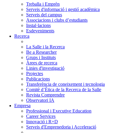
Treballa i Emprèn
Serveis d'informació i gestió acadèmica
Serveis del campus
Associacions i clubs d’estudiants
Instal·lacions
Esdeveniments
Recerca
La Salle i la Recerca
Be a Researcher
Grups i Instituts
Àrees de recerca
Linies d'investigació
Projectes
Publicacions
Transferència de coneixement i tecnologia
Comitè d’Ètica de la Recerca de la Salle
Revista Comprendre
Observatori IA
Empresa
Professional i Executive Education
Career Services
Innovació i R+D
Serveis d'Emprenedoria i Acceleració