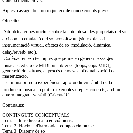
Coneixements previs:
Aquesta assignatura no requereix de coneixements previs.
Objectius:
 Adquirir algunes nocions sobre la naturalesa i les propietats del so
així com la emulació del so per software (síntesi de so i
instrumentació virtual, efectes de so  modulació, dinàmica,
delay/reverb, etc.).
 Conèixer eines i tècniques que permeten generar passatges
musicals: edició de MIDI, ús llibreries (loops, clips MIDI),
generació de patrons, el procés de mescla, d'equalització i de
masterització.
 Tenir una primera experiència i aprofundir en l'àmbit de la
producció musical, a partir d'exemples i reptes concrets, amb un
entorn integrat i versàtil (Cakewalk).
Continguts:
CONTINGUTS CONCEPTUALS
Tema 1. Introducció a la edició musical
Tema 2. Nocions d'harmonia i composició musical
Tema 3. Disseny de so