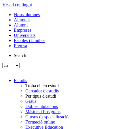
Vés al contingut
Nous alumnes
Alumnes
Alumni
Empreses
Universitats
Escoles i famílies
Premsa
Search
Estudis
Troba el teu estudi
Cercador d'estudis
Per tipus d'estudi
Graus
Dobles titulacions
Màsters i Postgraus
Cursos d'especialització
Formació online
Executive Education