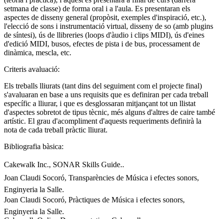
setmana de classe) de forma oral i a l'aula. Es presentaran els
aspectes de disseny general (propòsit, exemples d'inspiració, etc.),
l'elecció de sons i instrumentació virtual, disseny de so (amb plugins
de síntesi), ús de llibreries (loops d'àudio i clips MIDI), ús d'eines
d'edició MIDI, busos, efectes de pista i de bus, processament de
dinàmica, mescla, etc.
Criteris avaluació:
Els treballs lliurats (tant dins del seguiment com el projecte final)
s'avaluaran en base a uns requisits que es definiran per cada treball
específic a lliurar, i que es desglossaran mitjançant tot un llistat
d'aspectes sobretot de tipus tècnic, més alguns d'altres de caire també
artístic. El grau d'acompliment d'aquests requeriments definirà la
nota de cada treball pràctic lliurat.
Bibliografia bàsica:
Cakewalk Inc., SONAR Skills Guide..
Joan Claudi Socoró, Transparències de Música i efectes sonors,
Enginyeria la Salle.
Joan Claudi Socoró, Pràctiques de Música i efectes sonors,
Enginyeria la Salle.