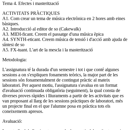
Tema 4. Efectes i masterització
ACTIVITATS PRÀCTIQUES
A1. Com crear un tema de música electrònica en 2 hores amb eines
bàsiques.
A2. Introducció al editor de so (Cakewalk)
A3. MIDI-ficant. Creem el passatge d'una música èpica
A4. SYNTH-eticant. Creem música de tensió i d'acció amb ajuda de
síntesi de so
A5. FX-tuant. L'art de la mescla i la masterització
Metodologia:
L'assignatura té la durada d'un semestre i tot i que conté algunes
sessions a on s'expliquen fonaments teòrics, la major part de les
sessions són fonamentalment de contingut pràctic al mateix
laboratori. Per aquest motiu, l'assignatura s'avalua en un format
d'avaluació continuada obligatòria (seguiment), la qual consta de
diverses proves ràpides i lliuraments a partir de les activitats que es
van proposant al llarg de les sessions pràctiques de laboratori, més
un projecte final en el que l'alumne posa en pràctica tots els
coneixements apresos.
Avaluació: