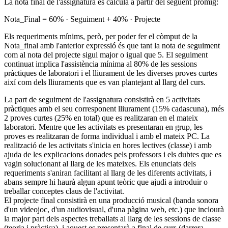
La nota final de l'assignatura es calcula a partir del següent promig:
Nota_Final = 60% · Seguiment + 40% · Projecte
Els requeriments mínims, però, per poder fer el còmput de la
Nota_final amb l'anterior expressió és que tant la nota de seguiment
com al nota del projecte sigui major o igual que 5. El seguiment
continuat implica l'assistència mínima al 80% de les sessions
pràctiques de laboratori i el lliurament de les diverses proves curtes
així com dels lliuraments que es van plantejant al llarg del curs.
La part de seguiment de l'assignatura consistirà en 5 activitats
pràctiques amb el seu corresponent lliurament (15% cadascuna), més
2 proves curtes (25% en total) que es realitzaran en el mateix
laboratori. Mentre que les activitats es presentaran en grup, les
proves es realitzaran de forma individual i amb el mateix PC. La
realització de les activitats s'inicia en hores lectives (classe) i amb
ajuda de les explicacions donades pels professors i els dubtes que es
vagin solucionant al llarg de les mateixes. Els enunciats dels
requeriments s'aniran facilitant al llarg de les diferents activitats, i
abans sempre hi haurà algun apunt teòric que ajudi a introduir o
treballar conceptes claus de l'activitat.
El projecte final consistirà en una producció musical (banda sonora
d'un videojoc, d'un audiovisual, d'una pàgina web, etc.) que inclourà
la major part dels aspectes treballats al llarg de les sessions de classe
(teoria i pràctica), i aquest es presentarà a final de curs (darrera