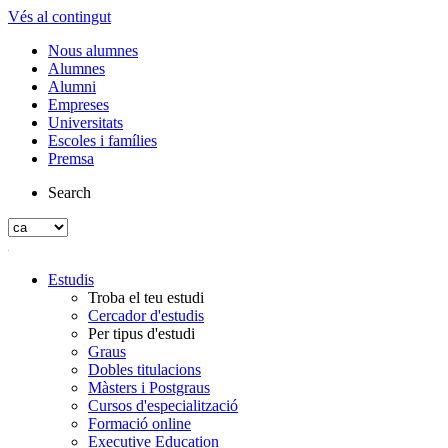
Vés al contingut
Nous alumnes
Alumnes
Alumni
Empreses
Universitats
Escoles i famílies
Premsa
Search
Estudis
Troba el teu estudi
Cercador d'estudis
Per tipus d'estudi
Graus
Dobles titulacions
Màsters i Postgraus
Cursos d'especialització
Formació online
Executive Education