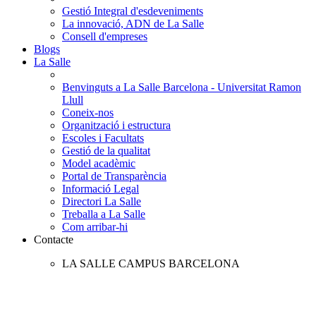
Gestió Integral d'esdeveniments
La innovació, ADN de La Salle
Consell d'empreses
Blogs
La Salle
Benvinguts a La Salle Barcelona - Universitat Ramon
Llull
Coneix-nos
Organització i estructura
Escoles i Facultats
Gestió de la qualitat
Model acadèmic
Portal de Transparència
Informació Legal
Directori La Salle
Treballa a La Salle
Com arribar-hi
Contacte
LA SALLE CAMPUS BARCELONA