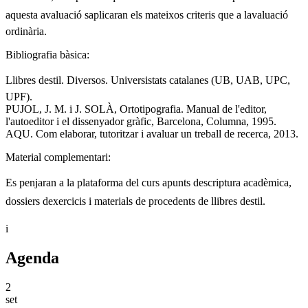
aquesta avaluació saplicaran els mateixos criteris que a lavaluació
ordinària.
Bibliografia bàsica:
Llibres destil. Diversos. Universistats catalanes (UB, UAB, UPC,
UPF).
PUJOL, J. M. i J. SOLÀ, Ortotipografia. Manual de l'editor,
l'autoeditor i el dissenyador gràfic, Barcelona, Columna, 1995.
AQU. Com elaborar, tutoritzar i avaluar un treball de recerca, 2013.
Material complementari:
Es penjaran a la plataforma del curs apunts descriptura acadèmica,
dossiers dexercicis i materials de procedents de llibres destil.
i
Agenda
2
set