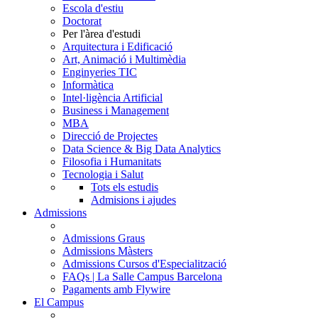
Escola d'estiu
Doctorat
Per l'àrea d'estudi
Arquitectura i Edificació
Art, Animació i Multimèdia
Enginyeries TIC
Informàtica
Intel·ligència Artificial
Business i Management
MBA
Direcció de Projectes
Data Science & Big Data Analytics
Filosofia i Humanitats
Tecnologia i Salut
Tots els estudis
Admisions i ajudes
Admissions
Admissions Graus
Admissions Màsters
Admissions Cursos d'Especialització
FAQs | La Salle Campus Barcelona
Pagaments amb Flywire
El Campus