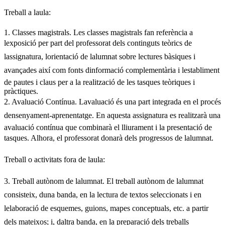
Treball a laula:
1. Classes magistrals. Les classes magistrals fan referència a
lexposició per part del professorat dels continguts teòrics de
lassignatura, lorientació de lalumnat sobre lectures bàsiques i
avançades així com fonts dinformació complementària i lestabliment
de pautes i claus per a la realització de les tasques teòriques i
pràctiques.
2. Avaluació Contínua. Lavaluació és una part integrada en el procés
densenyament-aprenentatge. En aquesta assignatura es realitzarà una
avaluació contínua que combinarà el lliurament i la presentació de
tasques. Alhora, el professorat donarà dels progressos de lalumnat.
Treball o activitats fora de laula:
3. Treball autònom de lalumnat. El treball autònom de lalumnat
consisteix, duna banda, en la lectura de textos seleccionats i en
lelaboració de esquemes, guions, mapes conceptuals, etc. a partir
dels mateixos; i, daltra banda, en la preparació dels treballs