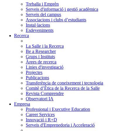
Treballa i Emprèn
Serveis d'informació i gestió acadèmica
Serveis del campus
Associacions i clubs d’estudiants
Instal·lacions
Esdeveniments
Recerca
La Salle i la Recerca
Be a Researcher
Grups i Instituts
Àrees de recerca
Linies d'investigació
Projectes
Publicacions
Transferència de coneixement i tecnologia
Comitè d’Ètica de la Recerca de la Salle
Revista Comprendre
Observatori IA
Empresa
Professional i Executive Education
Career Services
Innovació i R+D
Serveis d'Emprenedoria i Acceleració