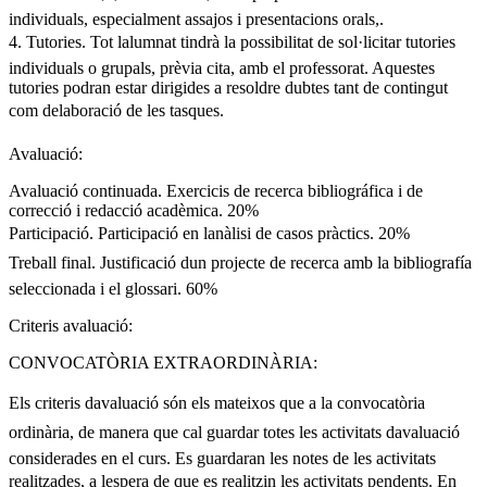
individuals, especialment assajos i presentacions orals,.
4. Tutories. Tot lalumnat tindrà la possibilitat de sol·licitar tutories
individuals o grupals, prèvia cita, amb el professorat. Aquestes
tutories podran estar dirigides a resoldre dubtes tant de contingut
com delaboració de les tasques.
Avaluació:
Avaluació continuada. Exercicis de recerca bibliográfica i de
correcció i redacció acadèmica. 20%
Participació. Participació en lanàlisi de casos pràctics. 20%
Treball final. Justificació dun projecte de recerca amb la bibliografía
seleccionada i el glossari. 60%
Criteris avaluació:
CONVOCATÒRIA EXTRAORDINÀRIA:
Els criteris davaluació són els mateixos que a la convocatòria
ordinària, de manera que cal guardar totes les activitats davaluació
considerades en el curs. Es guardaran les notes de les activitats
realitzades, a lespera de que es realitzin les activitats pendents. En