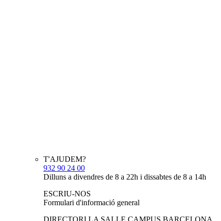
T'AJUDEM?
932 90 24 00
Dilluns a divendres de 8 a 22h i dissabtes de 8 a 14h
ESCRIU-NOS
Formulari d'informació general
DIRECTORI LA SALLE CAMPUS BARCELONA