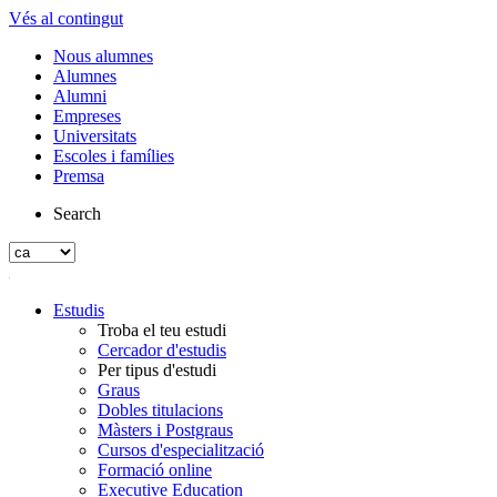
Vés al contingut
Nous alumnes
Alumnes
Alumni
Empreses
Universitats
Escoles i famílies
Premsa
Search
Estudis
Troba el teu estudi
Cercador d'estudis
Per tipus d'estudi
Graus
Dobles titulacions
Màsters i Postgraus
Cursos d'especialització
Formació online
Executive Education