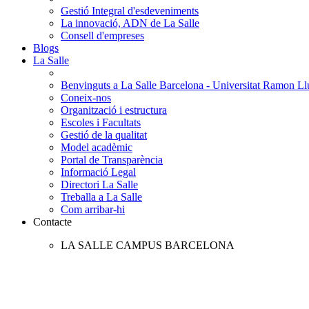
Gestió Integral d'esdeveniments
La innovació, ADN de La Salle
Consell d'empreses
Blogs
La Salle
Benvinguts a La Salle Barcelona - Universitat Ramon Llu
Coneix-nos
Organització i estructura
Escoles i Facultats
Gestió de la qualitat
Model acadèmic
Portal de Transparència
Informació Legal
Directori La Salle
Treballa a La Salle
Com arribar-hi
Contacte
LA SALLE CAMPUS BARCELONA