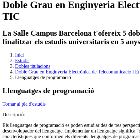
Doble Grau en Enginyeria Electr
TIC
La Salle Campus Barcelona t'ofereix 5 dobl
finalitzar els estudis universitaris en 5 an
Inici
Estudis
Dobles titulacions
Doble Grau en Enginyeria Electrònica de Telecomunicació i En
Llenguatges de programació
Llenguatges de programació
Tornar al pla d'estudis
Descripció:
Els llenguatges de programació es poden estudiar des de tres perspect
desenvolupador del llenguatge. Implementar un llenguatge significa "es
característiques que conformen els diferents llenguatges de programac