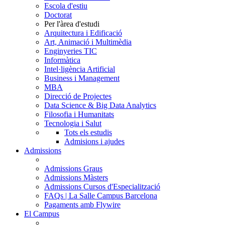
Escola d'estiu
Doctorat
Per l'àrea d'estudi
Arquitectura i Edificació
Art, Animació i Multimèdia
Enginyeries TIC
Informàtica
Intel·ligència Artificial
Business i Management
MBA
Direcció de Projectes
Data Science & Big Data Analytics
Filosofia i Humanitats
Tecnologia i Salut
Tots els estudis
Admisions i ajudes
Admissions
Admissions Graus
Admissions Màsters
Admissions Cursos d'Especialització
FAQs | La Salle Campus Barcelona
Pagaments amb Flywire
El Campus