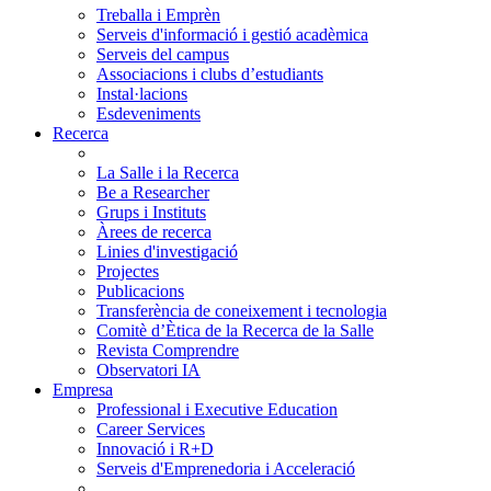
Treballa i Emprèn
Serveis d'informació i gestió acadèmica
Serveis del campus
Associacions i clubs d’estudiants
Instal·lacions
Esdeveniments
Recerca
La Salle i la Recerca
Be a Researcher
Grups i Instituts
Àrees de recerca
Linies d'investigació
Projectes
Publicacions
Transferència de coneixement i tecnologia
Comitè d’Ètica de la Recerca de la Salle
Revista Comprendre
Observatori IA
Empresa
Professional i Executive Education
Career Services
Innovació i R+D
Serveis d'Emprenedoria i Acceleració