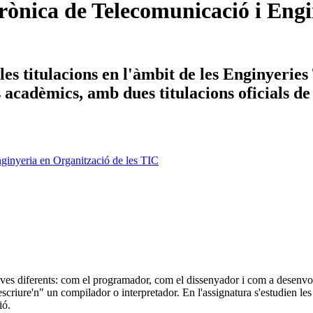
ònica de Telecomunicació i Engin
es titulacions en l'àmbit de les Enginyerie
ys acadèmics, amb dues titulacions oficials d
ginyeria en Organització de les TIC
ives diferents: com el programador, com el dissenyador i com a desenvol
criure'n" un compilador o interpretador. En l'assignatura s'estudien le
ió.