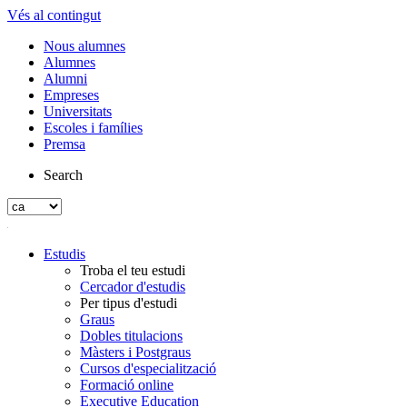
Vés al contingut
Nous alumnes
Alumnes
Alumni
Empreses
Universitats
Escoles i famílies
Premsa
Search
Estudis
Troba el teu estudi
Cercador d'estudis
Per tipus d'estudi
Graus
Dobles titulacions
Màsters i Postgraus
Cursos d'especialització
Formació online
Executive Education