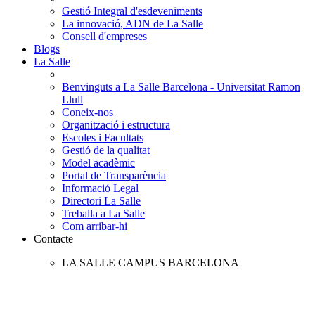
Gestió Integral d'esdeveniments
La innovació, ADN de La Salle
Consell d'empreses
Blogs
La Salle
Benvinguts a La Salle Barcelona - Universitat Ramon
Llull
Coneix-nos
Organització i estructura
Escoles i Facultats
Gestió de la qualitat
Model acadèmic
Portal de Transparència
Informació Legal
Directori La Salle
Treballa a La Salle
Com arribar-hi
Contacte
LA SALLE CAMPUS BARCELONA