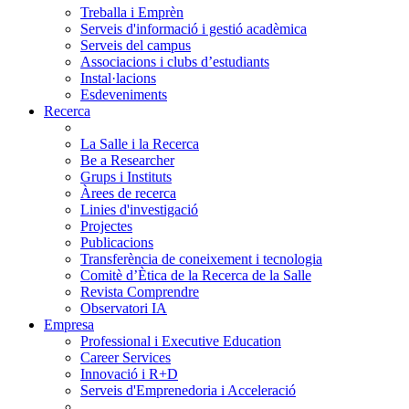
Treballa i Emprèn
Serveis d'informació i gestió acadèmica
Serveis del campus
Associacions i clubs d’estudiants
Instal·lacions
Esdeveniments
Recerca
La Salle i la Recerca
Be a Researcher
Grups i Instituts
Àrees de recerca
Linies d'investigació
Projectes
Publicacions
Transferència de coneixement i tecnologia
Comitè d’Ètica de la Recerca de la Salle
Revista Comprendre
Observatori IA
Empresa
Professional i Executive Education
Career Services
Innovació i R+D
Serveis d'Emprenedoria i Acceleració