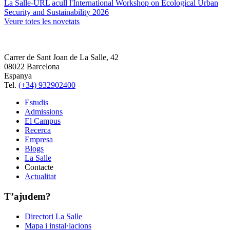
La Salle-URL acull l'International Workshop on Ecological Urban
Security and Sustainability 2026
Veure totes les novetats
Carrer de Sant Joan de La Salle, 42
08022 Barcelona
Espanya
Tel.
(+34) 932902400
Estudis
Admissions
El Campus
Recerca
Empresa
Blogs
La Salle
Contacte
Actualitat
T’ajudem?
Directori La Salle
Mapa i instal·lacions