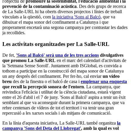
l'objectiu de
promoure la sostenibilitat, l'educació ambiental i la
prevenció de la contaminació acústica
. Des dels grups de recerca
de La Salle-URL hi ha oberts diversos projectos i línies de treball
vinculats a la qüestió, com
la iniciativa 'Sons al Balcó
, que va
dibuixar el mapa sonor del confinament a Catalunya i que
properament encetarà una segona campanya per contrastar les dades
ja recollides.
Les activitats organitzades per La Salle-URL
De fet,
'Sons al Balcó' serà una de les tres accions
divulgatives
que promou La Salle-URL
en el marc del calendari d'activitats de
la 'Setmana Sense Soroll'. Juntament amb ISGlobal, es convida a
tothom a participar en la construcció del mapa sonor de Catalunya
un any després del confinament. Per fer-ho, cal enviar
un vídeo
breu
des de la finestra o el balcó de casa i
emplenar una enquesta
que recull la percepció sonora de l'entorn
. La campanya, que
reivindica l'eficàcia i utilitat de la ciència ciutadana, estarà vigent
entre el 26 d'abil i el 7 de juny. 'Sons al Balcó' aspira a tenir un èxit
semblant al que va aconseguir durant la primera campanya, que va
rebre centenars de vídeos de tot el territori i va tenir una gran
repercusió a les xarxes socials i als mitjans de comunicació.
En la línia d'aquesta iniciativa, La Salle-URL també organitza
la
campanya 'Sons del Deta del Llobregat'
, amb la qual es vol