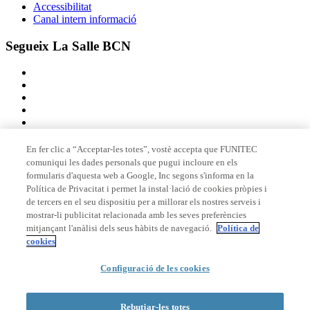
Accessibilitat
Canal intern informació
Segueix La Salle BCN
En fer clic a “Acceptar-les totes”, vostè accepta que FUNITEC
comuniqui les dades personals que pugui incloure en els
Membre de
formularis d'aquesta web a Google, Inc segons s'informa en la
Política de Privacitat i permet la instal·lació de cookies pròpies i
de tercers en el seu dispositiu per a millorar els nostres serveis i
mostrar-li publicitat relacionada amb les seves preferències
Acreditacions
mitjançant l'anàlisi dels seus hàbits de navegació.
Política de
cookies
Configuració de les cookies
© 2026 La Salle Campus Barcelona - URL |
Avís legal
|
Política de
privacitat
|
Política de cookies
Rebutjar-les totes