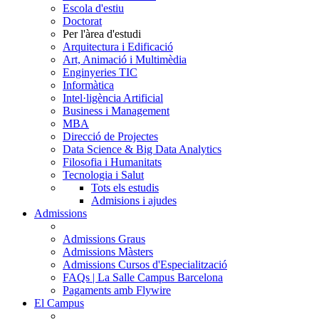
Escola d'estiu
Doctorat
Per l'àrea d'estudi
Arquitectura i Edificació
Art, Animació i Multimèdia
Enginyeries TIC
Informàtica
Intel·ligència Artificial
Business i Management
MBA
Direcció de Projectes
Data Science & Big Data Analytics
Filosofia i Humanitats
Tecnologia i Salut
Tots els estudis
Admisions i ajudes
Admissions
Admissions Graus
Admissions Màsters
Admissions Cursos d'Especialització
FAQs | La Salle Campus Barcelona
Pagaments amb Flywire
El Campus