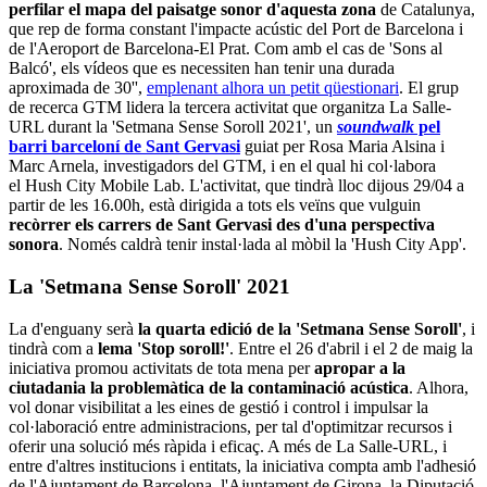
perfilar el mapa del paisatge sonor d'aquesta zona
de Catalunya,
que rep de forma constant l'impacte acústic del Port de Barcelona i
de l'Aeroport de Barcelona-El Prat. Com amb el cas de 'Sons al
Balcó', els vídeos que es necessiten han tenir una durada
aproximada de 30'',
emplenant alhora un petit qüestionari
. El grup
de recerca GTM lidera la tercera activitat que organitza La Salle-
URL durant la 'Setmana Sense Soroll 2021', un
soundwalk
pel
barri barceloní de Sant Gervasi
guiat per Rosa Maria Alsina i
Marc Arnela, investigadors del GTM, i en el qual hi col·labora
el Hush City Mobile Lab. L'activitat, que tindrà lloc dijous 29/04 a
partir de les 16.00h, està dirigida a tots els veïns que vulguin
recòrrer els carrers de Sant Gervasi des d'una perspectiva
sonora
. Només caldrà tenir instal·lada al mòbil la 'Hush City App'.
La 'Setmana Sense Soroll' 2021
La d'enguany serà
la quarta edició de la 'Setmana Sense Soroll'
, i
tindrà com a
lema 'Stop soroll!'
. Entre el 26 d'abril i el 2 de maig la
iniciativa promou activitats de tota mena per
apropar a la
ciutadania la problemàtica de la contaminació acústica
. Alhora,
vol donar visibilitat a les eines de gestió i control i impulsar la
col·laboració entre administracions, per tal d'optimitzar recursos i
oferir una solució més ràpida i eficaç. A més de La Salle-URL, i
entre d'altres institucions i entitats, la iniciativa compta amb l'adhesió
de l'Ajuntament de Barcelona, l'Ajuntament de Girona, la Diputació