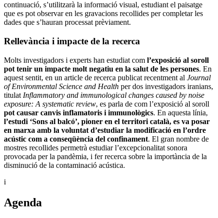
continuació, s’utilitzarà la informació visual, estudiant el paisatge
que es pot observar en les gravacions recollides per completar les
dades que s’hauran processat prèviament.
Rellevància i impacte de la recerca
Molts investigadors i experts han estudiat com
l’exposició al soroll
pot tenir un impacte molt negatiu en la salut de les persones
. En
aquest sentit, en un article de recerca publicat recentment al
Journal
of Environmental Science and Health
per dos investigadors iranians,
titulat
Inflammatory and immunological changes caused by noise
exposure: A systematic review
, es parla de com l’exposició al soroll
pot causar canvis inflamatoris i immunològics
. En aquesta línia,
l’estudi ‘Sons al balcó’, pioner en el territori català, es va posar
en marxa amb la voluntat d’estudiar la modificació en l’ordre
acústic com a conseqüència del confinament
. El gran nombre de
mostres recollides permetrà estudiar l’excepcionalitat sonora
provocada per la pandèmia, i fer recerca sobre la importància de la
disminució de la contaminació acústica.
i
Agenda