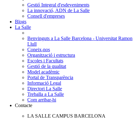
Gestió Integral d'esdeveniments
La innovació, ADN de La Salle
Consell d'empreses
Blogs
La Salle
Benvinguts a La Salle Barcelona - Universitat Ramon
Llull
Coneix-nos
Organització i estructura
Escoles i Facultats
Gestió de la qualitat
Model acadèmic
Portal de Transparència
Informació Legal
Directori La Salle
Treballa a La Salle
Com arribar-hi
Contacte
LA SALLE CAMPUS BARCELONA