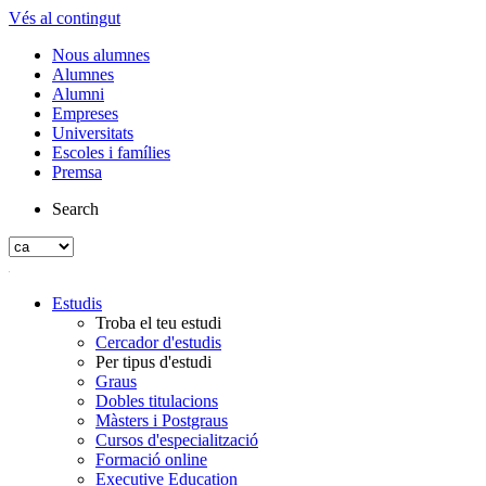
Vés al contingut
Nous alumnes
Alumnes
Alumni
Empreses
Universitats
Escoles i famílies
Premsa
Search
Estudis
Troba el teu estudi
Cercador d'estudis
Per tipus d'estudi
Graus
Dobles titulacions
Màsters i Postgraus
Cursos d'especialització
Formació online
Executive Education