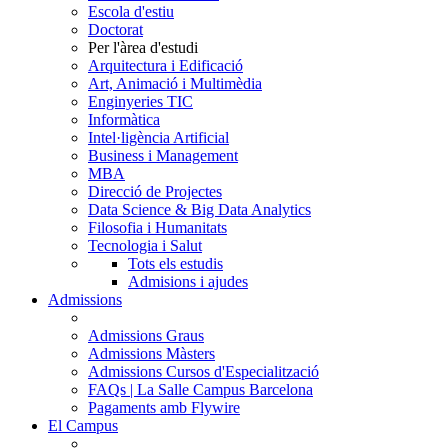
Escola d'estiu
Doctorat
Per l'àrea d'estudi
Arquitectura i Edificació
Art, Animació i Multimèdia
Enginyeries TIC
Informàtica
Intel·ligència Artificial
Business i Management
MBA
Direcció de Projectes
Data Science & Big Data Analytics
Filosofia i Humanitats
Tecnologia i Salut
Tots els estudis
Admisions i ajudes
Admissions
Admissions Graus
Admissions Màsters
Admissions Cursos d'Especialització
FAQs | La Salle Campus Barcelona
Pagaments amb Flywire
El Campus