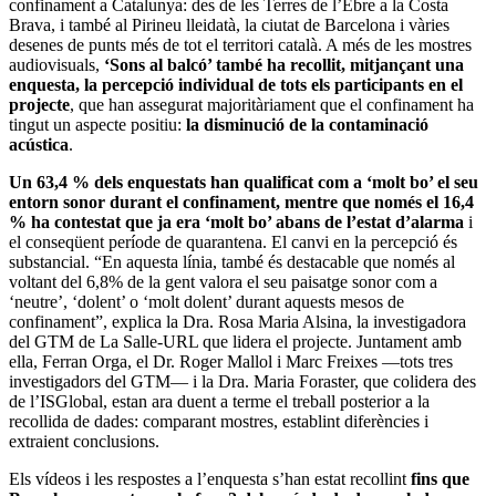
confinament a Catalunya: des de les Terres de l’Ebre a la Costa
Brava, i també al Pirineu lleidatà, la ciutat de Barcelona i vàries
desenes de punts més de tot el territori català. A més de les mostres
audiovisuals,
‘Sons al balcó’ també ha recollit, mitjançant una
enquesta, la percepció individual de tots els participants en el
projecte
, que han assegurat majoritàriament que el confinament ha
tingut un aspecte positiu:
la disminució de la contaminació
acústica
.
Un 63,4 % dels enquestats han qualificat com a ‘molt bo’ el seu
entorn sonor durant el confinament, mentre que només el 16,4
% ha contestat que ja era ‘molt bo’ abans de l’estat d’alarma
i
el conseqüent període de quarantena. El canvi en la percepció és
substancial. “En aquesta línia, també és destacable que només al
voltant del 6,8% de la gent valora el seu paisatge sonor com a
‘neutre’, ‘dolent’ o ‘molt dolent’ durant aquests mesos de
confinament”, explica la Dra. Rosa Maria Alsina, la investigadora
del GTM de La Salle-URL que lidera el projecte. Juntament amb
ella, Ferran Orga, el Dr. Roger Mallol i Marc Freixes —tots tres
investigadors del GTM— i la Dra. Maria Foraster, que colidera des
de l’ISGlobal, estan ara duent a terme el treball posterior a la
recollida de dades: comparant mostres, establint diferències i
extraient conclusions.
Els vídeos i les respostes a l’enquesta s’han estat recollint
fins que