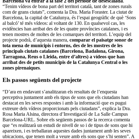
Barcelona va entrar a la fase 2 del període de desescalada
.
“Tenim vídeos de bona part del territori català, tant de zones rurals
com de grans ciutats”, comenta la Dra. Maria Foraster. La ciutat de
Barcelona, la capital de Catalunya, és l’espai geogràfic de què ‘Sons
al balcó’ té més vídeos: al voltant de 130. En qualsevol cas, les
evidències han arribat des de les quatre províncies catalanes, i es
tenen mostres de moltes de les comarques del territori. L’equip del
projecte podrà, d’aquesta manera,
comparar el paisatge sonor de
tota mena de municipis i entorns, des de les mostres de les
principals ciutats catalanes (Barcelona, Badalona, Girona,
Tarragona, Reus o Lleida, entre d’altres) a vídeos que han
arribat des de petits municipis de la Catalunya Central o les
zones pirenaiques
.
Els passos següents del projecte
“D’ara en endavant s’analitzaran els resultats de l’enquesta
perceptiva juntament amb els tipus de sons que els ciutadans han
destacat en les seves respostes i amb la informació que es pugui
extreure dels vídeos proporcionats pels ciutadans”, explica la Dra.
Rosa Maria Alsina, directora d’Investigació de La Salle Campus
Barcelona-URL. Sobre els següents passos de la recerca comenta
que “es realitzarà un estudi de nivell de so i de tipus de sons que hi
apareixen, i es treballaran aquestes dades juntament amb les seves
ubicacions, que tenen molt a veure amb els sons que s’hi senten”. A