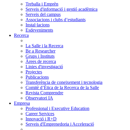
Treballa i Emprèn
Serveis d'informació i gestió acadèmica
Serveis del campus
Associacions i clubs d’estudiants
Instal·lacions
Esdeveniments
Recerca
La Salle i la Recerca
Be a Researcher
Grups i Instituts
Àrees de recerca
Linies d'investigació
Projectes
Publicacions
Transferència de coneixement i tecnologia
Comitè d’Ètica de la Recerca de la Salle
Revista Comprendre
Observatori IA
Empresa
Professional i Executive Education
Career Services
Innovació i R+D
Serveis d'Emprenedoria i Acceleració