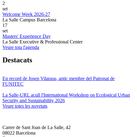
2
set
Welcome Week 2026-27
La Salle Campus Barcelona
17
set
Masters' Experience Day
La Salle Executive & Professional Center
Veure tota l'agenda
Destacats
En record de Josep Vilarasu, antic membre del Patronat de
FUNITEC
La Salle-URL acull l'International Workshop on Ecological Urban
Security and Sustainability 2026
Veure totes les novetats
Carrer de Sant Joan de La Salle, 42
08022 Barcelona