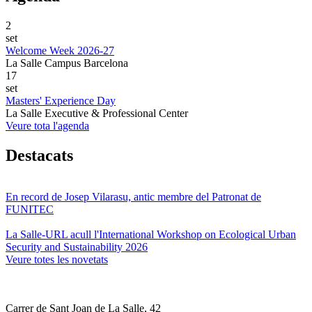
2
set
Welcome Week 2026-27
La Salle Campus Barcelona
17
set
Masters' Experience Day
La Salle Executive & Professional Center
Veure tota l'agenda
Destacats
En record de Josep Vilarasu, antic membre del Patronat de
FUNITEC
La Salle-URL acull l'International Workshop on Ecological Urban
Security and Sustainability 2026
Veure totes les novetats
Carrer de Sant Joan de La Salle, 42