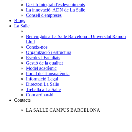
Gestió Integral d'esdeveniments
La innovació, ADN de La Salle
Consell d'empreses
Blogs
La Salle
Benvinguts a La Salle Barcelona - Universitat Ramon
Llull
Coneix-nos
Organització i estructura
Escoles i Facultats
Gestió de la qualitat
Model acadèmic
Portal de Transparència
Informació Legal
Directori La Salle
Treballa a La Salle
Com arribar-hi
Contacte
LA SALLE CAMPUS BARCELONA