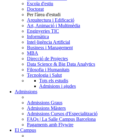
Escola d'estiu
Doctorat
Per l'àrea d'estudi
Arquitectura i Edificació
Art, Animació i Multimèdia
Enginyeries TIC
Informàtica
Intel·ligència Artificial
Business i Management
MBA
Direcció de Projectes
Data Science & Big Data Analytics
Filosofia i Humanitats
Tecnologia i Salut
Tots els estudis
Admisions i ajudes
Admissions
Admissions Graus
Admissions Màsters
Admissions Cursos d'Especialització
FAQs | La Salle Campus Barcelona
Pagaments amb Flywire
El Campus