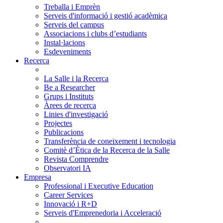
Treballa i Emprèn
Serveis d'informació i gestió acadèmica
Serveis del campus
Associacions i clubs d’estudiants
Instal·lacions
Esdeveniments
Recerca
La Salle i la Recerca
Be a Researcher
Grups i Instituts
Àrees de recerca
Linies d'investigació
Projectes
Publicacions
Transferència de coneixement i tecnologia
Comitè d’Ètica de la Recerca de la Salle
Revista Comprendre
Observatori IA
Empresa
Professional i Executive Education
Career Services
Innovació i R+D
Serveis d'Emprenedoria i Acceleració