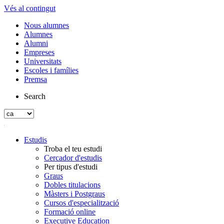
Vés al contingut
Nous alumnes
Alumnes
Alumni
Empreses
Universitats
Escoles i famílies
Premsa
Search
Estudis
Troba el teu estudi
Cercador d'estudis
Per tipus d'estudi
Graus
Dobles titulacions
Màsters i Postgraus
Cursos d'especialització
Formació online
Executive Education