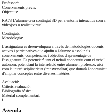
Professor/a
Coneixements previs:
Objectius:
RA73 L'alumne crea contingut 3D per a entorns interactius com a
videojocs o realitat virtual.
Continguts:
Metodologia:
L'assignatura es desenvoluparà a través de metodologies docents
actives i participatives que ajudin a l'alumne a assolir els
coneixements, competències i objectius d'aprenentage de
l'assignatura. Es potenciarà tant el treball cooperatiu com el treball
autònom; potenciant la interrelació entre alumne i professor; així
com la interdisciplinarietat (transversalitat) que donarà l'oportunitat
d'ampliar conceptes entre diverses matèries.
Avaluació:
Criteris avaluació:
Bibliografia bàsica:
Material complementari:
i
Agenda