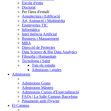
Escola d'estiu
Doctorat
Per l'àrea d'estudi
Arquitectura i Edificació
Art, Animació i Multimèdia
Enginyeries TIC
Informàtica
Intel·ligència Artificial
Business i Management
MBA
Direcció de Projectes
Data Science & Big Data Analytics
Filosofia i Humanitats
Tecnologia i Salut
Tots els estudis
Admisions i ajudes
Admissions
Admissions Graus
Admissions Màsters
Admissions Cursos d'Especialització
FAQs | La Salle Campus Barcelona
Pagaments amb Flywire
El Campus