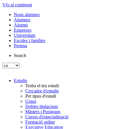
Vés al contingut
Nous alumnes
Alumnes
Alumni
Empreses
Universitats
Escoles i famílies
Premsa
Search
Estudis
Troba el teu estudi
Cercador d'estudis
Per tipus d'estudi
Graus
Dobles titulacions
Màsters i Postgraus
Cursos d'especialització
Formació online
Executive Education