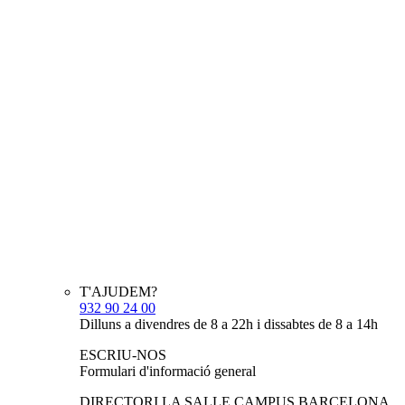
T'AJUDEM?
932 90 24 00
Dilluns a divendres de 8 a 22h i dissabtes de 8 a 14h
ESCRIU-NOS
Formulari d'informació general
DIRECTORI LA SALLE CAMPUS BARCELONA