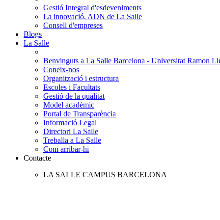
Gestió Integral d'esdeveniments
La innovació, ADN de La Salle
Consell d'empreses
Blogs
La Salle
Benvinguts a La Salle Barcelona - Universitat Ramon Llu
Coneix-nos
Organització i estructura
Escoles i Facultats
Gestió de la qualitat
Model acadèmic
Portal de Transparència
Informació Legal
Directori La Salle
Treballa a La Salle
Com arribar-hi
Contacte
LA SALLE CAMPUS BARCELONA