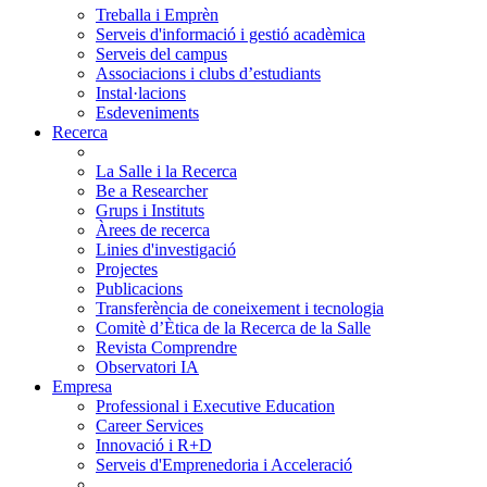
Treballa i Emprèn
Serveis d'informació i gestió acadèmica
Serveis del campus
Associacions i clubs d’estudiants
Instal·lacions
Esdeveniments
Recerca
La Salle i la Recerca
Be a Researcher
Grups i Instituts
Àrees de recerca
Linies d'investigació
Projectes
Publicacions
Transferència de coneixement i tecnologia
Comitè d’Ètica de la Recerca de la Salle
Revista Comprendre
Observatori IA
Empresa
Professional i Executive Education
Career Services
Innovació i R+D
Serveis d'Emprenedoria i Acceleració