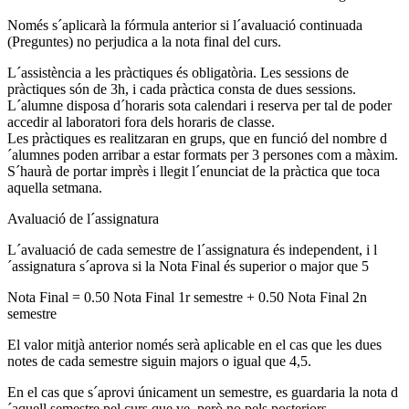
Només s´aplicarà la fórmula anterior si l´avaluació continuada
(Preguntes) no perjudica a la nota final del curs.
L´assistència a les pràctiques és obligatòria. Les sessions de
pràctiques són de 3h, i cada pràctica consta de dues sessions.
L´alumne disposa d´horaris sota calendari i reserva per tal de poder
accedir al laboratori fora dels horaris de classe.
Les pràctiques es realitzaran en grups, que en funció del nombre d
´alumnes poden arribar a estar formats per 3 persones com a màxim.
S´haurà de portar imprès i llegit l´enunciat de la pràctica que toca
aquella setmana.
Avaluació de l´assignatura
L´avaluació de cada semestre de l´assignatura és independent, i l
´assignatura s´aprova si la Nota Final és superior o major que 5
Nota Final = 0.50 Nota Final 1r semestre + 0.50 Nota Final 2n
semestre
El valor mitjà anterior només serà aplicable en el cas que les dues
notes de cada semestre siguin majors o igual que 4,5.
En el cas que s´aprovi únicament un semestre, es guardaria la nota d
´aquell semestre pel curs que ve, però no pels posteriors.