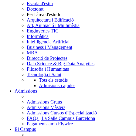
Escola d'estiu
Doctorat
Per l'àrea d'estudi
Arquitectura i Edificació
Art, Animació i Multimèdia
Enginyeries TIC
Informàtica
Intel·ligència Artificial
Business i Management
MBA
Direcció de Projectes
Data Science & Big Data Analytics
Filosofia i Humanitats
Tecnologia i Salut
Tots els estudis
Admisions i ajudes
Admissions
Admissions Graus
Admissions Màsters
Admissions Cursos d'Especialització
FAQs | La Salle Campus Barcelona
Pagaments amb Flywire
El Campus