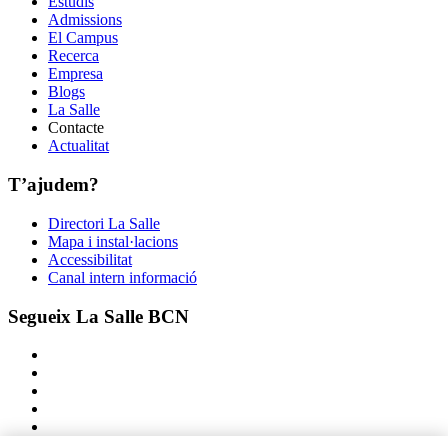
Estudis
Admissions
El Campus
Recerca
Empresa
Blogs
La Salle
Contacte
Actualitat
T’ajudem?
Directori La Salle
Mapa i instal·lacions
Accessibilitat
Canal intern informació
Segueix La Salle BCN