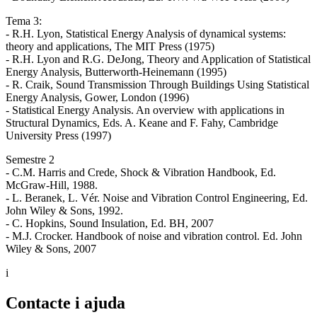
Tema 3:
- R.H. Lyon, Statistical Energy Analysis of dynamical systems:
theory and applications, The MIT Press (1975)
- R.H. Lyon and R.G. DeJong, Theory and Application of Statistical
Energy Analysis, Butterworth-Heinemann (1995)
- R. Craik, Sound Transmission Through Buildings Using Statistical
Energy Analysis, Gower, London (1996)
- Statistical Energy Analysis. An overview with applications in
Structural Dynamics, Eds. A. Keane and F. Fahy, Cambridge
University Press (1997)
Semestre 2
- C.M. Harris and Crede, Shock & Vibration Handbook, Ed.
McGraw-Hill, 1988.
- L. Beranek, L. Vér. Noise and Vibration Control Engineering, Ed.
John Wiley & Sons, 1992.
- C. Hopkins, Sound Insulation, Ed. BH, 2007
- M.J. Crocker. Handbook of noise and vibration control. Ed. John
Wiley & Sons, 2007
i
Contacte i ajuda