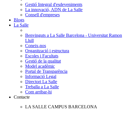
Gestió Integral d'esdeveniments
La innovació, ADN de La Salle
Consell d'empreses
Blogs
La Salle
Benvinguts a La Salle Barcelona - Universitat Ramon
Llull
Coneix-nos
Organització i estructura
Escoles i Facultats
Gestió de la qualitat
Model acadèmic
Portal de Transparència
Informació Legal
Directori La Salle
Treballa a La Salle
Com arribar-hi
Contacte
LA SALLE CAMPUS BARCELONA