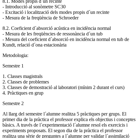
8.1. Modes propis d´un recinte
- Introducció al sonòmetre SC30
- Excitació i localització dels modes propis d´un recinte
- Mesura de la freqüència de Schroeder
8.2. Coeficient d´absorció acústica en incidència normal
- Mesura de les freqüències de ressonància d´un tub
- Mesura del coeficient d´absorció en incidència normal en tub de
Kundt, relació d´ona estacionària
Metodologia:
Semestre 1
1. Classes magistrals
2. Classes de problemes
3. Classes de demostració al laboratori (mínim 2 durant el curs)
4. Pràctiques en grup
Semestre 2
Al llarg del semestre l´alumne realitza 5 pràctiques per grups. El
primer dia de la pràctica el professor explica els objectius i conceptes
bàsics. A través de l´experimentació l´alumne resol els exercicis i
experiments proposats. El segon dia de la pràctica el professor
realitza una sèrie de preguntes a l´alumne per validar l´assimilació