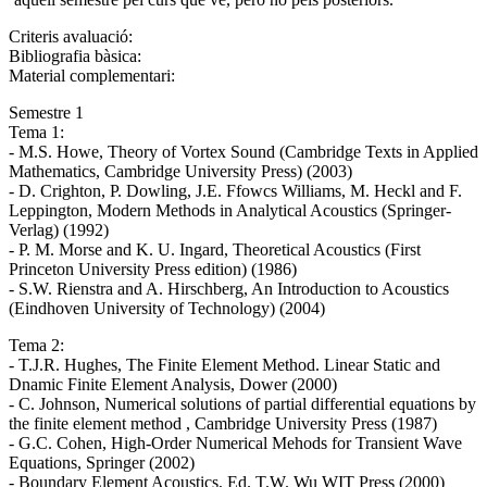
Criteris avaluació:
Bibliografia bàsica:
Material complementari:
Semestre 1
Tema 1:
- M.S. Howe, Theory of Vortex Sound (Cambridge Texts in Applied
Mathematics, Cambridge University Press) (2003)
- D. Crighton, P. Dowling, J.E. Ffowcs Williams, M. Heckl and F.
Leppington, Modern Methods in Analytical Acoustics (Springer-
Verlag) (1992)
- P. M. Morse and K. U. Ingard, Theoretical Acoustics (First
Princeton University Press edition) (1986)
- S.W. Rienstra and A. Hirschberg, An Introduction to Acoustics
(Eindhoven University of Technology) (2004)
Tema 2:
- T.J.R. Hughes, The Finite Element Method. Linear Static and
Dnamic Finite Element Analysis, Dower (2000)
- C. Johnson, Numerical solutions of partial differential equations by
the finite element method , Cambridge University Press (1987)
- G.C. Cohen, High-Order Numerical Mehods for Transient Wave
Equations, Springer (2002)
- Boundary Element Acoustics, Ed. T.W. Wu WIT Press (2000)