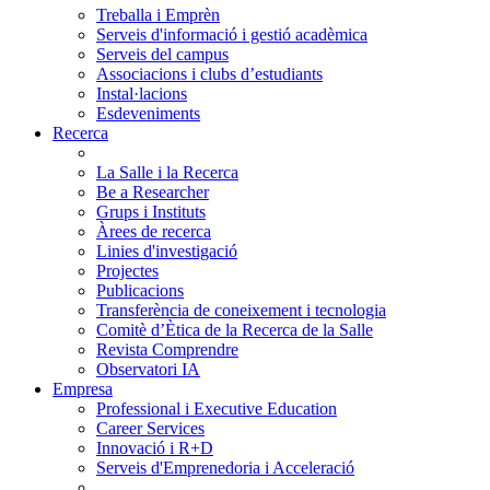
Treballa i Emprèn
Serveis d'informació i gestió acadèmica
Serveis del campus
Associacions i clubs d’estudiants
Instal·lacions
Esdeveniments
Recerca
La Salle i la Recerca
Be a Researcher
Grups i Instituts
Àrees de recerca
Linies d'investigació
Projectes
Publicacions
Transferència de coneixement i tecnologia
Comitè d’Ètica de la Recerca de la Salle
Revista Comprendre
Observatori IA
Empresa
Professional i Executive Education
Career Services
Innovació i R+D
Serveis d'Emprenedoria i Acceleració