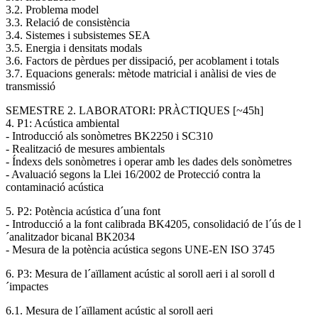
3.2. Problema model
3.3. Relació de consistència
3.4. Sistemes i subsistemes SEA
3.5. Energia i densitats modals
3.6. Factors de pèrdues per dissipació, per acoblament i totals
3.7. Equacions generals: mètode matricial i anàlisi de vies de
transmissió
SEMESTRE 2. LABORATORI: PRÀCTIQUES [~45h]
4. P1: Acústica ambiental
- Introducció als sonòmetres BK2250 i SC310
- Realització de mesures ambientals
- Índexs dels sonòmetres i operar amb les dades dels sonòmetres
- Avaluació segons la Llei 16/2002 de Protecció contra la
contaminació acústica
5. P2: Potència acústica d´una font
- Introducció a la font calibrada BK4205, consolidació de l´ús de l
´analitzador bicanal BK2034
- Mesura de la potència acústica segons UNE-EN ISO 3745
6. P3: Mesura de l´aïllament acústic al soroll aeri i al soroll d
´impactes
6.1. Mesura de l´aïllament acústic al soroll aeri