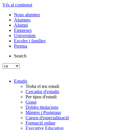
Vés al contingut
Nous alumnes
Alumnes
Alumni
Empreses
Universitats
Escoles i famílies
Premsa
Search
Estudis
Troba el teu estudi
Cercador d'estudis
Per tipus d'estudi
Graus
Dobles titulacions
Màsters i Postgraus
Cursos d'especialització
Formació online
Executive Education