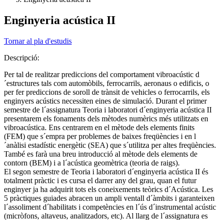
Enginyeria acústica II
Tornar al pla d'estudis
Descripció:
Per tal de realitzar prediccions del comportament vibroacústic d
´estructures tals com automòbils, ferrocarrils, aeronaus o edificis, o
per fer prediccions de soroll de trànsit de vehicles o ferrocarrils, els
enginyers acústics necessiten eines de simulació. Durant el primer
semestre de l´assignatura Teoria i laboratori d´enginyeria acústica II
presentarem els fonaments dels mètodes numèrics més utilitzats en
vibroacústica. Ens centrarem en el mètode dels elements finits
(FEM) que s´empra per problemes de baixes freqüències i en l
´anàlisi estadístic energètic (SEA) que s´utilitza per altes freqüències.
També es farà una breu introducció al mètode dels elements de
contorn (BEM) i a l´acústica geomètrica (teoria de raigs).
El segon semestre de Teoria i laboratori d´enginyeria acústica II és
totalment pràctic i es cursa el darrer any del grau, quan el futur
enginyer ja ha adquirit tots els coneixements teòrics d´Acústica. Les
5 pràctiques guiades abracen un ampli ventall d´àmbits i garanteixen
l´assoliment d´habilitats i competències en l´ús d´instrumental acústic
(micròfons, altaveus, analitzadors, etc). Al llarg de l´assignatura es