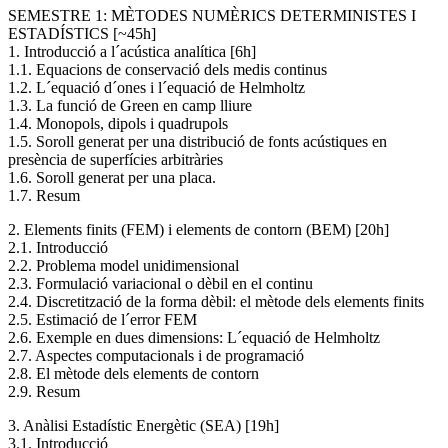
SEMESTRE 1: MÈTODES NUMÈRICS DETERMINISTES I
ESTADÍSTICS [~45h]
1. Introducció a l´acústica analítica [6h]
1.1. Equacions de conservació dels medis continus
1.2. L´equació d´ones i l´equació de Helmholtz
1.3. La funció de Green en camp lliure
1.4. Monopols, dipols i quadrupols
1.5. Soroll generat per una distribució de fonts acústiques en
presència de superfícies arbitràries
1.6. Soroll generat per una placa.
1.7. Resum
2. Elements finits (FEM) i elements de contorn (BEM) [20h]
2.1. Introducció
2.2. Problema model unidimensional
2.3. Formulació variacional o dèbil en el continu
2.4. Discretització de la forma dèbil: el mètode dels elements finits
2.5. Estimació de l´error FEM
2.6. Exemple en dues dimensions: L´equació de Helmholtz
2.7. Aspectes computacionals i de programació
2.8. El mètode dels elements de contorn
2.9. Resum
3. Anàlisi Estadístic Energètic (SEA) [19h]
3.1. Introducció