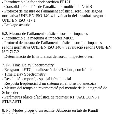
- Introducció a la font dodecaèdrica FP121
- Consolidació de l´ús de l´analitzador multicanal NetdB
- Protocol de mesura de l´aïllament acústic al soroll aeri segons
normativa UNE-EN ISO 140-4 i avaluació dels resultats segons
UNE-EN ISO 717-1
- Leakage acústic
6.2. Mesura de l´aïllament acústic al soroll d´impactes
- Introducció a la màquina d´impactes MI005
- Protocol de mesura de l´aïllament acústic al soroll d´impactes
segons normativa UNE-EN ISO 140-7 i avaluació segons UNE-EN
ISO 717-2
- Determinació de la naturalesa del soroll: impactes o aeri
7. P4: Time Delay Spectrometry
- Ecograma i ETC, localització de reflexions, combfilter
- Time Delay Spectrometry
- Resolució temporal, espacial i freqüencial
- Resposta freqüencial d´un sistema en entorns no anecoics
- Mesura del temps de reverberació pel mètode de la integració de
Schroeder
- Paràmetres bàsics d´acústica de recintes: RT, %ALCONS i
STI/RASTI
8. P5: Modes propis d´un recinte. Absorció en tub de Kundt