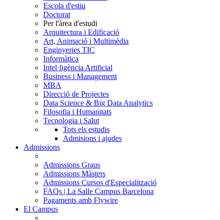
Escola d'estiu
Doctorat
Per l'àrea d'estudi
Arquitectura i Edificació
Art, Animació i Multimèdia
Enginyeries TIC
Informàtica
Intel·ligència Artificial
Business i Management
MBA
Direcció de Projectes
Data Science & Big Data Analytics
Filosofia i Humanitats
Tecnologia i Salut
Tots els estudis
Admisions i ajudes
Admissions
Admissions Graus
Admissions Màsters
Admissions Cursos d'Especialització
FAQs | La Salle Campus Barcelona
Pagaments amb Flywire
El Campus