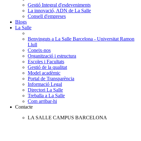
Gestió Integral d'esdeveniments
La innovació, ADN de La Salle
Consell d'empreses
Blogs
La Salle
Benvinguts a La Salle Barcelona - Universitat Ramon
Llull
Coneix-nos
Organització i estructura
Escoles i Facultats
Gestió de la qualitat
Model acadèmic
Portal de Transparència
Informació Legal
Directori La Salle
Treballa a La Salle
Com arribar-hi
Contacte
LA SALLE CAMPUS BARCELONA