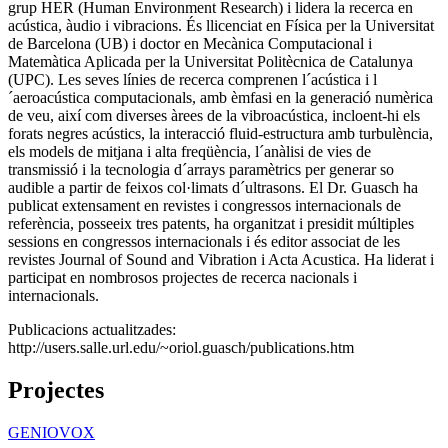
grup HER (Human Environment Research) i lidera la recerca en
acústica, àudio i vibracions. És llicenciat en Física per la Universitat
de Barcelona (UB) i doctor en Mecànica Computacional i
Matemàtica Aplicada per la Universitat Politècnica de Catalunya
(UPC). Les seves línies de recerca comprenen l´acústica i l
´aeroacústica computacionals, amb èmfasi en la generació numèrica
de veu, així com diverses àrees de la vibroacústica, incloent-hi els
forats negres acústics, la interacció fluid-estructura amb turbulència,
els models de mitjana i alta freqüència, l´anàlisi de vies de
transmissió i la tecnologia d´arrays paramètrics per generar so
audible a partir de feixos col·limats d´ultrasons. El Dr. Guasch ha
publicat extensament en revistes i congressos internacionals de
referència, posseeix tres patents, ha organitzat i presidit múltiples
sessions en congressos internacionals i és editor associat de les
revistes Journal of Sound and Vibration i Acta Acustica. Ha liderat i
participat en nombrosos projectes de recerca nacionals i
internacionals.
Publicacions actualitzades:
http://users.salle.url.edu/~oriol.guasch/publications.htm
Projectes
GENIOVOX