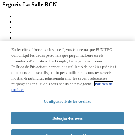
Segueix La Salle BCN
En fer clic a “Acceptar-les totes”, vostè accepta que FUNITEC
comuniqui les dades personals que pugui incloure en els
Membre de
formularis d'aquesta web a Google, Inc segons s'informa en la
Política de Privacitat i permet la instal·lació de cookies pròpies i
de tercers en el seu dispositiu per a millorar els nostres serveis i
mostrar-li publicitat relacionada amb les seves preferències
Acreditacions
mitjançant l'anàlisi dels seus hàbits de navegació.
Política de
cookies
© 2026 La Salle Campus Barcelona - URL |
Avís legal
|
Política de
Configuració de les cookies
privacitat
|
Política de cookies
Formulari de cerca
Rebutjar-les totes