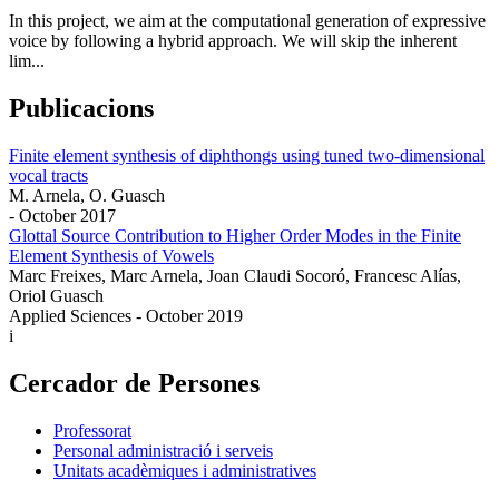
In this project, we aim at the computational generation of expressive
voice by following a hybrid approach. We will skip the inherent
lim...
Publicacions
Finite element synthesis of diphthongs using tuned two-dimensional
vocal tracts
M. Arnela, O. Guasch
- October 2017
Glottal Source Contribution to Higher Order Modes in the Finite
Element Synthesis of Vowels
Marc Freixes, Marc Arnela, Joan Claudi Socoró, Francesc Alías,
Oriol Guasch
Applied Sciences - October 2019
i
Cercador de Persones
Professorat
Personal administració i serveis
Unitats acadèmiques i administratives