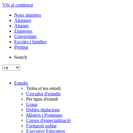
Vés al contingut
Nous alumnes
Alumnes
Alumni
Empreses
Universitats
Escoles i famílies
Premsa
Search
Estudis
Troba el teu estudi
Cercador d'estudis
Per tipus d'estudi
Graus
Dobles titulacions
Màsters i Postgraus
Cursos d'especialització
Formació online
Executive Education