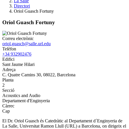
La Salle
Directori
Oriol Guasch Fortuny
Oriol Guasch Fortuny
Correu electrònic
oriol.guasch@salle.url.edu
Telèfon
+34 932902476
Edifici
Sant Jaume Hilari
Adreça
C. Quatre Camins 30, 08022, Barcelona
Planta
2
Secció
Acoustics and Audio
Departament d'Enginyeria
Càrrec
Cap
El Dr. Oriol Guasch és Catedràtic al Departament d´Enginyeria de
La Salle, Universitat Ramon Llull (URL) a Barcelona, on dirigeix el