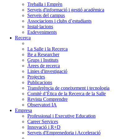
Treballa i Emprèn
Serveis d'informació i gestió acadèmica
Serveis del campus
Associacions i clubs d’estudiants
Instal·lacions
Esdeveniments
Recerca
La Salle i la Recerca
Be a Researcher
Grups i Instituts
Àrees de recerca
Linies d'investigació
Projectes
Publicacions
Transferència de coneixement i tecnologia
Comitè d’Ètica de la Recerca de la Salle
Revista Comprendre
Observatori IA
Empresa
Professional i Executive Education
Career Services
Innovació i R+D
Serveis d'Emprenedoria i Acceleració