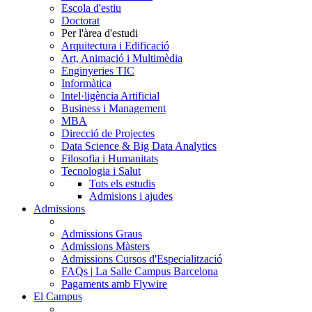
Escola d'estiu
Doctorat
Per l'àrea d'estudi
Arquitectura i Edificació
Art, Animació i Multimèdia
Enginyeries TIC
Informàtica
Intel·ligència Artificial
Business i Management
MBA
Direcció de Projectes
Data Science & Big Data Analytics
Filosofia i Humanitats
Tecnologia i Salut
Tots els estudis
Admisions i ajudes
Admissions
Admissions Graus
Admissions Màsters
Admissions Cursos d'Especialització
FAQs | La Salle Campus Barcelona
Pagaments amb Flywire
El Campus