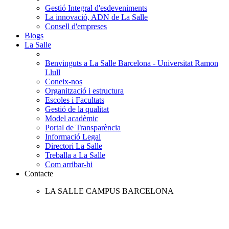
Gestió Integral d'esdeveniments
La innovació, ADN de La Salle
Consell d'empreses
Blogs
La Salle
Benvinguts a La Salle Barcelona - Universitat Ramon
Llull
Coneix-nos
Organització i estructura
Escoles i Facultats
Gestió de la qualitat
Model acadèmic
Portal de Transparència
Informació Legal
Directori La Salle
Treballa a La Salle
Com arribar-hi
Contacte
LA SALLE CAMPUS BARCELONA