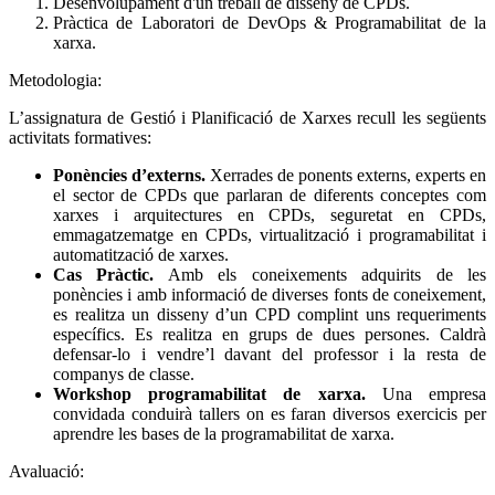
Desenvolupament d'un treball de disseny de CPDs.
Pràctica de Laboratori de DevOps & Programabilitat de la
xarxa.
Metodologia:
L’assignatura de Gestió i Planificació de Xarxes recull les següents
activitats formatives:
Ponències d’externs.
Xerrades de ponents externs, experts en
el sector de CPDs que parlaran de diferents conceptes com
xarxes i arquitectures en CPDs, seguretat en CPDs,
emmagatzematge en CPDs, virtualització i programabilitat i
automatització de xarxes.
Cas Pràctic.
Amb els coneixements adquirits de les
ponències i amb informació de diverses fonts de coneixement,
es realitza un disseny d’un CPD complint uns requeriments
específics. Es realitza en grups de dues persones. Caldrà
defensar-lo i vendre’l davant del professor i la resta de
companys de classe.
Workshop programabilitat de xarxa.
Una empresa
convidada conduirà tallers on es faran diversos exercicis per
aprendre les bases de la programabilitat de xarxa.
Avaluació: