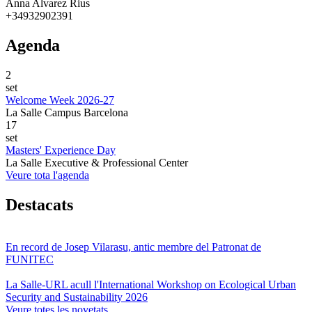
Anna Alvarez Rius
+34932902391
Agenda
2
set
Welcome Week 2026-27
La Salle Campus Barcelona
17
set
Masters' Experience Day
La Salle Executive & Professional Center
Veure tota l'agenda
Destacats
En record de Josep Vilarasu, antic membre del Patronat de
FUNITEC
La Salle-URL acull l'International Workshop on Ecological Urban
Security and Sustainability 2026
Veure totes les novetats