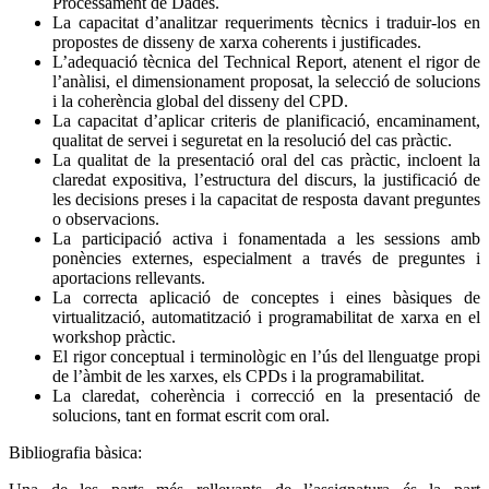
Processament de Dades.
La capacitat d’analitzar requeriments tècnics i traduir-los en
propostes de disseny de xarxa coherents i justificades.
L’adequació tècnica del Technical Report, atenent el rigor de
l’anàlisi, el dimensionament proposat, la selecció de solucions
i la coherència global del disseny del CPD.
La capacitat d’aplicar criteris de planificació, encaminament,
qualitat de servei i seguretat en la resolució del cas pràctic.
La qualitat de la presentació oral del cas pràctic, incloent la
claredat expositiva, l’estructura del discurs, la justificació de
les decisions preses i la capacitat de resposta davant preguntes
o observacions.
La participació activa i fonamentada a les sessions amb
ponències externes, especialment a través de preguntes i
aportacions rellevants.
La correcta aplicació de conceptes i eines bàsiques de
virtualització, automatització i programabilitat de xarxa en el
workshop pràctic.
El rigor conceptual i terminològic en l’ús del llenguatge propi
de l’àmbit de les xarxes, els CPDs i la programabilitat.
La claredat, coherència i correcció en la presentació de
solucions, tant en format escrit com oral.
Bibliografia bàsica: