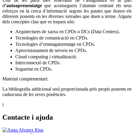
Una de les parts més rellevants de l’assignatura és la part
d
’autoaprenentatge
que aconsegueix l’alumne centrant els seus
esforços en la cerca d’informació segons les pautes que donen els
diferents ponents en les diverses xerrades que duen a terme. Alguns
dels conceptes clau que es toquen són:
Arquitectures de xarxa en CPDs o DCs (Data Centers).
Tecnologies de comunicació en CPDs.
Tecnologies d’emmagatzematge en CPDs.
Aprovisionament de serveis en CPDs.
Cloud computing i virtualització.
Interconnexió de CPDs.
Seguretat en CPDs.
Material complementari:
La bibliografia addicional serà proporcionada pels propis ponents en
cadascuna de les seves ponències.
i
Contacte i ajuda