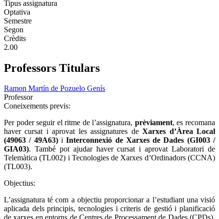
Tipus assignatura
Optativa
Semestre
Segon
Crèdits
2.00
Professors Titulars
Ramon Martín de Pozuelo Genís
Professor
Coneixements previs:
Per poder seguir el ritme de l’assignatura,
prèviament
, es recomana
haver cursat i aprovat les assignatures de
Xarxes d’Àrea Local
(49063 / 49A63)
i
Interconnexió de Xarxes de Dades (GI003 /
GIA03)
. També pot ajudar haver cursat i aprovat Laboratori de
Telemàtica (TL002) i Tecnologies de Xarxes d’Ordinadors (CCNA)
(TL003).
Objectius:
L’assignatura té com a objectiu proporcionar a l’estudiant una visió
aplicada dels principis, tecnologies i criteris de gestió i planificació
de xarxes en entorns de Centres de Processament de Dades (CPDs),