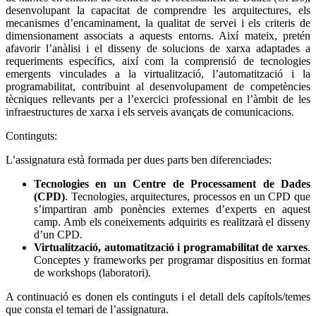
desenvolupant la capacitat de comprendre les arquitectures, els
mecanismes d’encaminament, la qualitat de servei i els criteris de
dimensionament associats a aquests entorns. Així mateix, pretén
afavorir l’anàlisi i el disseny de solucions de xarxa adaptades a
requeriments específics, així com la comprensió de tecnologies
emergents vinculades a la virtualització, l’automatització i la
programabilitat, contribuint al desenvolupament de competències
tècniques rellevants per a l’exercici professional en l’àmbit de les
infraestructures de xarxa i els serveis avançats de comunicacions.
Continguts:
L’assignatura està formada per dues parts ben diferenciades:
Tecnologies en un Centre de Processament de Dades
(CPD)
. Tecnologies, arquitectures, processos en un CPD que
s’impartiran amb ponències externes d’experts en aquest
camp. Amb els coneixements adquirits es realitzarà el disseny
d’un CPD.
Virtualització, automatització i programabilitat de xarxes
.
Conceptes y frameworks per programar dispositius en format
de workshops (laboratori).
A continuació es donen els continguts i el detall dels capítols/temes
que consta el temari de l’assignatura.