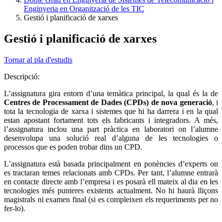
Enginyeria en Organització de les TIC
Gestió i planificació de xarxes
Gestió i planificació de xarxes
Tornar al pla d'estudis
Descripció:
L’assignatura gira entorn d’una temàtica principal, la qual és la de
Centres de Processament de Dades (CPDs) de nova generació
, i
tota la tecnologia de xarxa i sistemes que hi ha darrera i en la qual
estan apostant fortament tots els fabricants i integradors. A més,
l’assignatura inclou una part pràctica en laboratori on l’alumne
desenvolupa una solució real d’alguna de les tecnologies o
processos que es poden trobar dins un CPD.
L’assignatura està basada principalment en ponències d’experts on
es tractaran temes relacionats amb CPDs. Per tant, l’alumne entrarà
en contacte directe amb l’empresa i es posarà ell mateix al dia en les
tecnologies més punteres existents actualment. No hi haurà lliçons
magistrals ni examen final (si es compleixen els requeriments per no
fer-lo).