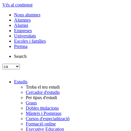
Vés al contingut
Nous alumnes
Alumnes
Alumni
Empreses
Universitats
Escoles i famílies
Premsa
Search
Estudis
Troba el teu estudi
Cercador d'estudis
Per tipus d'estudi
Graus
Dobles titulacions
Màsters i Postgraus
Cursos d'especialització
Formació online
Executive Education