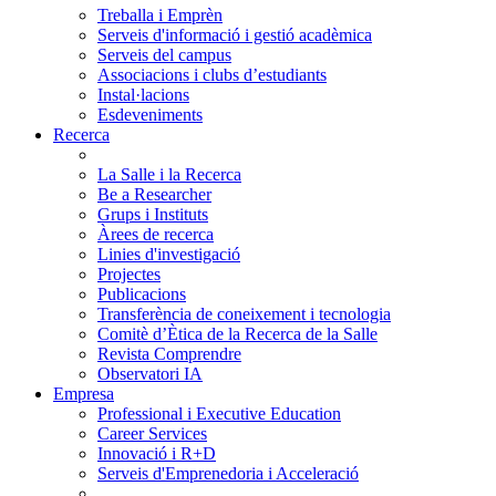
Treballa i Emprèn
Serveis d'informació i gestió acadèmica
Serveis del campus
Associacions i clubs d’estudiants
Instal·lacions
Esdeveniments
Recerca
La Salle i la Recerca
Be a Researcher
Grups i Instituts
Àrees de recerca
Linies d'investigació
Projectes
Publicacions
Transferència de coneixement i tecnologia
Comitè d’Ètica de la Recerca de la Salle
Revista Comprendre
Observatori IA
Empresa
Professional i Executive Education
Career Services
Innovació i R+D
Serveis d'Emprenedoria i Acceleració