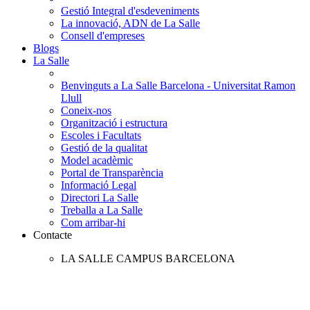
Gestió Integral d'esdeveniments
La innovació, ADN de La Salle
Consell d'empreses
Blogs
La Salle
Benvinguts a La Salle Barcelona - Universitat Ramon
Llull
Coneix-nos
Organització i estructura
Escoles i Facultats
Gestió de la qualitat
Model acadèmic
Portal de Transparència
Informació Legal
Directori La Salle
Treballa a La Salle
Com arribar-hi
Contacte
LA SALLE CAMPUS BARCELONA