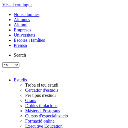
Vés al contingut
Nous alumnes
Alumnes
Alumni
Empreses
Universitats
Escoles i famílies
Premsa
Search
Estudis
Troba el teu estudi
Cercador d'estudis
Per tipus d'estudi
Graus
Dobles titulacions
Màsters i Postgraus
Cursos d'especialització
Formació online
Executive Education