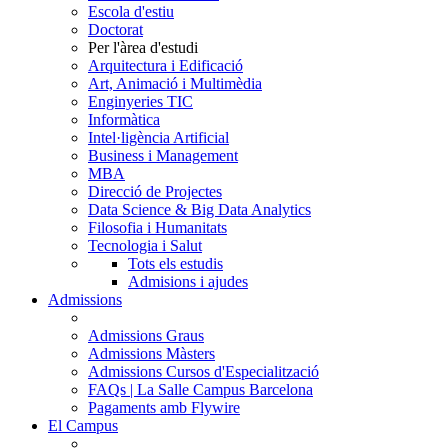
Escola d'estiu
Doctorat
Per l'àrea d'estudi
Arquitectura i Edificació
Art, Animació i Multimèdia
Enginyeries TIC
Informàtica
Intel·ligència Artificial
Business i Management
MBA
Direcció de Projectes
Data Science & Big Data Analytics
Filosofia i Humanitats
Tecnologia i Salut
Tots els estudis
Admisions i ajudes
Admissions
Admissions Graus
Admissions Màsters
Admissions Cursos d'Especialització
FAQs | La Salle Campus Barcelona
Pagaments amb Flywire
El Campus