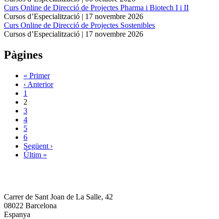
Curs Online de Direcció de Projectes Pharma i Biotech I i II
Cursos d’Especialització |
17 novembre 2026
Curs Online de Direcció de Projectes Sostenibles
Cursos d’Especialització |
17 novembre 2026
Pàgines
« Primer
‹ Anterior
1
2
3
4
5
6
Següent ›
Últim »
Carrer de Sant Joan de La Salle, 42
08022 Barcelona
Espanya