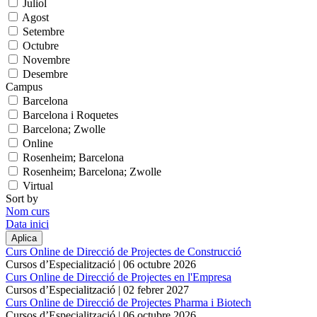
Juliol
Agost
Setembre
Octubre
Novembre
Desembre
Campus
Barcelona
Barcelona i Roquetes
Barcelona; Zwolle
Online
Rosenheim; Barcelona
Rosenheim; Barcelona; Zwolle
Virtual
Sort by
Nom curs
Data inici
Curs Online de Direcció de Projectes de Construcció
Cursos d’Especialització |
06 octubre 2026
Curs Online de Direcció de Projectes en l'Empresa
Cursos d’Especialització |
02 febrer 2027
Curs Online de Direcció de Projectes Pharma i Biotech
Cursos d’Especialització |
06 octubre 2026